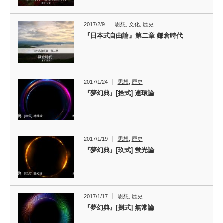
2017/2/9
思想
,
文化
,
歴史
『日本式自由論』第二章 鎌倉時代
2017/1/24
思想
,
歴史
『夢幻典』[拾式] 連環論
2017/1/19
思想
,
歴史
『夢幻典』[玖式] 蛍光論
2017/1/17
思想
,
歴史
『夢幻典』[捌式] 無常論