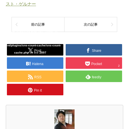
スト・ゲルナー
前の記事
次の記事
Warning
: Undefined array key "Twitter" in
/home/tcddemo/asread.info/public_html/wp-
content/plugins/sns-count-cache/sns-count-
Post
Share
cache.php
on line
2897
Hatena
Pocket
2
RSS
feedly
Pin it