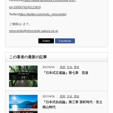
Facebook(
https://www.facebook.com/profile.php?
id=100007624512363
)
Twitter(
https://twitter.com/moto_nihonshiki
)
ご連絡は↓まで。
nihonshiki@nihonshiki.sakura.ne.jp
Twitter
Facebook
この著者の最新の記事
2017/5/24
思想
,
文化
,
歴史
『日本式正道論』第七章 芸道
2017/4/26
思想
,
文化
,
歴史
『日本式自由論』第三章 室町時代・安土
桃山時代