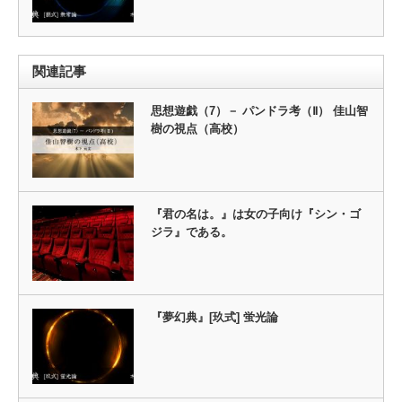
関連記事
思想遊戯（7）－ パンドラ考（Ⅱ） 佳山智
樹の視点（高校）
『君の名は。』は女の子向け『シン・ゴ
ジラ』である。
『夢幻典』[玖式] 蛍光論