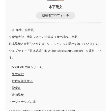
木下元文
投稿者プロフィール
1981年生。会社員。
立命館大学 情報システム学専攻（修士課程）卒業。
日本思想とか哲学とか好きです。ジャンルを問わず論じていきます。
ウェブサイト「日本式論(
http://nihonshiki.sakura.ne.jp/
)」を運営中で
す。
【ASREAD連載シリーズ】
・
思想遊戯
・
近代を超克する
・
聖魔書
・
漫画思想
・
ナショナリズム論