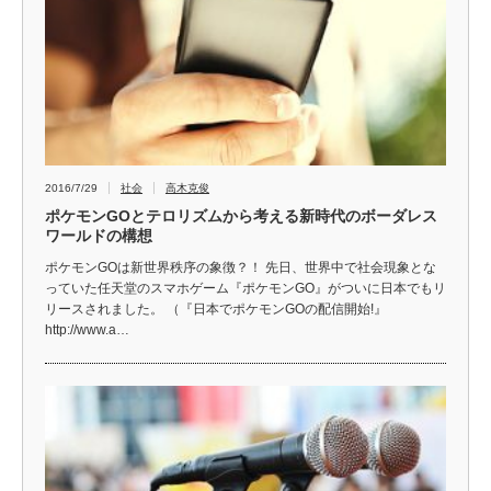
2016/7/29
社会
高木克俊
ポケモンGOとテロリズムから考える新時代のボーダレス
ワールドの構想
ポケモンGOは新世界秩序の象徴？！ 先日、世界中で社会現象とな
っていた任天堂のスマホゲーム『ポケモンGO』がついに日本でもリ
リースされました。 （『日本でポケモンGOの配信開始!』
http://www.a…