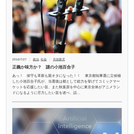
2016/7/27
政治
,
社会
兵頭新児
正義か味方か？ 謎の小池百合子
あっ！ 保守も革新も親オタになった！！ 東京都知事選に立候補
した小池百合子氏が、当選後は都として総力を挙げてコミックマー
ケットを応援したい旨、また秋葉原を中心に東京全体がアニメラン
ドになるように尽力したい旨を述べ、話…