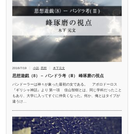
2016/7/19
小説
,
思想
木下元文
思想遊戯（8）－ パンドラ考（Ⅲ） 峰琢磨の視点
パンドーラーは神々が象った最初の女である。 アポロドーロス
『ギリシャ神話』より 第一項 佳山智樹とは、同じ学科だったこと
もあり、大学に入ってすぐに仲良くなった。何か、俺とはタイプが
違うけ…