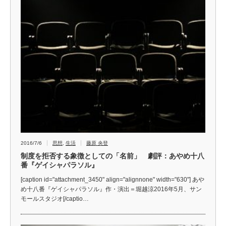
2016/7/6
思想
,
生活
藤原 央登
制度を拒否する象徴としての「名前」 劇評：あやめ十八
番『ゲイシャパラソル』
[caption id="attachment_3450" align="alignnone" width="630"] あや
め十八番『ゲイシャパラソル』作・演出＝堀越涼2016年5月、サン
モールスタジオ[/captio…