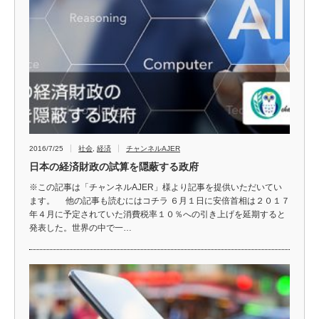
2016/7/25
社会
,
経済
チャンネルAJER
日本の経済財政の試算を隠蔽する政府
※この記事は「チャンネルAJER」様より記事を提供いただいてい
ます。 他の記事も読むにはコチラ ６月１日に安倍首相は２０１７
年４月に予定されていた消費税率１０％への引き上げを延期すると
発表した。世界の中で一…