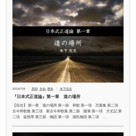
2016/7/8
思想
,
文化
,
歴史
木下元文
『日本式正道論』第一章 道の場所
【目次】 第一章 道の場所 第一節 和歌 第一項 万葉集 第二項
古今和歌集 第三項 新古今和歌集 第二節 随筆 第一項 方丈記 第
二項 徒然草 第三節 物語 第一項 源氏物語 第二項 …