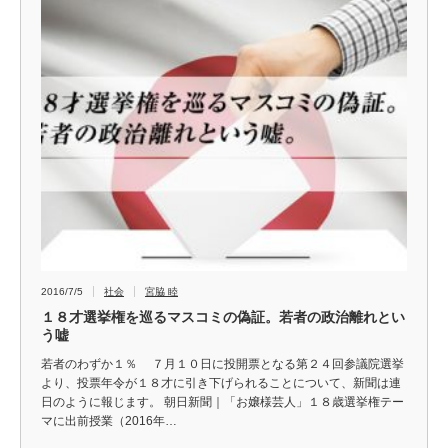
2016/7/5
社会
宮脇 睦
１８才選挙権を巡るマスコミの偽証。若者の政治離れとい
う嘘
若者のわずか１％ ７月１０日に投開票となる第２４回参議院選挙
より、投票年令が１８才に引き下げられることについて、新聞は連
日のように報じます。 朝日新聞｜「お嬢様芸人」１８歳選挙権テー
マに出前授業（2016年…