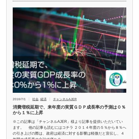
2016/7/1
社会
,
経済
チャンネルAJER
消費増税延期で、来年度の実質ＧＤＰ成長率の予測は０％
から１％に上昇
※この記事は「チャンネルAJER」様より記事を提供いただいてい
ます。 他の記事も読むにはコチラ ２０１４年度の５％から８％へ
の引き上げの際は、政府は経済に対する影響は軽微だと宣伝し、４