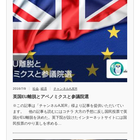
2016/7/9
社会
,
経済
チャンネルAJER
英国EU離脱とアベノミクスと参議院選
※この記事は「チャンネルAJER」様より記事を提供いただいてい
ます。 他の記事も読むにはコチラ 大方の予想に反し国民投票で英
国がEU離脱を決めた。英下院が設けたインターネットサイトには国
民投票のやり直しを求める…