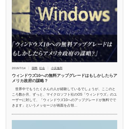
2016/7/14
国際
,
社会
小浜逸郎
ウィンドウズ10への無料アップグレードはもしかしたらア
メリカ政府の謀略？
世界中でもうたくさんの人が経験しているでしょうが、ここのと
ころ数か月、ずっと、マイクロソフト社のOS「ウィンドウズ」のユ
ーザーに対して、「ウィンドウズ10へのアップグレードが無料でで
きます」というメッセージが画面を占領…