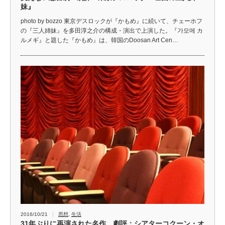
妹』
photo by bozzo 東京デスロックが『かもめ』に続いて、チェーホフ
の『三人姉妹』を多田淳之介の構成・演出で上演した。『가모메 カ
ルメギ』と題した『かもめ』は、韓国のDoosan Art Cen…
2016/10/21
思想
,
生活
31年ぶりに再演された名作 劇評：シアターコクーン・オ