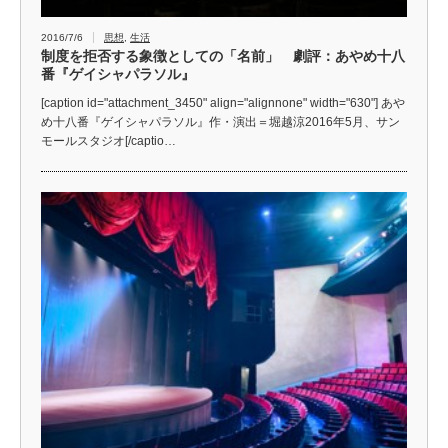
2016/7/6
思想
,
生活
制度を拒否する象徴としての「名前」 劇評：あやめ十八
番『ゲイシャパラソル』
[caption id="attachment_3450" align="alignnone" width="630"] あや
め十八番『ゲイシャパラソル』作・演出＝堀越涼2016年5月、サン
モールスタジオ[/captio…