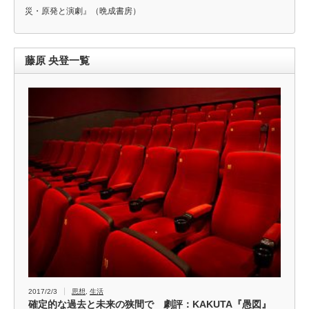
災・原発と演劇』（晩成書房）
藤原 央登一覧
2017/2/3
思想
,
生活
確定的な過去と未来の狭間で 劇評：KAKUTA『愚図』