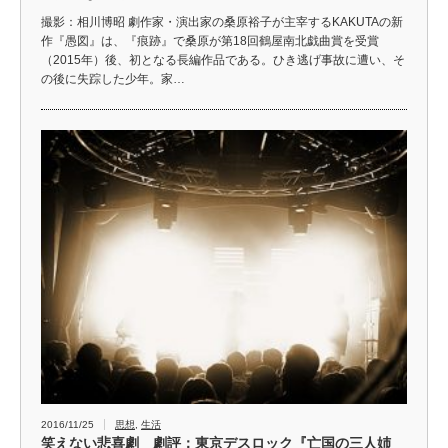
撮影：相川博昭 劇作家・演出家の桑原裕子が主宰するKAKUTAの新
作『愚図』は、『痕跡』で桑原が第18回鶴屋南北戯曲賞を受賞
（2015年）後、初となる長編作品である。ひき逃げ事故に遭い、そ
の後に失踪した少年。家…
2016/11/25
思想
,
生活
笑えない悲喜劇 劇評：東京デスロック『亡国の三人姉