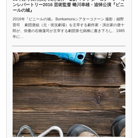
ンレパートリー2016 芸術監督 蜷川幸雄・追悼公演『ビニ
ールの城』
2016年『ビニールの城』 Bunkamuraシアターコクーン 撮影：細野
晋司 劇団唐組（元・状況劇場）を主宰する劇作家・演出家の唐十
郎が、俳優の石橋蓮司が主宰する劇団第七病棟に書き下ろし、1985
年に…