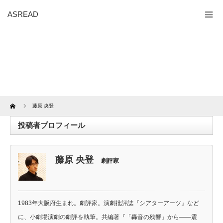
ASREAD
Home
藤原 央登
投稿者プロフィール
藤原 央登
劇評家
1983年大阪府生まれ。劇評家。演劇批評誌『シアターアーツ』など
に、小劇場演劇の劇評を執筆。共編著『「轟音の残響」から――震