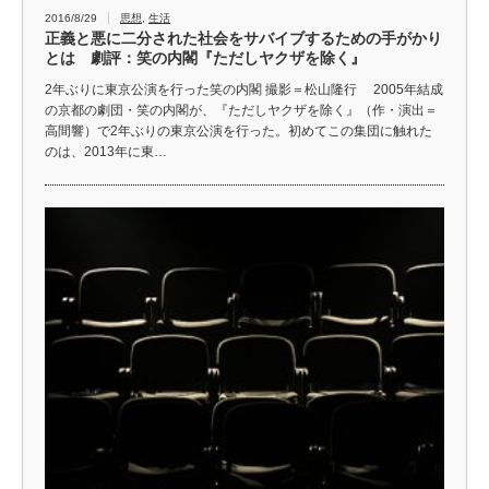
2016/8/29
思想
,
生活
正義と悪に二分された社会をサバイブするための手がかり
とは 劇評：笑の内閣『ただしヤクザを除く』
2年ぶりに東京公演を行った笑の内閣 撮影＝松山隆行 2005年結成
の京都の劇団・笑の内閣が、『ただしヤクザを除く』（作・演出＝
高間響）で2年ぶりの東京公演を行った。初めてこの集団に触れた
のは、2013年に東…