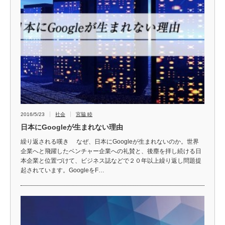
2016/5/23
社会
宮脇 睦
日本にGoogleが生まれない理由
繰り返される嘆き なぜ、日本にGoogleが生まれないのか。世界
企業へと飛躍したベンチャー企業への礼賛と、後塵を拝し続ける日
本企業と位置づけて、ビジネス誌などで２０年以上繰り返し問題提
起されています。GoogleをF…