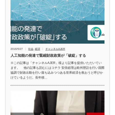
2016/5/27
社会
,
経済
チャンネルAJER
人工知能の発達で緊縮財政政策が「破綻」する
※この記事は「チャンネルAJER」様より記事を提供いただいてい
ます。 他の記事も読むにはコチラ 安倍総理は欧州歴訪を行い国際
協調で財政出動を行い落ち込みつつある世界経済を救おうと呼びか
けているようだ。長年積…