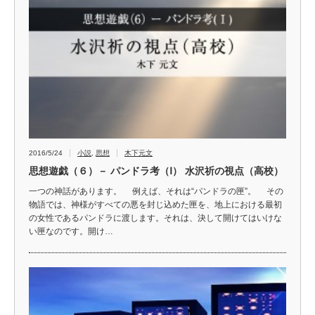
2016/5/24
小説
,
思想
木下元文
思想遊戯（６）－ パンドラ考（Ⅰ） 水沢祈の視点（高校）
一つの神話があります。 例えば、それは“パンドラの匣”。 その
物語では、神様がすべての悪を封じ込めた匣を、地上における最初
の女性であるパンドラに渡します。それは、決して開けてはいけな
い匣なのです。開け…