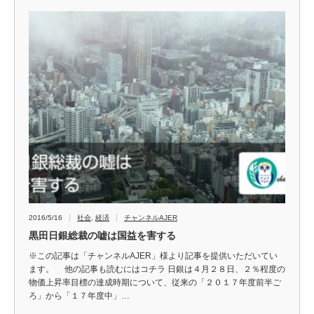
2016/5/16
社会
,
経済
チャンネルAJER
黒田日銀総裁の嘘は国益を害する
※この記事は「チャンネルAJER」様より記事を提供いただいてい
ます。 他の記事も読むにはコチラ 日銀は４月２８日、２％程度の
物価上昇率目標の達成時期について、従来の「２０１７年度前半ご
ろ」から「１７年度中」…