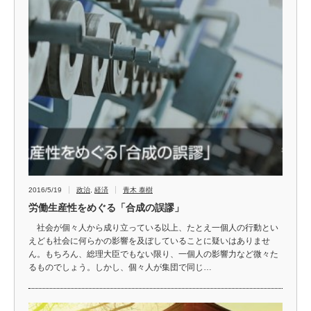
2016/5/19
政治
,
経済
青木 泰樹
労働生産性をめぐる「合成の誤謬」
社会が個々人から成り立っている以上、たとえ一個人の行動とい
えども社会に何らかの影響を及ぼしていることに疑いはありませ
ん。もちろん、総理大臣でもない限り、一個人の影響力など微々た
るものでしょう。しかし、個々人が集団で同じ…