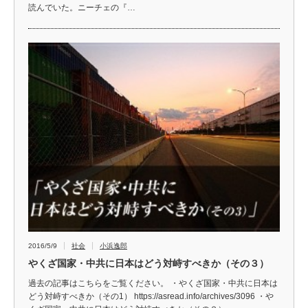
読んでいた。ニーチェの『…
2016/5/9
社会
小浜逸郎
やくざ国家・中共に日本はどう対峙すべきか（その３）
過去の記事はこちらをご覧ください。 ・やくざ国家・中共に日本は
どう対峙すべきか（その1） https://asread.info/archives/3096 ・や