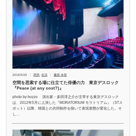
2016/5/20
思想
,
生活
藤原 央登
空間を思索する場に仕立てた俳優の力 東京デスロック
『Peace (at any cost?)』
photo by bozzo 演出家・多田淳之介が主宰する東京デスロック
は、2012年5月に上演した『MORATORIUM モラトリアム』（STス
ポット）以降、韓国との共同制作を除いて表現形態が変化した。そ
し…