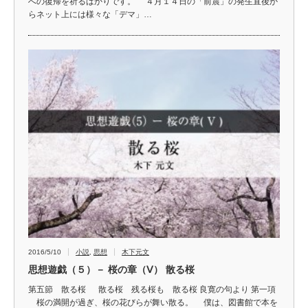
への復帰を祈るばかりです。 ４月１４日の「前震」の発生直後か
らネット上には様々な「デマ」…
2016/5/10
小説
,
思想
木下元文
思想遊戯（５）－ 桜の章（Ⅴ） 散る桜
第五節 散る桜 散る桜 残る桜も 散る桜 良寛の句より 第一項
桜の満開が過ぎ、桜の花びらが舞い散る。 僕は、図書館で本を