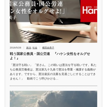
2016/5/26
政治
,
社会
横田由美子
戦う国家公務員・国公労連 『ハケン女性をオルグせ
よ！』
「憲法守る戦い」 「皆さん、この戦いは憲法を守る戦いです。私た
ち公務員労働者は、憲法第九十九条で憲法を尊重・擁護する義務が
あります。ですから、憲法違反の法案を見過ごしにすることはでき
ません！」 動画でこう呼びかける…