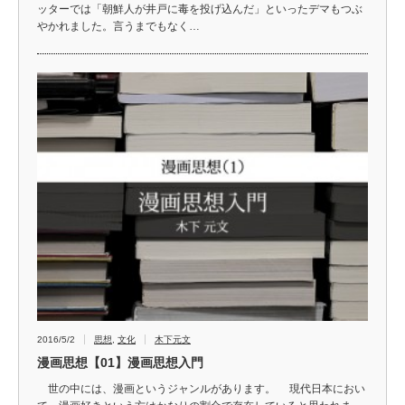
ッターでは「朝鮮人が井戸に毒を投げ込んだ」といったデマもつぶ
やかれました。言うまでもなく…
2016/5/2
思想
,
文化
木下元文
漫画思想【01】漫画思想入門
世の中には、漫画というジャンルがあります。 現代日本におい