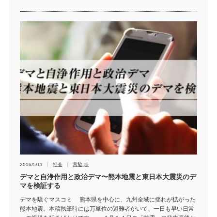
2016/5/11
社会
宮脇 睦
デマと自浄作用と政治デマ〜熊本地震と東日本大震災のデ
マを検証する
デマを騒ぐマスコミ 熊本県を中心に、九州全域に揺れが拡がった
熊本地震。本稿執筆時には万単位の避難者がいて、一日も早い日常