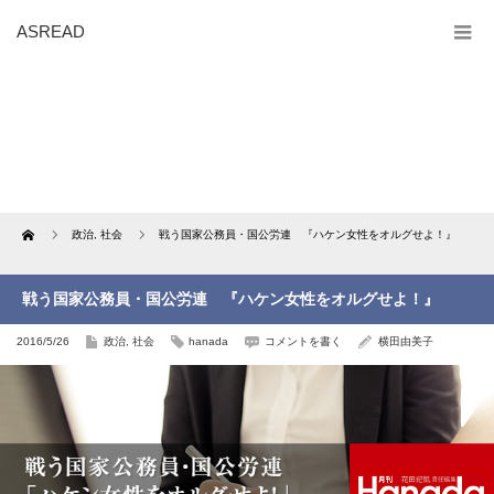
ASREAD
Home
政治
,
社会
戦う国家公務員・国公労連 『ハケン女性をオルグせよ！』
戦う国家公務員・国公労連 『ハケン女性をオルグせよ！』
2016/5/26
政治
,
社会
hanada
コメントを書く
横田由美子