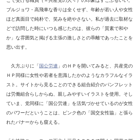
こで受ける職員（＝共産党の人々）の印象はすこぶるいい。
ブルジョワ・高飛車な香りは全くせず、年齢が若い人や女性
ほど真面目で純朴で、笑みを絶やさない。私が過去に取材な
どで訪問した時にいつも感じたのは、彼らの「質素で和や
か」な雰囲気と掲げる主張の激しさとの乖離であったことを
思い出す。
久方ぶりに「
国公労連
」のＨＰを開いてみると、共産党の
ＨＰ同様に女性や若者を意識したかのようなカラフルなイラ
スト。サイトから見ることのできる組合紹介のパンフレット
は労働組合らしからぬ、親しみやすいイラストを使用。そし
ていま、党同様に「国公労連」を活気づかせているのが女性
のパワーだということは、ピンク色の「国交女性協」と張ら
れたバナーからも窺える。