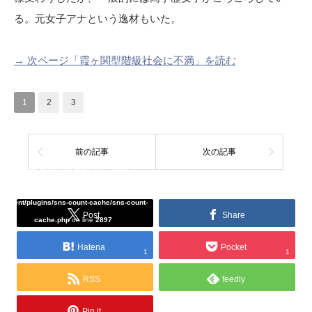
る。元女子アナという逸材もいた。
→ 次ページ「霞ヶ関型階級社会に不満」を読む
1
2
3
前の記事
次の記事
Warning
: Undefined array key "Twitter" in
/home/tcddemo/asread.info/public_html/wp-
content/plugins/sns-count-cache/sns-count-
Post
Share
cache.php
on line
2897
Hatena
Pocket
1
1
RSS
feedly
Pin it