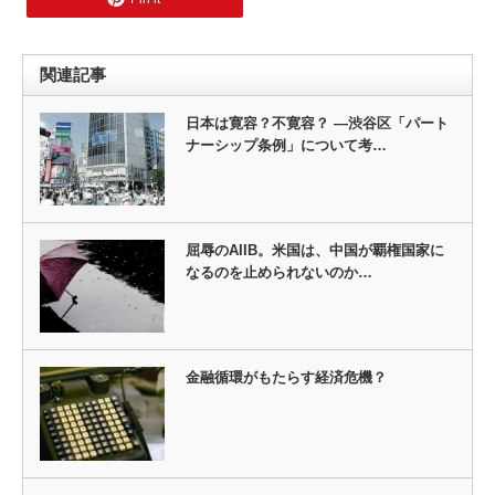
関連記事
日本は寛容？不寛容？ ―渋谷区「パート
ナーシップ条例」について考…
屈辱のAIIB。米国は、中国が覇権国家に
なるのを止められないのか…
金融循環がもたらす経済危機？