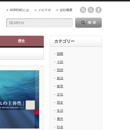
ASREADとは
メルマガ
会社概要
歴史
カテゴリー
国際
小説
思想
政治
教育
文化
歴史
生活
番外
社会