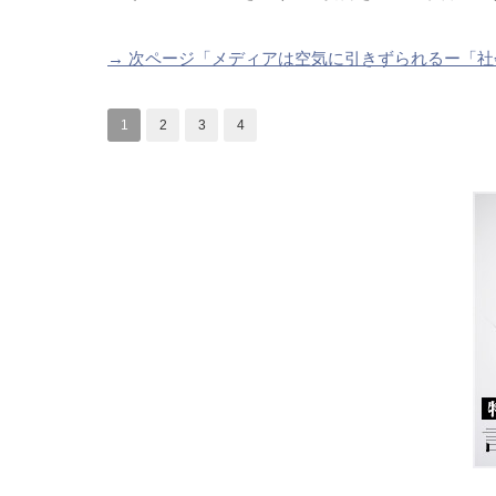
→ 次ページ「メディアは空気に引きずられるー「
1
2
3
4
Warning
: Undefined array key "Twitter" in