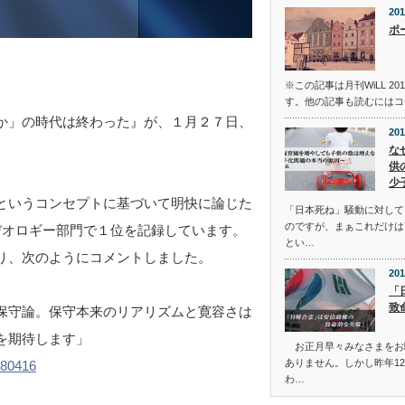
201
ポ
※この記事は月刊WiLL 2
す。他の記事も読むにはコ
か」の時代は終わった』が、１月２７日、
201
な
供
少
というコンセプトに基づいて明快に論じた
「日本死ね」騒動に対して
のですが、まぁこれだけは
イデオロギー部門で１位を記録しています。
とい…
り、次のようにコメントしました。
201
「
致
保守論。保守本来のリアリズムと寛容さは
を期待します」
お正月早々みなさまをお
ありません。しかし昨年12
580416
わ…