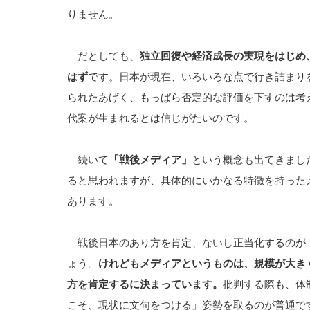
りません。
だとしても、
独立回復や経済成長の実現をはじめ
はず
です。日本が現在、いろいろな点で行き詰まり
られたあげく、もっぱら否定的な評価を下すのは考
代案が生まれるとは信じがたいのです。
続いて
「戦後メディア」
という概念も出てきまし
ると思われますが、具体的にいかなる特徴を持った
あります。
戦後日本のあり方を肯定、ないし正当化するのが
ょう。
けれどもメディアというものは、規模が大き
方を肯定するに決まっています。
批判する際も、体
こそ、現状に文句をつける」姿勢を取るのが普通で