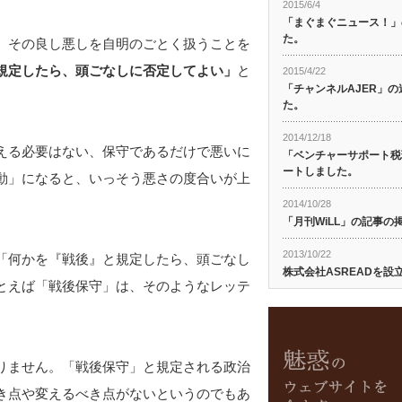
2015/6/4
「まぐまぐニュース！」
た。
、その良し悪しを自明のごとく扱うことを
規定したら、頭ごなしに否定してよい」
と
2015/4/22
「チャンネルAJER」
た。
2014/12/18
える必要はない、保守であるだけで悪いに
「ベンチャーサポート税
ートしました。
動」になると、いっそう悪さの度合いが上
2014/10/28
「月刊WiLL」の記事
2013/10/22
「何かを『戦後』と規定したら、頭ごなし
株式会社ASREADを設
とえば「戦後保守」は、そのようなレッテ
りません。「戦後保守」と規定される政治
き点や変えるべき点がないというのでもあ