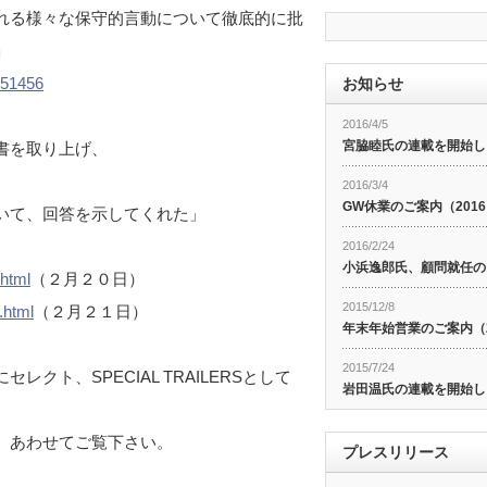
れる様々な保守的言動について徹底的に批
」
851456
お知らせ
2016/4/5
宮脇睦氏の連載を開始し
書を取り上げ、
2016/3/4
GW休業のご案内（201
いて、回答を示してくれた」
2016/2/24
小浜逸郎氏、顧問就任の
.html
（２月２０日）
2015/12/8
.html
（２月２１日）
年末年始営業のご案内（20
2015/7/24
ト、SPECIAL TRAILERSとして
岩田温氏の連載を開始し
、あわせてご覧下さい。
プレスリリース