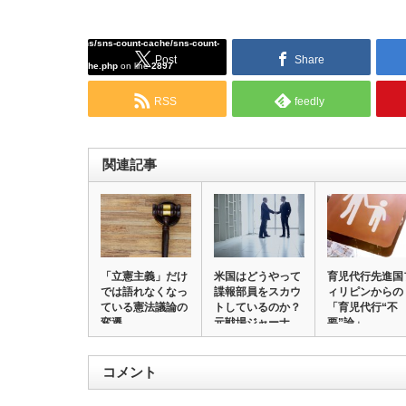
/home/tcddemo/asread.info/public_html/wp-
content/plugins/sns-count-cache/sns-count-
Post
Share
cache.php
on line
2897
RSS
feedly
関連記事
「立憲主義」だけ
米国はどうやって
育児代行先進国
では語れなくなっ
諜報部員をスカウ
ィリピンからの
ている憲法議論の
トしているのか？
「育児代行“不
変遷
元戦場ジャーナ
要”論」
リ…
コメント