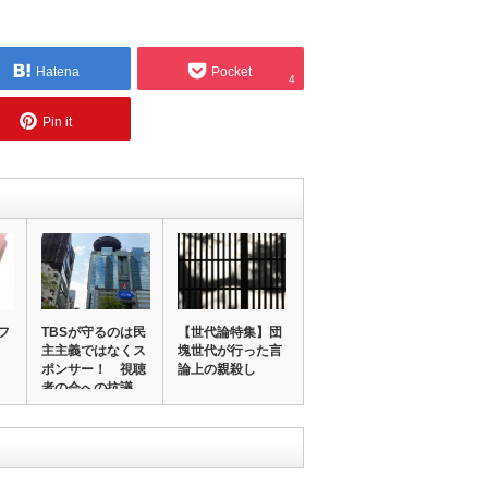
Hatena
Pocket
4
Pin it
フ
TBSが守るのは民
【世代論特集】団
主主義ではなくス
塊世代が行った言
ポンサー！ 視聴
論上の親殺し
者の会への抗議…