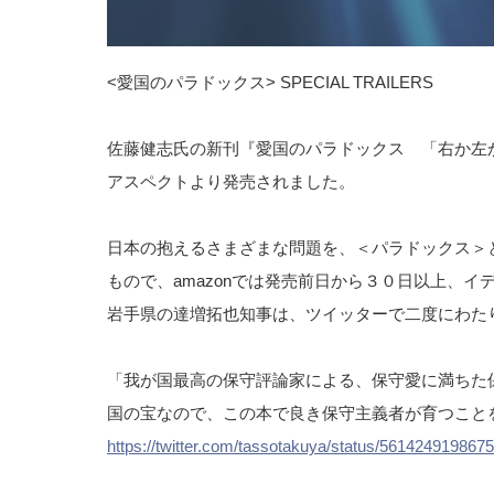
<愛国のパラドックス> SPECIAL TRAILERS
佐藤健志氏の新刊『愛国のパラドックス 「右か左
アスペクトより発売されました。
日本の抱えるさまざまな問題を、＜パラドックス＞
もので、amazonでは発売前日から３０日以上、
岩手県の達増拓也知事は、ツイッターで二度にわた
「我が国最高の保守評論家による、保守愛に満ちた
国の宝なので、この本で良き保守主義者が育つこと
https://twitter.com/tassotakuya/status/561424919867