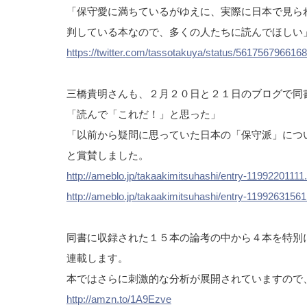
「保守愛に満ちているがゆえに、実際に日本で見ら
判している本なので、多くの人たちに読んでほしい
https://twitter.com/tassotakuya/status/561756796616
三橋貴明さんも、２月２０日と２１日のブログで同
「読んで「これだ！」と思った」
「以前から疑問に思っていた日本の「保守派」につ
と賞賛しました。
http://ameblo.jp/takaakimitsuhashi/entry-11992201111
http://ameblo.jp/takaakimitsuhashi/entry-11992631561
同書に収録された１５本の論考の中から４本を特別にセレク
連載します。
本ではさらに刺激的な分析が展開されていますので
http://amzn.to/1A9Ezve