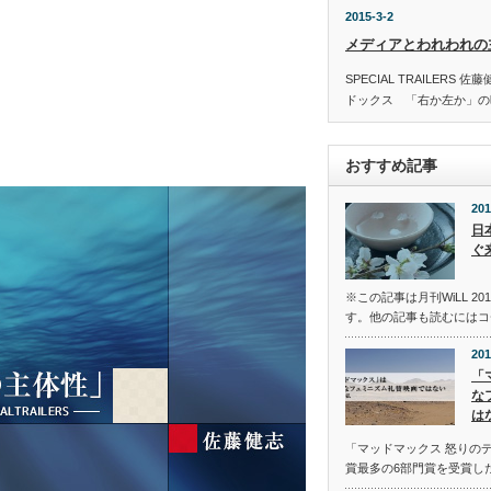
2015-3-2
メディアとわれわれの
SPECIAL TRAILER
ドックス 「右か左か」の
おすすめ記事
201
日
ぐ
※この記事は月刊WiLL 2
す。他の記事も読むにはコ
201
「
な
は
「マッドマックス 怒りの
賞最多の6部門賞を受賞し