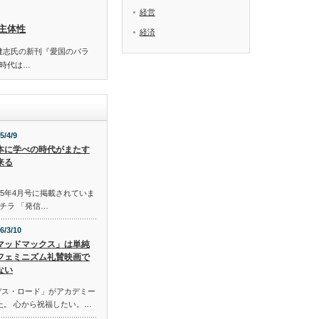
経営
主体性
経済
S 佐藤健志氏の新刊『愛国のパラ
時代は…
5/4/9
本に学べの時代がまたす
来る
015年4月号に掲載されていま
チラ 「発信…
6/3/10
マッドマックス」は単純
フェミニズム礼賛映画で
ない
デス・ロード」がアカデミー
た。 心から祝福したい。…