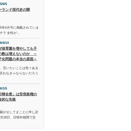
5/6/5
ーランド現代史の闇
015年6月号に掲載されていま
チラ 女性が…
6/4/14
ぜ保育園を増やしても子
の数は増えないのか ～
子化問題の本当の原因～
、言いたいことは色々ある
言わなきゃならないだろう
6/1/5
日韓合意」は安倍政権の
命的な失敗
騒がせしてまことに申し訳
月28日、日韓外相間で交