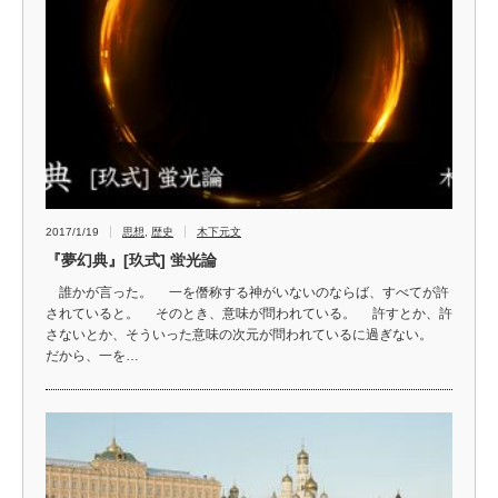
2017/1/19
思想
,
歴史
木下元文
『夢幻典』[玖式] 蛍光論
誰かが言った。 一を僭称する神がいないのならば、すべてが許
されていると。 そのとき、意味が問われている。 許すとか、許
さないとか、そういった意味の次元が問われているに過ぎない。
だから、一を…