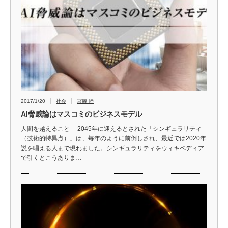
2017/1/20
社会
宮脇 睦
AI脅威論はマスコミのビジネスモデル
人間を越えること 2045年に迎えるとされた「シンギュラリティ
（技術的特異点）」は、毎年のように前倒しされ、最近では2020年
説を唱える人まで現れました。シンギュラリティをウィキペディア
で引くとこうありま…