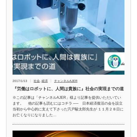
2017/1/13
社会
,
経済
チャンネルAJER
『労働はロボットに、人間は貴族に』社会の実現までの道
※この記事は「チャンネルAJER」様より記事を提供いただいてい
ます。 他の記事も読むにはコチラ ── 日本経済復活の会を設立
当初から中心的に支えて下さった宍戸駿太郎先生が １１月２８日に
お亡くなりになりました…