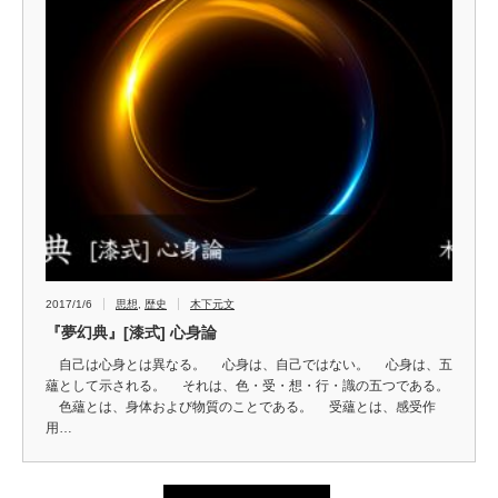
2017/1/6
思想
,
歴史
木下元文
『夢幻典』[漆式] 心身論
自己は心身とは異なる。 心身は、自己ではない。 心身は、五
蘊として示される。 それは、色・受・想・行・識の五つである。
色蘊とは、身体および物質のことである。 受蘊とは、感受作
用…