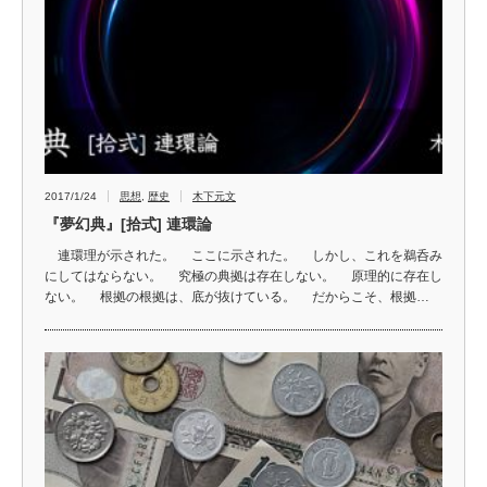
2017/1/24
思想
,
歴史
木下元文
『夢幻典』[拾式] 連環論
連環理が示された。 ここに示された。 しかし、これを鵜呑み
にしてはならない。 究極の典拠は存在しない。 原理的に存在し
ない。 根拠の根拠は、底が抜けている。 だからこそ、根拠…