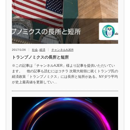
2017/1/26
社会
,
経済
チャンネルAJER
トランプノミクスの長所と短所
※この記事は「チャンネルAJER」様より記事を提供いただいてい
ます。 他の記事も読むにはコチラ 次期大統領に就くトランプ氏の
経済政策「トランプノミクス」には長所と短所がある。NYダウ平均
が史上最高値を更新してい…