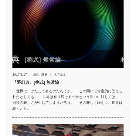
2017/1/17
思想
,
歴史
木下元文
『夢幻典』[捌式] 無常論
世界は、はたして有るのだろうか。 この問いに肯定的に答えら
れたとしても、 世界は有り続けるのかという問いに対しては、
別種の難しさが生じてしまうだろう。 その難しさゆえに、世界は
続くとも…