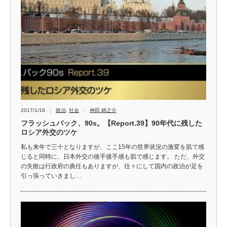
2017/1/18
政治
,
社会
神田 錦之介
フラッシュバック、90s。【Report.39】90年代に残した
ロシア外交のツケ
私も来年で三十となりますが、ここ15年の世界状況の激変を肌で感
じると同時に、日本外交の後手後手感も肌で感じます。 ただ、外交
の失敗は行政府の責任もありますが、往々にして国内の政治が足を
引っ張っていきまし…