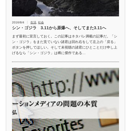
2016/8/4
生活
,
社会
シン・ゴジラ 3.11から原爆へ、そしてまた3.11へ
まず最初に宣言しておく。この記事はネタバレ満載の記事だ。「シ
ン・ゴジラ」をまだ見ていない諸君は回れ右をして左上の「戻る」
ボタンを押してほしい。そして未視聴の諸君にひとことだけ申し上
げるなら「シン・ゴジラ」は稀に傑作である…