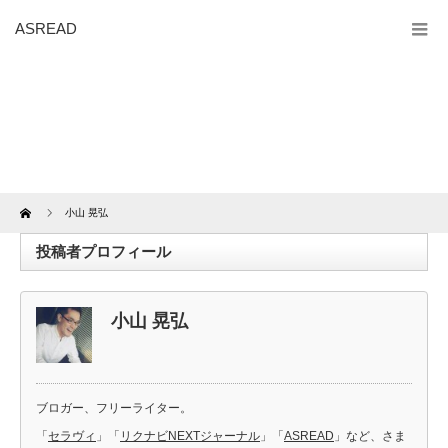
ASREAD
Home
小山 晃弘
投稿者プロフィール
小山 晃弘
ブロガー、フリーライター。
「
セラヴィ
」「
リクナビNEXTジャーナル
」「
ASREAD
」など、さま