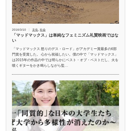
2016/3/10
文化
,
社会
「マッドマックス」は単純なフェミニズム礼賛映画ではな
い
「マッドマックス 怒りのデス・ロード」がアカデミー賞最多の6部
門賞を受賞した。 心から祝福したい。僕の中で「マッドマックス」
は2015年の作品の中では明らかにベスト・オブ・ベストだし、火を
噴くギターをかき鳴らしながら監…