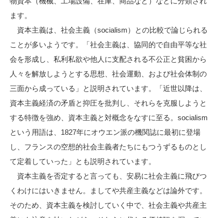
物資本（機械、工場設備、在庫、商品など）などに分類され
ます。
資本主義は、社会主義（socialism）との比較で論じられる
ことが多いようです。「社会主義は、協同的で自由平等な社
会を形成し、私利私欲や他人に支配される不公正と貧困から
人々を解放しようとする思想、社会運動、および社会体制の
三面から成っている」と説明されています。「近世以降は、
資本主義経済の矛盾と抑圧を批判し、それらを克服しようと
する特徴を強め、資本主義と対概念をなすに至る。socialism
という用語は、1827年にオウエン派の機関誌に最初に登場
し、フランスの空想的社会主義者たちにもつうずるものとし
て定着していった」とも説明されています。
資本主義を否定すると言っても、安易に社会主義に飛びつ
くわけにはいきません。ましてや共産主義などは論外です。
そのため、資本主義を検討していく中で、社会主義や共産主