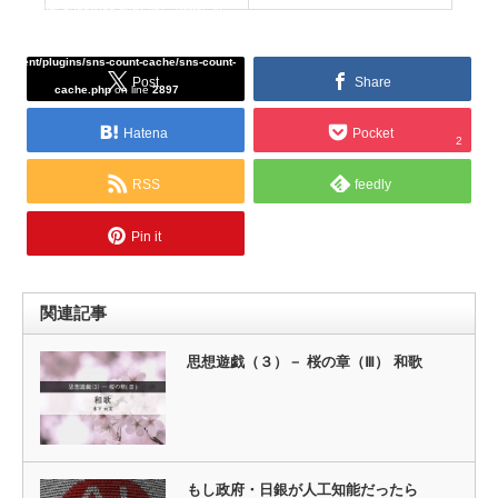
Warning
: Undefined array key "Twitter" in
/home/tcddemo/asread.info/public_html/wp-
content/plugins/sns-count-cache/sns-count-
Post
Share
cache.php
on line
2897
Hatena
Pocket
2
RSS
feedly
Pin it
関連記事
思想遊戯（３）－ 桜の章（Ⅲ） 和歌
もし政府・日銀が人工知能だったら