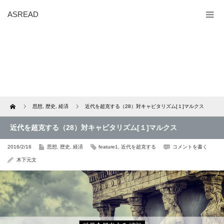
ASREAD
Home
思想
,
歴史
,
経済
近代を超克する（28）対キャピタリズム[１]マルクス
近代を超克する（28）対キャピタリズム[１]マルクス
2016/2/16
思想
,
歴史
,
経済
feature1
,
近代を超克する
コメントを書く
木下元文