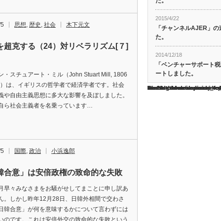
た。
2015/4/22
/5
思想
,
歴史
,
社会
木下元文
「チャンネルAJER」
た。
を超克する（24）対リベラリズム[７]
2014/12/18
「ベンチャーサポート税
ートしました。
スチュアート・ミル（John Stuart Mill, 1806
73）は、イギリスの哲学者で経済学者です。社会
Warning
/home/tcddemo/asread.info/public_html/wp-content/
on line
Warning
/home/tcddemo/asread.info/public_html/wp-content/
on line
Warning
/home/tcddemo/asread.info/public_html/wp-content/
on line
Warning
/home/tcddemo/asread.info/public_html/wp-content/
on line
Warning
/home/tcddemo/asread.info/public_html/wp-content/
on line
26
26
26
26
26
: Undefined array ke
: Undefined array ke
: Undefined array ke
: Undefined array ke
: Undefined array ke
義や自由主義思想に多大な影響を及ぼしました。
自ら社会主義者を名乗っています…
/5
国際
,
政治
小浜逸郎
韓合意」は安倍政権の致命的な失敗
早々みなさまをお騒がせしてまことに申し訳あ
ん。しかし昨年12月28日、日韓外相間で交わさ
日韓合意」が何を意味するかについて言わずには
いのです。これは安倍外交の致命的な失敗という