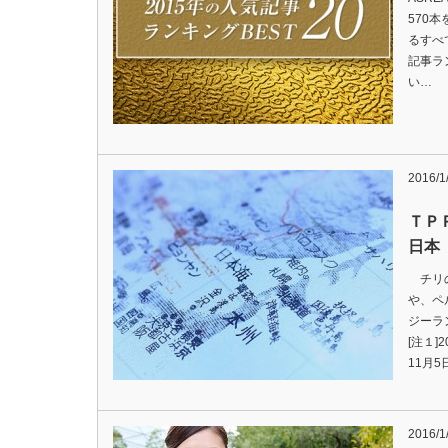
570
るすべ
記事ラ
い…
2016/1
ＴＰ
日本
チリの
や、ペ
ジーラ
[注１
11月5
2016/1