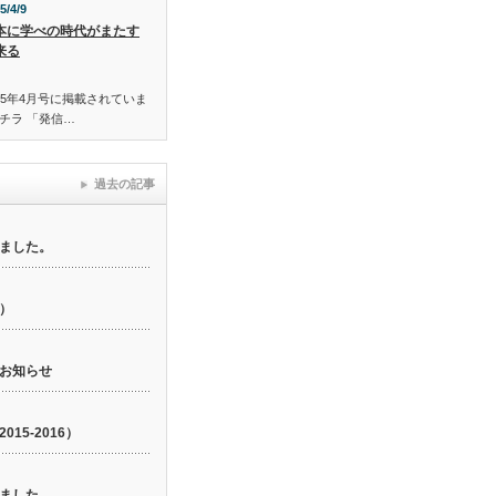
5/4/9
本に学べの時代がまたす
来る
015年4月号に掲載されていま
チラ 「発信…
過去の記事
ました。
6）
お知らせ
15-2016）
ました。