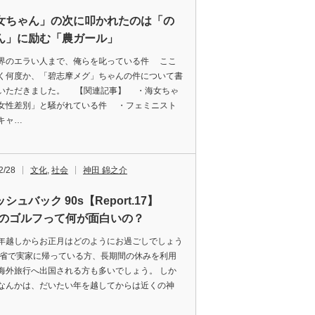
女ちゃん」の次に叩かれたのは「の
ん」に励む「農ガール」
界のエラい人まで、俺らを叱っている件 ここ
く何度か、「碧志摩メグ」ちゃんの件について書
いただきました。 【関連記事】 ・海女ちゃ
女性差別」と騒がれている件 ・フェミニスト
キャ…
2/28
文化
,
社会
神田 錦之介
シュバック 90s【Report.17】
G3のゴルフって何が面白いの？
年越しからお正月はどのようにお過ごしでしょう
帰省で実家に帰っている方、長期間の休みを利用
海外旅行へ出国される方も多いでしょう。 しか
なんかは、だいたい年を越してからは近くの神