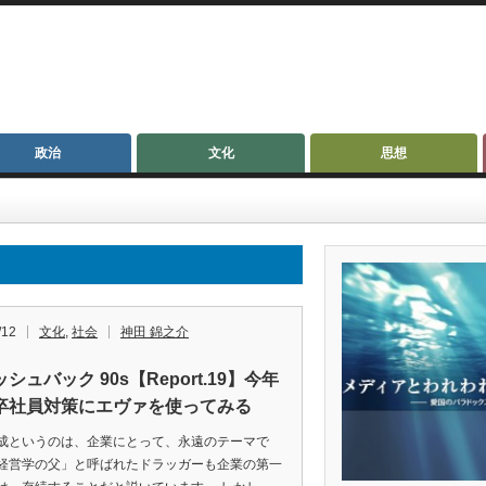
政治
文化
思想
/12
文化
,
社会
神田 錦之介
シュバック 90s【Report.19】今年
卒社員対策にエヴァを使ってみる
成というのは、企業にとって、永遠のテーマで
経営学の父」と呼ばれたドラッガーも企業の第一