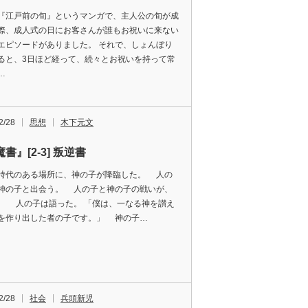
『江戸前の旬』というマンガで、主人公の旬が成
際、成人式の日にお客さんが誰もお祝いに来ない
エピソードがありました。 それで、しょんぼり
ると、3日ほど経って、続々とお祝いを持って常
…
2/28
思想
木下元文
書』[2-3] 叛逆書
代のある場所に、神の子が降臨した。 人の
神の子と出会う。 人の子と神の子の戦いが、
。 人の子は語った。 「僕は、一なる神を讃え
を作り出した者の子です。」 神の子…
2/28
社会
兵頭新児