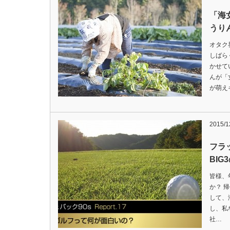
「海
うり
オタク
しばら
かせて
んが「
が萌え
2015/1
フラッ
BI
皆様、
か？ 
して、
し、私
社…