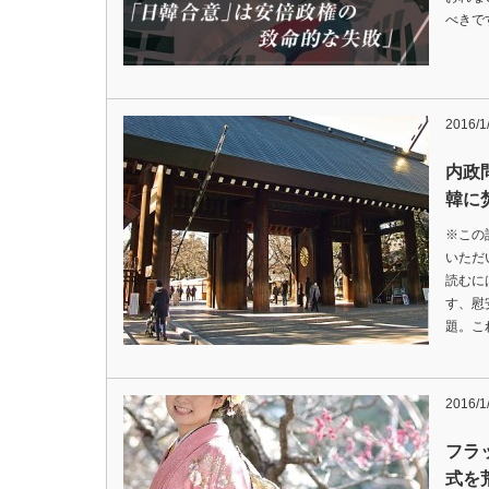
べきで
2016/1
内政
韓に
※この
いただ
読むに
す、慰
題。こ
2016/1
フラッ
式を