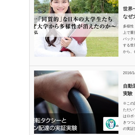
世界
なぜ
多様性
上で重
バック
する世
から、
2016/1
自動
実験
※この
ただい
はロボ
きつつ
の実証