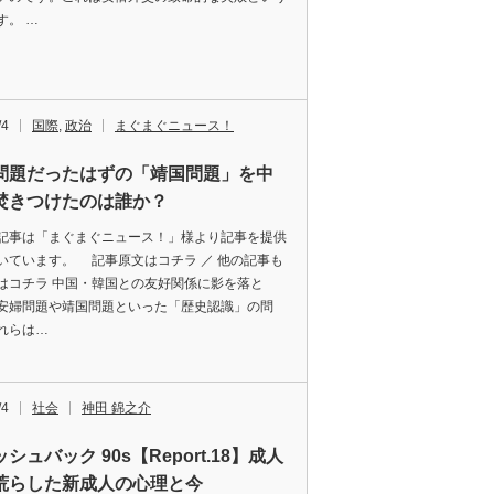
す。 …
/4
国際
,
政治
まぐまぐニュース！
問題だったはずの「靖国問題」を中
焚きつけたのは誰か？
記事は「まぐまぐニュース！」様より記事を提供
いています。 記事原文はコチラ ／ 他の記事も
はコチラ 中国・韓国との友好関係に影を落と
安婦問題や靖国問題といった「歴史認識」の問
れらは…
/4
社会
神田 錦之介
シュバック 90s【Report.18】成人
荒らした新成人の心理と今