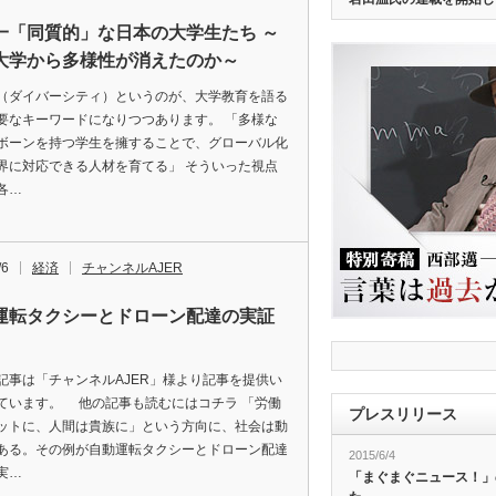
一「同質的」な日本の大学生たち ～
大学から多様性が消えたのか～
（ダイバーシティ）というのが、大学教育を語る
要なキーワードになりつつあります。 「多様な
ボーンを持つ学生を擁することで、グローバル化
界に対応できる人材を育てる」 そういった視点
各…
/6
経済
チャンネルAJER
運転タクシーとドローン配達の実証
記事は「チャンネルAJER」様より記事を提供い
ています。 他の記事も読むにはコチラ 「労働
プレスリリース
ットに、人間は貴族に」という方向に、社会は動
ある。その例が自動運転タクシーとドローン配達
2015/6/4
実…
「まぐまぐニュース！」