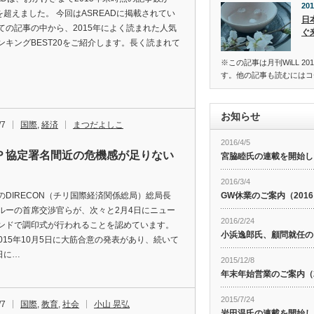
201
本を超えました。 今回はASREADに掲載されてい
日
ての記事の中から、2015年によく読まれた人気
ぐ
ンキングBEST20をご紹介します。長く読まれて
※この記事は月刊WiLL 2
す。他の記事も読むにはコ
お知らせ
/7
国際
,
経済
まつだよしこ
2016/4/5
Ｐ協定署名間近の危機感が足りない
宮脇睦氏の連載を開始し
2016/3/4
DIRECON（チリ国際経済関係総局）総局長
GW休業のご案内（201
ルーの首席交渉官らが、次々と2月4日にニュー
2016/2/24
ンドで調印式が行われることを認めています。
小浜逸郎氏、顧問就任の
]2015年10月5日に大筋合意の発表があり、続いて
日に…
2015/12/8
年末年始営業のご案内（20
2015/7/24
/7
国際
,
教育
,
社会
小山 晃弘
岩田温氏の連載を開始し