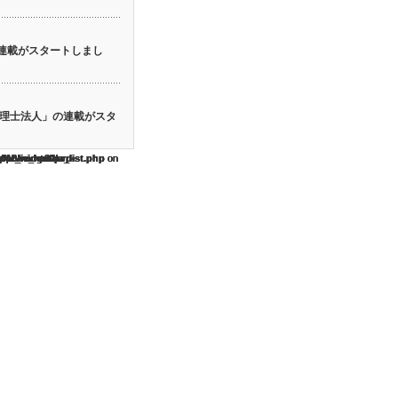
の連載がスタートしまし
理士法人」の連載がスタ
themes/opinion_tcd018/widget/pr_list.php
themes/opinion_tcd018/widget/pr_list.php
themes/opinion_tcd018/widget/pr_list.php
themes/opinion_tcd018/widget/pr_list.php
themes/opinion_tcd018/widget/pr_list.php
y "pr_name1" in
y "pr_name2" in
y "pr_name3" in
y "pr_name4" in
y "pr_name5" in