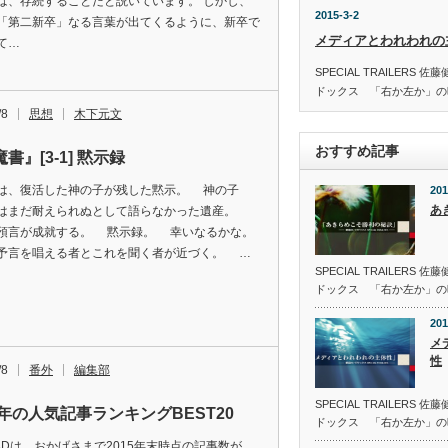
は、存続することだと説いています。 しかし、
2015-3-2
「第二新卒」なる言葉が出てくるように、新卒で
メディアとわれわれの
て…
SPECIAL TRAILER
ドックス 「右か左か」の
/8
思想
木下元文
おすすめ記事
書』[3-1] 黙示録
、復活した神の子が残した黙示。 神の子
201
あ
はまだ耐えられぬとして語らなかった遺産。
預言が成就する。 黙示録。 幸いなるかな。
言を唱える者とこれを聞く者が近づく。 …
SPECIAL TRAILER
ドックス 「右か左か」の
201
メ
性
/8
番外
編集部
SPECIAL TRAILER
5年の人気記事ランキングBEST20
ドックス 「右か左か」の
EADは、おかげさまで2015年末時点の記事数が