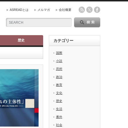
ASREADとは
メルマガ
会社概要
歴史
カテゴリー
国際
小説
思想
政治
教育
文化
歴史
生活
番外
社会