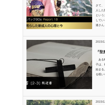
さて、
人した
という
してい
連さん
2015/1
『聖魔
ある時
子は、
始まる
る呪い
2015/1