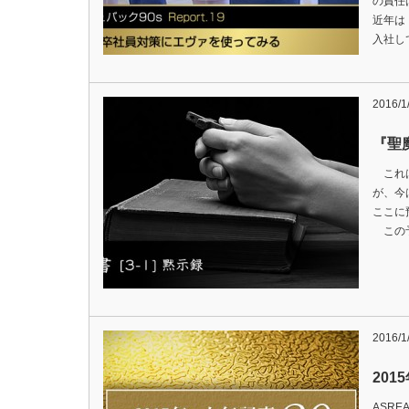
の責任
近年は
入社し
2016/1
『聖魔
これは
が、今
ここに
この予
2016/1
201
ASR