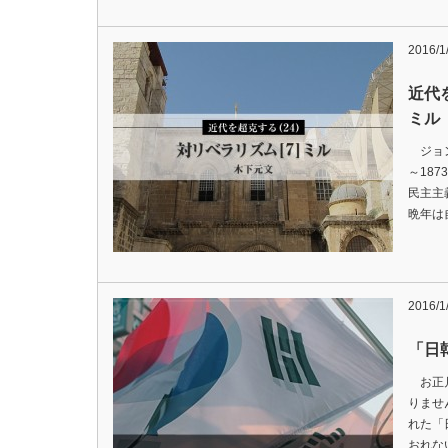
2016/1
近代
ミル
ジョン・
～18
民主主
晩年は
2016/1
「日
お正月
りませ
れた「
おれな