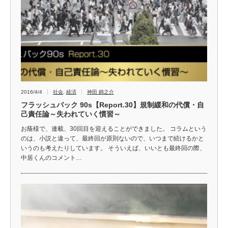
2016/4/4
社会
,
経済
神田 錦之介
フラッシュバック 90s【Report.30】規制緩和の代償・自
己責任論～失われていく慣習～
お蔭様で、連載、30回目を迎えることができました。 コラムという
のは、小説と違って、最終回が原則ないので、いつまで続けるかと
いうのも考えたりしています。 そういえば、いいとも最終回の際、
中居くんのコメント…