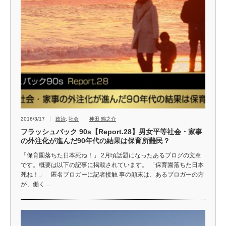
2016/3/17
政治
,
社会
神田 錦之介
フラッシュバック 90s【Report.28】男女平等社会・家事
の外注化が進んだ90年代の結果は保育所難民？
「保育園落ちた日本死ね！」 2月頃話題になったあるブログの文章
です。概要は以下の記事に掲載されています。 「保育園落ちた日本
死ね！」 匿名ブロガーに記者接触 事の顛末は、あるブロガーの方
が、働く…