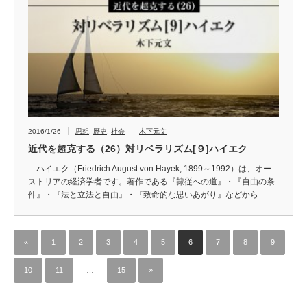
2016/1/26
思想
,
歴史
,
社会
木下元文
近代を超克する（26）対リベラリズム[９]ハイエク
ハイエク（Friedrich August von Hayek, 1899～1992）は、オー
ストリアの経済学者です。著作である『隷従への道』・『自由の条
件』・『法と立法と自由』・『致命的な思いあがり』などから…
«
1
2
3
4
5
6
7
8
9
10
11
…
15
»