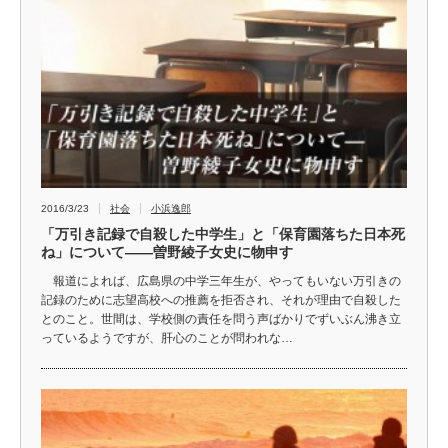
2016/3/23
社会
小浜逸郎
「万引き記録で自殺した中学生」と「保育園落ちた日本死
ね」について――曽野綾子女史に物申す
報道によれば、広島県の中学三年生が、やってもいない万引きの
記録のために志望高校への推薦を拒否され、それが理由で自殺した
とのこと。世間は、学校側の責任を問う声ばかりでずいぶん沸き立
っているようですが、肝心のことが問われな…