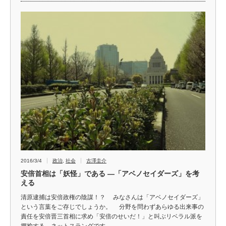
2016/3/4
政治
,
社会
古澤圭介
安倍首相は「妖怪」である ―「アベノセイダーズ」を考
える
清原逮捕は安倍政権の陰謀！？ みなさんは「アベノセイダーズ」
という言葉をご存じでしょうか。 分野を問わずあらゆる出来事の
責任を安倍晋三首相に求め「安倍のせいだ！」と叫ぶリベラル派を
揶揄する、ネットスラングです。 …