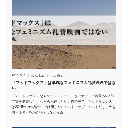
2016/3/10
文化
,
社会
小山 晃弘
「マッドマックス」は単純なフェミニズム礼賛映画ではな
い
「マッドマックス 怒りのデス・ロード」がアカデミー賞最多の6部
門賞を受賞した。 心から祝福したい。僕の中で「マッドマックス」
は2015年の作品の中では明らかにベスト・オブ・ベストだし、火を
噴くギターをかき鳴らしながら監…