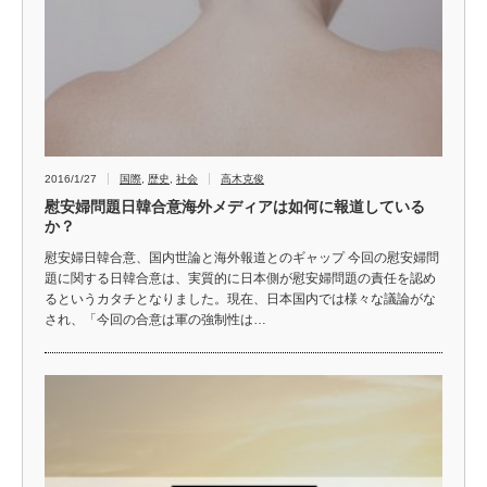
2016/1/27
国際
,
歴史
,
社会
高木克俊
慰安婦問題日韓合意海外メディアは如何に報道している
か？
慰安婦日韓合意、国内世論と海外報道とのギャップ 今回の慰安婦問
題に関する日韓合意は、実質的に日本側が慰安婦問題の責任を認め
るというカタチとなりました。現在、日本国内では様々な議論がな
され、「今回の合意は軍の強制性は…