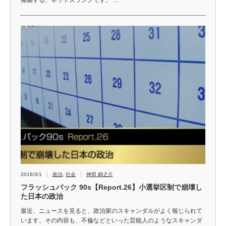
2016/3/1
政治
,
社会
神田 錦之介
フラッシュバック 90s【Report.26】小選挙区制で崩壊し
た日本の政治
最近、ニュースを見ると、政治家のスキャンダルがよく報じられて
います。その内容も、不倫などといった芸能人のようなスキャンダ