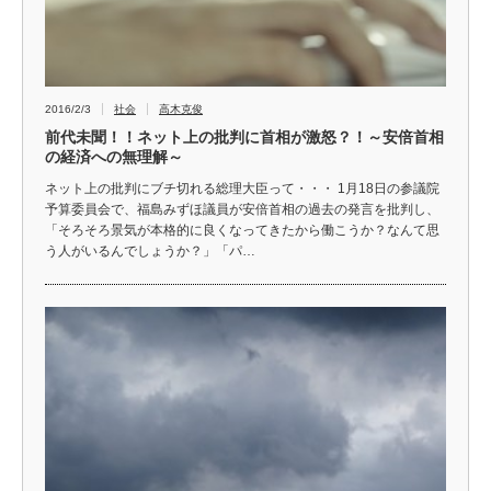
2016/2/3
社会
高木克俊
前代未聞！！ネット上の批判に首相が激怒？！～安倍首相
の経済への無理解～
ネット上の批判にブチ切れる総理大臣って・・・ 1月18日の参議院
予算委員会で、福島みずほ議員が安倍首相の過去の発言を批判し、
「そろそろ景気が本格的に良くなってきたから働こうか？なんて思
う人がいるんでしょうか？」「パ…