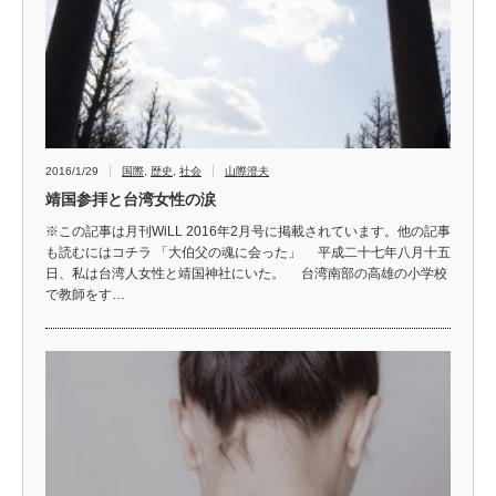
2016/1/29
国際
,
歴史
,
社会
山際澄夫
靖国参拝と台湾女性の涙
※この記事は月刊WiLL 2016年2月号に掲載されています。他の記事
も読むにはコチラ 「大伯父の魂に会った」 平成二十七年八月十五
日、私は台湾人女性と靖国神社にいた。 台湾南部の高雄の小学校
で教師をす…