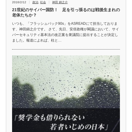
2016/2/12
政治
,
社会
神田 錦之介
21世紀のサイバー国防！ 足を引っ張るのは戦後生まれの
老体たちか？
いつも、「フラッシュバック90s」をASREADにて担当しておりま
す、神田錦之介です。 さて、先日、安倍政権が閣議において、サイ
バーセキュリティ基本法の改正案を衆議院に提出することが決定し
ました。報道によれば、柱と…