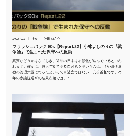
2016/2/2
社会
神田 錦之介
フラッシュバック 90s【Report.22】小林よしのりの『戦
争論』で生まれた保守への反動
真実かどうかはさておき、近年の日本は右傾化が進んでいるといわ
れます。確かに、最大与党である自民党を率いるのは、今や戦後最
強の総理大臣になったといっても過言ではない、安倍首相です。今
年の参議院選挙の結果次第では、7…