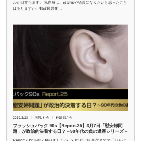
ルが目立ちます。 私自身は、政治家や議員になりたいと思ったこと
はありますが、郵政民営化…
2016/2/23
国際
,
社会
神田 錦之介
フラッシュバック 90s【Report.25】3月7日「慰安婦問
題」が政治的決着する日？～90年代の負の遺産シリーズ～
Report.20でも軽く触れましたが、90年代は80年代までの「ジャパ