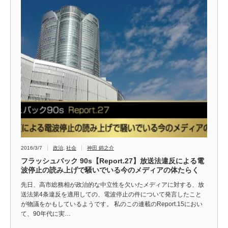
2016/3/7
政治
,
社会
神田 錦之介
フラッシュバック 90s【Report.27】放送法違反による電
波停止の読み上げで騒いでいる今のメディアの体たらく
先日、高市総務相が政治的な中立性を欠いたメディアに対する、放
送法第4条違反を適用しての、電波停止の件について発言したこと
が物議をかもしているようです。 私のこの連載のReport.15におい
て、90年代に実…