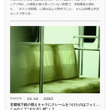
ンアズ№1」の感覚が抜け切っていない状態で、冷戦構造が崩れ
た、「ポスト冷戦期」に踏み込んだ時代でした。 そんな幼稚な外交
センスで作り出…
2016/2/18
文化
,
社会
兵頭新児
京都地下鉄の萌えキャラにクレームをつけたのはフェミ…
じゃなくて“まなざし村”！？