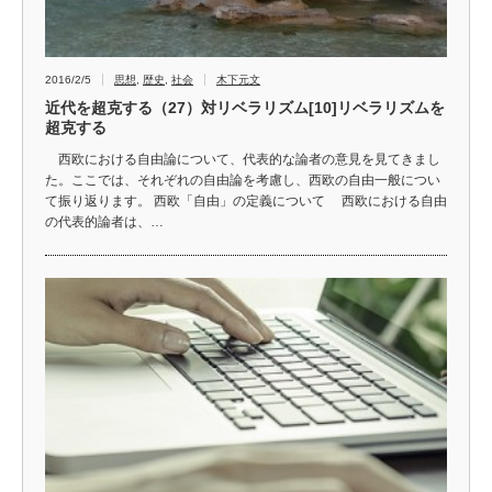
2016/2/5
思想
,
歴史
,
社会
木下元文
近代を超克する（27）対リベラリズム[10]リベラリズムを
超克する
西欧における自由論について、代表的な論者の意見を見てきまし
た。ここでは、それぞれの自由論を考慮し、西欧の自由一般につい
て振り返ります。 西欧「自由」の定義について 西欧における自由
の代表的論者は、…