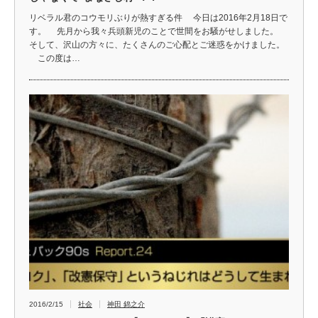
リベラル君のコウモリぶりが熱すぎる件 今日は2016年2月18日で
す。 先月から我々兵頭新児のことで世間をお騒がせしました。
そして、沢山の方々に、たくさんのご心配とご迷惑をかけました。
この度は…
2016/2/15
社会
神田 錦之介