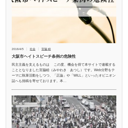
2016/4/5
社会
宮脇 睦
大阪市ヘイトスピーチ条例の危険性
民主主義を支えるものは この度、機会を得て本サイトで連載する
こととなりました宮脇睦（みやわき あつし）です。Web分野をテ
ーマに執筆活動をしつつ、「正論」や「WiLL」といったオピニオン
誌へも拙稿を寄せております。本…