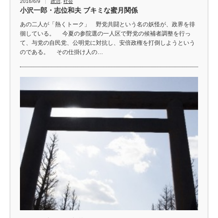
2016/6/9
政治
,
社会
小沢一郎・志位和夫 ブキミな蜜月関係
あの二人が「熱くトーク」 野党共闘という名の妖怪が、政界を徘
徊している。 今夏の参院選の一人区で野党の候補者調整を行っ
て、与党の自民党、公明党に対抗し、安倍政権を打倒しようという
のである。 その仕掛け人の…