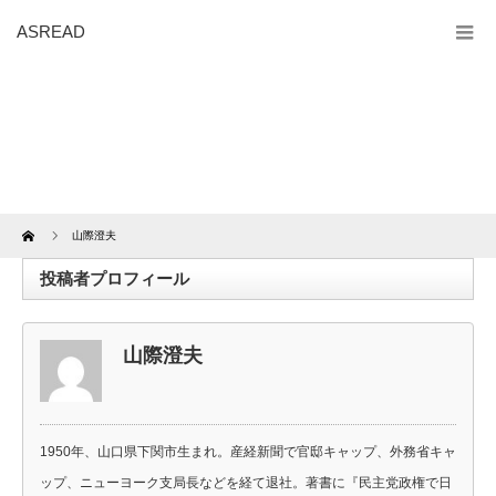
ASREAD
Home
山際澄夫
投稿者プロフィール
山際澄夫
1950年、山口県下関市生まれ。産経新聞で官邸キャップ、外務省キャ
ップ、ニューヨーク支局長などを経て退社。著書に『民主党政権で日