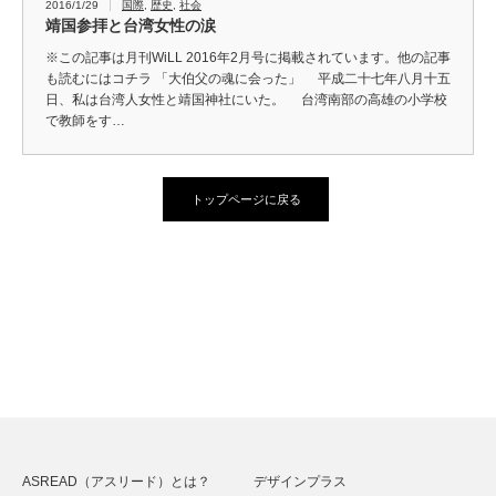
2016/1/29
国際
,
歴史
,
社会
靖国参拝と台湾女性の涙
※この記事は月刊WiLL 2016年2月号に掲載されています。他の記事
も読むにはコチラ 「大伯父の魂に会った」 平成二十七年八月十五
日、私は台湾人女性と靖国神社にいた。 台湾南部の高雄の小学校
で教師をす…
トップページに戻る
ASREAD（アスリード）とは？
デザインプラス