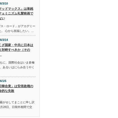
6/3/10
マッドマックス」は単純
フェミニズム礼賛映画で
ない
デス・ロード」がアカデミー
た。 心から祝福したい。…
6/3/14
くざ国家・中共に日本は
う対峙すべきか（その
）
もに、国際社会はいま多極
、あるいはにらみ合うやく
6/1/5
日韓合意」は安倍政権の
命的な失敗
騒がせしてまことに申し訳
月28日、日韓外相間で交