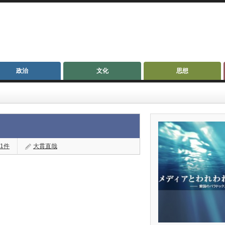
政治
文化
思想
1件
大貫直哉