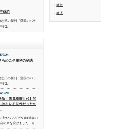
経営
主体性
経済
S 佐藤健志氏の新刊『愛国のパラ
時代は…
5/2/24
きらめこそ勝利の秘訣
S 佐藤健志氏の新刊『愛国のパラ
時代は…
4/6/20
激論！酒鬼薔薇世代】私
ちはキレる世代だったの
。
於いてASREAD執筆者の
談会の席を設けました。今…