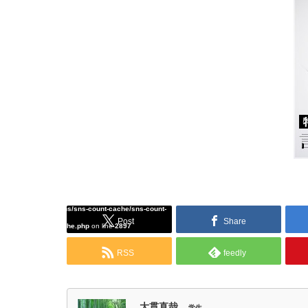
Warning
: Undefined array key "Twitter" in
/home/tcddemo/asread.info/public_html/wp-
content/plugins/sns-count-cache/sns-count-
Post
Share
cache.php
on line
2897
RSS
feedly
大貫直哉
学生