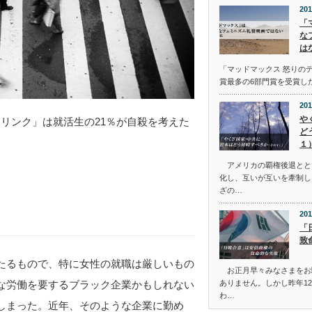
201
「
な
は
「マッドマックス 怒りの
賞最多の6部門賞を受賞し
201
や
イフリンク」は就活生の21％が自殺を考えた
ど
１
アメリカの覇権後退とと
化し、互いが互いを牽制し
ざの…
201
「
致
たるもので、特に女性の就職は厳しいもの
お正月早々みなさまをお
な労働を要するブラック企業かもしれない
ありません。しかし昨年12
わ…
しまった。近年、そのような企業に勤め