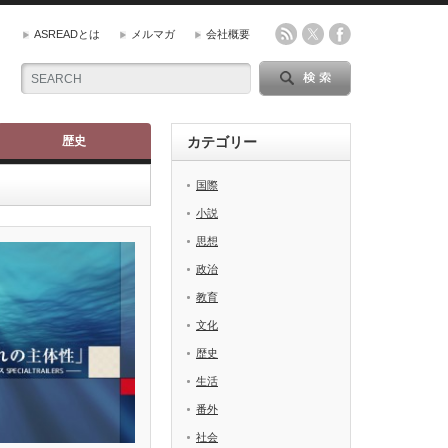
ASREADとは
メルマガ
会社概要
歴史
カテゴリー
国際
小説
思想
政治
教育
文化
歴史
生活
番外
社会