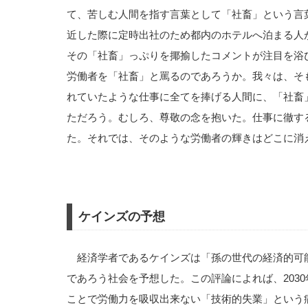
て、苦しむ人間を指す言葉として「社畜」という言
近した際に定時出社のため都内のホテルへ泊まる人
その「社畜」っぷりを揶揄したコメントが注目を浴
労働者を「社畜」と罵るのであろうか。我々は、そも
れていたような仕事に全てを捧げる人間に、「社畜
ただろう。むしろ、尊敬の念を抱いた。仕事に徹す
た。それでは、そのような労働者の輝きはどこに消
ケインズの予想
経済学者であるケインズは「孫の世代の経済的可能
であろう社会を予想した。この評論によれば、203
ことで労働力を吸収出来ない「技術的失業」という