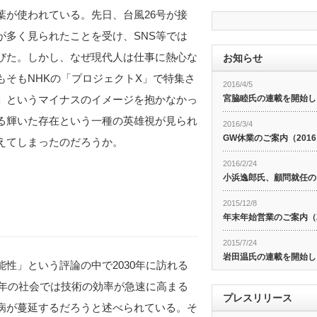
葉が使われている。先日、台風26号が接
が多く見られたことを受け、SNS等では
びた。しかし、なぜ現代人は仕事に熱心な
お知らせ
そもNHKの「プロジェクトX」で特集さ
2016/4/5
」というマイナスのイメージを抱かなかっ
宮脇睦氏の連載を開始し
る輝いた存在という一種の英雄視が見られ
2016/3/4
GW休業のご案内（201
えてしまったのだろうか。
2016/2/24
小浜逸郎氏、顧問就任の
2015/12/8
年末年始営業のご案内（20
2015/7/24
岩田温氏の連載を開始し
性」という評論の中で2030年に訪れる
0年の社会では技術の効率が急速に高まる
プレスリリース
病が蔓延するだろうと述べられている。そ