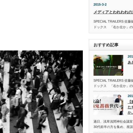
2015-3-2
メディアとわれわれの
SPECIAL TRAILER
ドックス 「右か左か」の
おすすめ記事
201
あ
SPECIAL TRAILER
ドックス 「右か左か」の
201
【
た
か
過日、浅草浅間神社会議室に
30代前半の方を集め、座