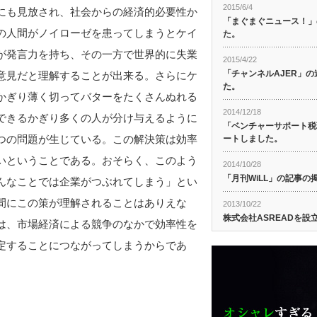
2015/6/4
にも見放され、社会からの経済的必要性か
「まぐまぐニュース！」
の人間がノイローゼを患ってしまうとケイ
た。
が発言力を持ち、その一方で世界的に失業
2015/4/22
「チャンネルAJER」
意見だと理解することが出来る。さらにケ
た。
かぎり薄く切ってバターをたくさんぬれる
2014/12/18
できるかぎり多くの人が分け与えるように
「ベンチャーサポート税
つの問題が生じている。この解決策は効率
ートしました。
いということである。おそらく、このよう
2014/10/28
「月刊WiLL」の記事
んなことでは企業がつぶれてしまう」とい
間にこの策が理解されることはありえな
2013/10/22
株式会社ASREADを設
は、市場経済による競争のなかで効率性を
定することにつながってしまうからであ