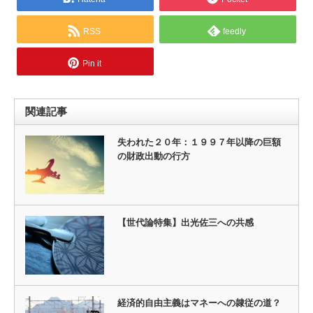
RSS
feedly
Pin it
関連記事
失われた２０年：１９９７年以降の巨額
の財政出動の行方
【世代論特集】出光佐三への共感
経済的自由主義はマネーへの隷従の道？