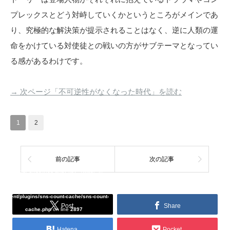
プレックスとどう対峙していくかというところがメインであ
り、究極的な解決策が提示されることはなく、逆に人類の運
命をかけている対使徒との戦いの方がサブテーマとなってい
る感があるわけです。
→ 次ページ「不可逆性がなくなった時代」を読む
1
2
前の記事
次の記事
Warning
: Undefined array key "Twitter" in
/home/tcddemo/asread.info/public_html/wp-
content/plugins/sns-count-cache/sns-count-
Post
Share
cache.php
on line
2897
Hatena
Pocket