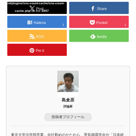
content/plugins/sns-count-cache/sns-count-
Post
Share
cache.php
on line
2897
Hatena
Pocket
1
1
RSS
feedly
Pin it
島倉原
評論家
投稿者プロフィール
東京大学法学部卒業。会社勤めのかたわら、景気循環学会や「日本経