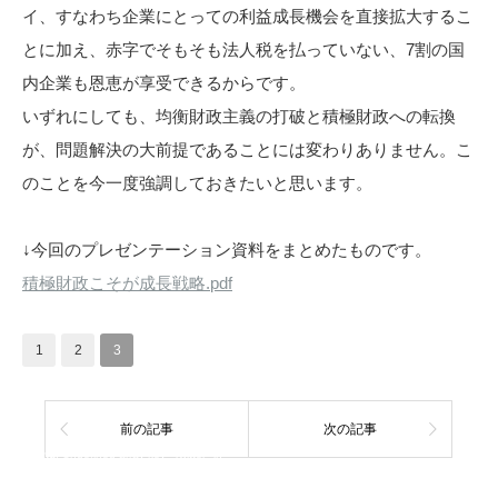
イ、すなわち企業にとっての利益成長機会を直接拡大するこ
とに加え、赤字でそもそも法人税を払っていない、7割の国
内企業も恩恵が享受できるからです。
いずれにしても、均衡財政主義の打破と積極財政への転換
が、問題解決の大前提であることには変わりありません。こ
のことを今一度強調しておきたいと思います。
↓今回のプレゼンテーション資料をまとめたものです。
積極財政こそが成長戦略.pdf
1
2
3
前の記事
次の記事
Warning
: Undefined array key "Twitter" in
/home/tcddemo/asread.info/public_html/wp-