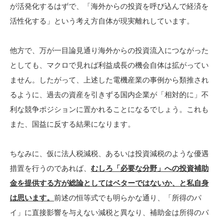
が活発化するはずで、「海外からの投資を呼び込んで経済を
活性化する」という考え方自体が現実離れしています。
他方で、万が一目論見通り海外からの投資流入につながった
としても、マクロで見れば利益成長の機会自体は拡がってい
ません。したがって、上述した電機産業の事例から類推され
るように、過去の資産を引きずる国内企業が「相対的に」不
利な競争ポジションに置かれることになるでしょう。これも
また、国益に反する結果になります。
ちなみに、仮に法人税減税、あるいは投資減税のような優遇
措置を行うのであれば、
むしろ「必要な分野」への投資補助
金を提供する方が総論としてはベターではないか、と私自身
は思います。
前述の恒等式でも明らかな通り、「所得のパ
イ」に直接影響を与えない減税と異なり、補助金は所得のパ