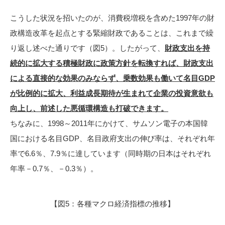
こうした状況を招いたのが、消費税増税を含めた1997年の財
政構造改革を起点とする緊縮財政であることは、これまで繰
り返し述べた通りです（図5）。したがって、
財政支出を持
続的に拡大する積極財政に政策方針を転換すれば、財政支出
による直接的な効果のみならず、乗数効果も働いて名目GDP
が比例的に拡大、利益成長期待が生まれて企業の投資意欲も
向上し、前述した悪循環構造も打破できます。
ちなみに、1998～2011年にかけて、サムソン電子の本国韓
国における名目GDP、名目政府支出の伸び率は、それぞれ年
率で6.6％、7.9％に達しています（同時期の日本はそれぞれ
年率－0.7％、－0.3％）。
【図5：各種マクロ経済指標の推移】