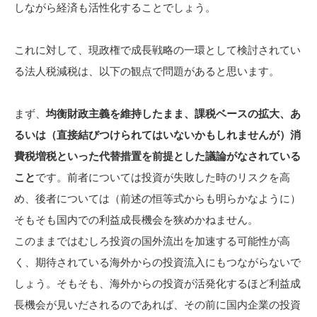
しながら経済も活性化することでしょう。
これに対して、現政権で成長戦略の一環として検討されてい
る法人税減税は、以下の観点で問題があると思います。
まず、
均衡財政主義を維持したまま、課税ベースの拡大、あ
るいは（直接結びつけられてはいないかもしれませんが）消
費税増税といった代替措置を前提とした議論がなされている
こと
です。前者については投資が失敗した時のリスクを高
め、後者については（前述の恒等式からも明らかなように）
そもそも国内での利益成長機会を狭めかねません。
このままではむしろ投資の国外流出を加速する可能性が高
く、期待されている海外からの投資流入にもつながらないで
しょう。そもそも、海外からの投資が活発化するほど利益成
長機会が見いだされるのであれば、その前に国内企業の投資