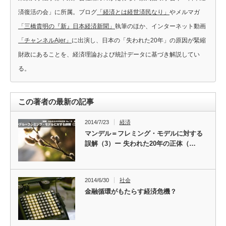
済復活の会」に所属。ブログ
「経済とは経世済民なり」
やメルマガ
「三橋貴明の『新』日本経済新聞」
執筆のほか、インターネット動画
「チャンネルAjer」
に出演し、日本の「失われた20年」の原因が緊縮
財政にあることを、経済理論および統計データに基づき解説してい
る。
この著者の最新の記事
2014/7/23
経済
マンデル＝フレミング・モデルに対する
誤解（3）ー 失われた20年の正体（…
2014/6/30
社会
金融循環がもたらす経済危機？