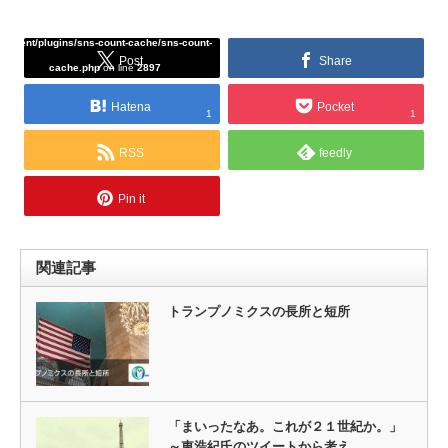
/home/tcddemo/asread.info/public_html/wp-
content/plugins/sns-count-cache/sns-count-
Post
Share
cache.php
on line
2897
Hatena
Pocket
1
1
RSS
feedly
Pin it
関連記事
トランプノミクスの長所と短所
「まいったなあ。これが２１世紀か。」
～東浩紀氏のツイートから考え…