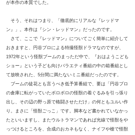
が本作の本質でした。
そう、それはつまり、「徹底的にリアルな『レッドマ
ン』」。本作は『シン・レッドマン』だったのです。
さて、ここで『レッドマン』についてごく簡単に紹介して
おきますと、円谷プロによる特撮怪獣ドラマなのですが、
1972年という怪獣ブームのまっただ中で、『おはようこども
ショー』という子ども向けバラエティ番組の中の箱番組とし
て放映された、5分間に満たないミニ番組だったのです。
ブームの徒花とも言うべき低予算番組で、要は「円谷プロ
の倉庫に転がっていたボロボロの怪獣の着ぐるみを引っ張り
出し、その辺の野っ原で格闘させただけ」の何ともユルい作
り。まさに「怪獣ごっこ」です。脚本など書かれていなかっ
たといいますし、またウルトラマンであれば光線で怪獣をや
っつけるところを、合成のおカネもなく、ナイフや槍で怪獣