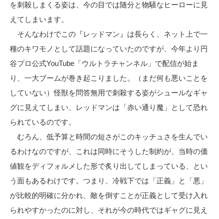
を刺殺しまくる姿は、今の目では随分と物騒なヒーローに見
えてしまいます。
そんなわけでこの『レッドマン』は長らく、ネット上で一
種のキワモノとして話題になっていたのですが、今年より円
谷プロ公式YouTube「ウルトラチャンネル」で配信が始ま
り、一大ブームが巻き起こりました。（まだ何も悪いことを
していない）怪獣を問答無用で刺殺する姿がシュールなギャ
グに見えてしまい、レッドマンは「赤い通り魔」として恐れ
られているのです。
むろん、低予算と時間の短さがこのキッチュさを生んでい
るわけなのですが、これは同時にそうした制約が、当時の価
値観をディフォルメした形で炙り出してしまっている、とい
う面もあるわけです。つまり、冷戦下では「正義」と「悪」
が比較的明確に分かれ、敵を倒すことが正義として受け入れ
られやすかったのに対し、それが今の時代ではギャグに見え