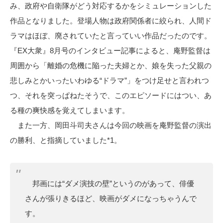
み、政府や自衛隊がどう対応するかをシミュレーションした
作品となりました。登場人物は政府関係者に絞られ、人間ド
ラマはほぼ、廃されていたと言っていい作品だったのです。
『EX大衆』8月号のインタビュー記事によると、庵野監督は
周囲から「離婚の危機に陥った夫婦とか、娘を失った父親の
悲しみとかいったいわゆる“ドラマ”」をつけ足せと言われつ
つ、それを突っぱねたそうで、このエピソードにはつい、あ
る種の爽快感を覚えてしまいます。
また一方、岡田斗司夫さんは今回の映画を庵野監督の演出
の勝利、と指摘していました*1。
邦画には“ダメ演技の壁”というのがあって、俳優
さんが張りきるほど、映画がダメになっちゃうんで
す。