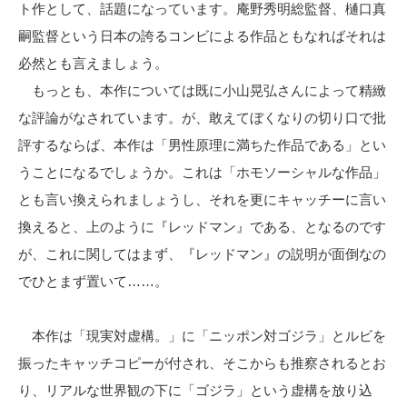
ト作として、話題になっています。庵野秀明総監督、樋口真
嗣監督という日本の誇るコンビによる作品ともなればそれは
必然とも言えましょう。
もっとも、本作については既に小山晃弘さんによって精緻
な評論がなされています。が、敢えてぼくなりの切り口で批
評するならば、本作は「男性原理に満ちた作品である」とい
うことになるでしょうか。これは「ホモソーシャルな作品」
とも言い換えられましょうし、それを更にキャッチーに言い
換えると、上のように『レッドマン』である、となるのです
が、これに関してはまず、『レッドマン』の説明が面倒なの
でひとまず置いて……。
本作は「現実対虚構。」に「ニッポン対ゴジラ」とルビを
振ったキャッチコピーが付され、そこからも推察されるとお
り、リアルな世界観の下に「ゴジラ」という虚構を放り込