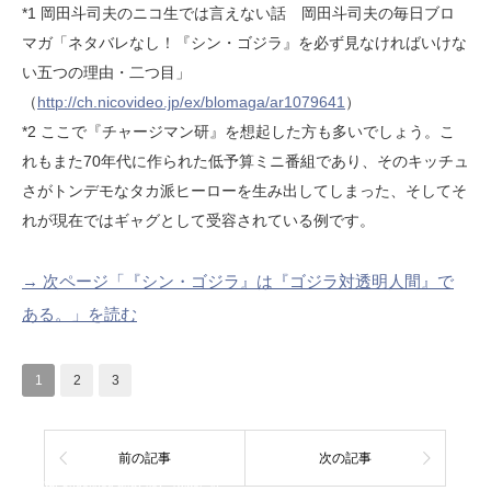
*1 岡田斗司夫のニコ生では言えない話 岡田斗司夫の毎日ブロ
マガ「ネタバレなし！『シン・ゴジラ』を必ず見なければいけな
い五つの理由・二つ目」
（
http://ch.nicovideo.jp/ex/blomaga/ar1079641
）
*2 ここで『チャージマン研』を想起した方も多いでしょう。こ
れもまた70年代に作られた低予算ミニ番組であり、そのキッチュ
さがトンデモなタカ派ヒーローを生み出してしまった、そしてそ
れが現在ではギャグとして受容されている例です。
→ 次ページ「『シン・ゴジラ』は『ゴジラ対透明人間』で
ある。」を読む
1
2
3
前の記事
次の記事
Warning
: Undefined array key "Twitter" in