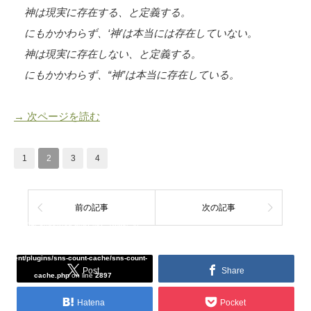
神は現実に存在する、と定義する。
にもかかわらず、‘神’は本当には存在していない。
神は現実に存在しない、と定義する。
にもかかわらず、“神”は本当に存在している。
→ 次ページを読む
1
2
3
4
前の記事
次の記事
Warning
: Undefined array key "Twitter" in
/home/tcddemo/asread.info/public_html/wp-
content/plugins/sns-count-cache/sns-count-
Post
Share
cache.php
on line
2897
Hatena
Pocket