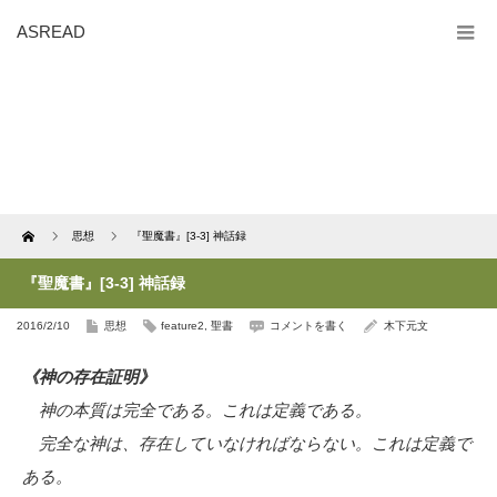
ASREAD
Home
思想
『聖魔書』[3-3] 神話録
『聖魔書』[3-3] 神話録
2016/2/10
思想
feature2
,
聖書
コメントを書く
木下元文
《神の存在証明》
神の本質は完全である。これは定義である。
完全な神は、存在していなければならない。これは定義で
ある。