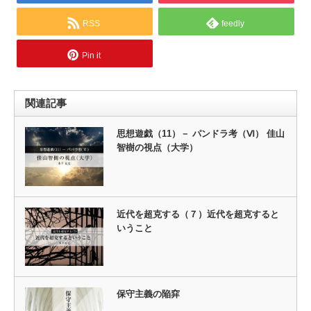
RSS
feedly
Pin it
関連記事
思想遊戯（11）－ パンドラ考（Ⅵ） 佳山
智樹の視点（大学）
近代を超克する（７）近代を超克すると
いうこと
保守主義の陥穽