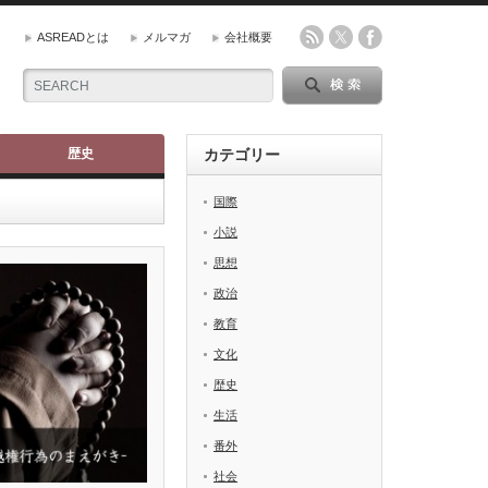
ASREADとは
メルマガ
会社概要
歴史
カテゴリー
国際
小説
思想
政治
教育
文化
歴史
生活
番外
社会