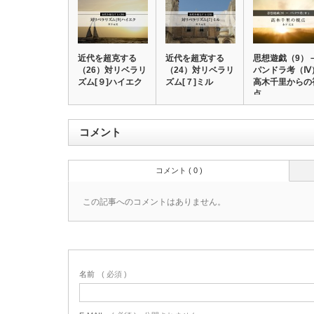
近代を超克する
近代を超克する
思想遊戯（9）
（26）対リベラリ
（24）対リベラリ
パンドラ考（Ⅳ
ズム[９]ハイエク
ズム[７]ミル
高木千里からの
点
コメント
コメント ( 0 )
この記事へのコメントはありません。
名前
( 必須 )