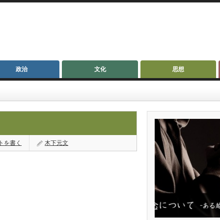
政治
文化
思想
トを書く
木下元文