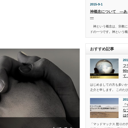
2015-9-1
神概念について ―あ
―
神という概念は、宗教に
ドの一つです。神という概
おすすめ記事
201
フ
90
て
はじめましての方も多いか
之介と申します。 このたび
201
「
な
は
「マッドマックス 怒りの