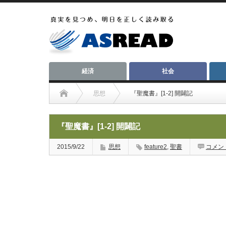
経済
社会
思想
『聖魔書』[1-2] 開闢記
『聖魔書』[1-2] 開闢記
2015/9/22
思想
feature2
,
聖書
コメン