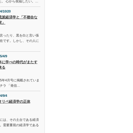
た。 心から祝福したい。…
4/10/20
流派経済学と「不都合な
実」
言ったり、黒を白と言い張
在です。しかし、その人に
5/4/9
本に学べの時代がまたす
来る
015年4月号に掲載されていま
チラ 「発信…
4/9/4
オリベ経済学の正体
には、その土台である経済
。需要重視の経済学である