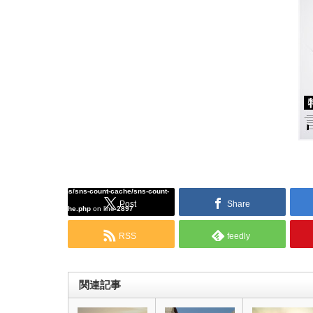
Warning
: Undefined array key "Twitter" in
/home/tcddemo/asread.info/public_html/wp-
content/plugins/sns-count-cache/sns-count-
Post
Share
cache.php
on line
2897
RSS
feedly
関連記事