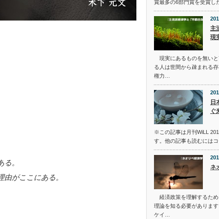
賞最多の6部門賞を受賞し
201
主
現
現実にあるものを無いと
る人は世間から疎まれる存
権力…
201
日
ぐ
※この記事は月刊WiLL 2
す。他の記事も読むにはコ
201
ある。
ネ
理由がここにある。
経済政策を理解するため
理論を知る必要があります
ケイ…