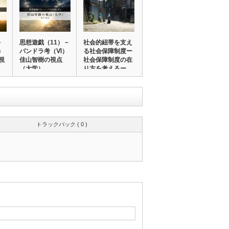
－
思想遊戯（11）－
社会的紐帯を支え
）
パンドラ考（Ⅵ）
る社会保障制度ー
視
佳山智樹の視点
社会保障制度の在
（大学）
り方を考えるー
トラックバック ( 0 )