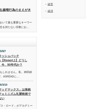
経営
る越権行為のまえがき
経済
おいて最も重要なキーワー
念を持たない宗教にお…
5/9/7
ラッシュバック
s【Report.1】どうし
、今、90年代か？
もしれません。私、神田錦
、ASREADに…
6/3/10
マッドマックス」は単純
フェミニズム礼賛映画で
ない
デス・ロード」がアカデミー