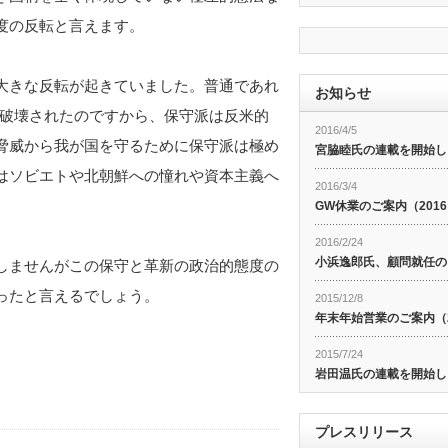
度の反転と言えます。
大きな反転が起きていました。普通であれ
お知らせ
が破壊されたのですから、保守派は反米的
2016/4/5
脅威から我が国を守るために保守派は極め
宮脇睦氏の連載を開始し
はソビエトや北朝鮮への憧れや資本主義へ
2016/3/4
。
GW休業のご案内（201
2016/2/24
小浜逸郎氏、顧問就任の
しませんがこの保守と革新の政治的態度の
ったと言えるでしょう。
2015/12/8
年末年始営業のご案内（20
2015/7/24
岩田温氏の連載を開始し
プレスリリース