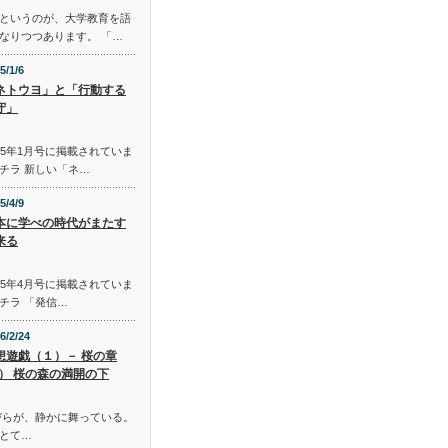
というのが、大学教育を語
なりつつあります。 「…
5/1/6
ネトウヨ」と「行動する
守」
015年1月号に掲載されていま
チラ 新しい「ネ…
5/4/9
本に学べの時代がまたす
来る
015年4月号に掲載されていま
チラ 「発信…
6/2/24
想遊戯（１）－ 桜の章
Ⅰ） 桜の森の満開の下
びらが、静かに舞っている。
とて…