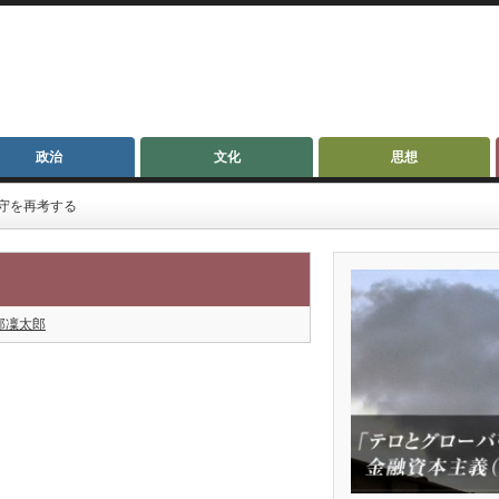
政治
文化
思想
守を再考する
部凜太郎