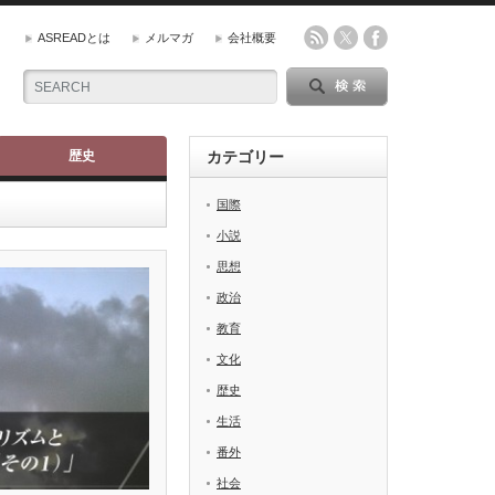
ASREADとは
メルマガ
会社概要
歴史
カテゴリー
国際
小説
思想
政治
教育
文化
歴史
生活
番外
社会