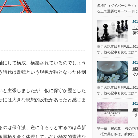
多様性（ダイバーシティ）
る上で重要なキーワードに
201
「
保
※この記事は月刊WiLL 2
す。他の記事も読むにはコ
軸にして構成、構築されているのでしょう
201
日
う時代は反転という現象が軸となった体制
ぐ
※この記事は月刊WiLL 2
いと主張しましたが、仮に保守が歴とした
す。他の記事も読むにはコ
新には大きな思想的反転があったと感じま
201
思
（
るのは保守派、逆に守ろうとするのは革新
第一章 桜の章 桜の花
桜の美しさは、彼女に、
き国柄を全く体現していない極左的憲法な