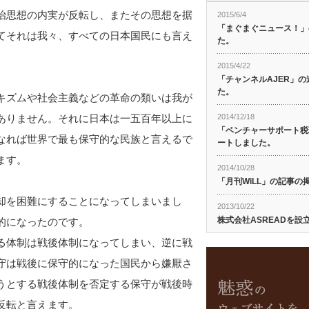
治思想の内実が反転し、またその思想を据
2015/6/4
「まぐまぐニュース！」
てそれは我々、すべての日本国民にも言え
た。
2015/4/22
「チャンネルAJER」
た。
キズムや社会主義などの革命の類いは我が
ありません。それに日本は一五百年以上に
2014/12/18
「ベンチャーサポート税
なれば世界で最も保守的な民族と言えるで
ートしました。
ます。
2014/10/28
「月刊WiLL」の記事
却を困難にすることになってしまいまし
2013/10/22
株式会社ASREADを設
的になったのです。
る体制は戦後体制になってしまい、逆に戦
守は戦後に保守的になった国民から嫌厭さ
うとする戦後体制を否定する保守が戦後時
反転と言えます。