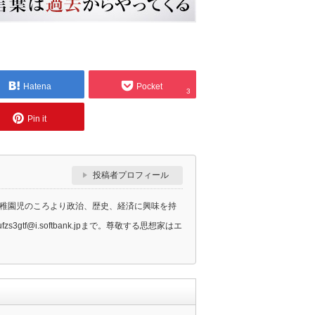
Hatena
Pocket
3
Pin it
投稿者プロフィール
幼稚園児のころより政治、歴史、経済に興味を持
gtf@i.softbank.jpまで。尊敬する思想家はエ