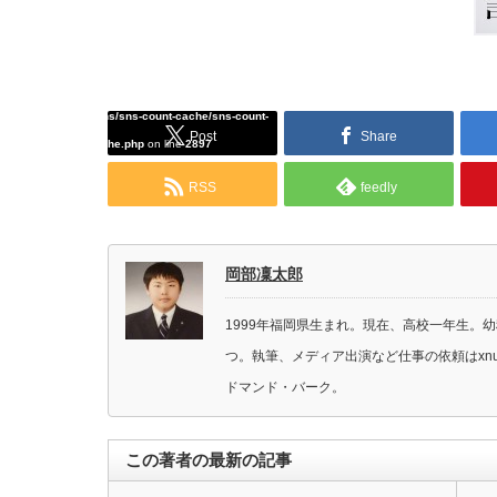
Warning
: Undefined array key "Twitter" in
/home/tcddemo/asread.info/public_html/wp-
content/plugins/sns-count-cache/sns-count-
Post
Share
cache.php
on line
2897
RSS
feedly
岡部凜太郎
1999年福岡県生まれ。現在、高校一年生。
つ。執筆、メディア出演など仕事の依頼はxnufzs3
ドマンド・バーク。
この著者の最新の記事