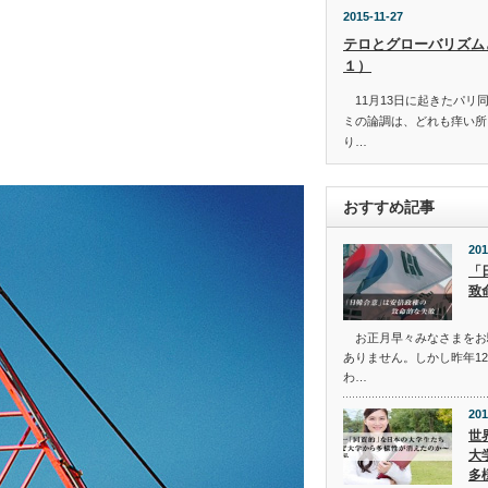
2015-11-27
テロとグローバリズム
１）
11月13日に起きたパリ
ミの論調は、どれも痒い所
り…
おすすめ記事
201
「
致
お正月早々みなさまをお
ありません。しかし昨年12
わ…
201
世
大
多