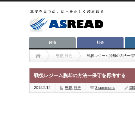
経済
社会
思想
,
歴史
戦後レジーム脱却の方法ー保
戦後レジーム脱却の方法ー保守を再考する
2015/5/15
思想
,
歴史
3 comments
岡