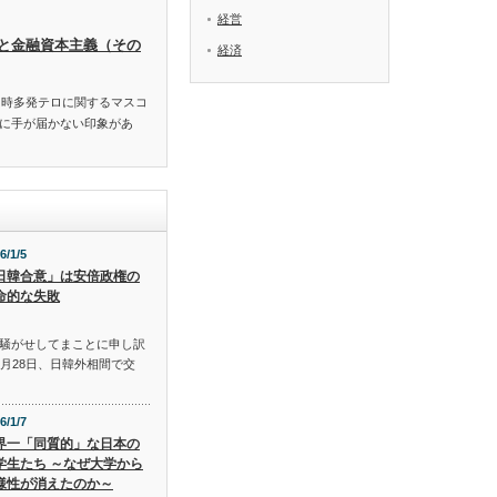
経営
と金融資本主義（その
経済
同時多発テロに関するマスコ
に手が届かない印象があ
6/1/5
日韓合意」は安倍政権の
命的な失敗
騒がせしてまことに申し訳
月28日、日韓外相間で交
6/1/7
界一「同質的」な日本の
学生たち ～なぜ大学から
様性が消えたのか～