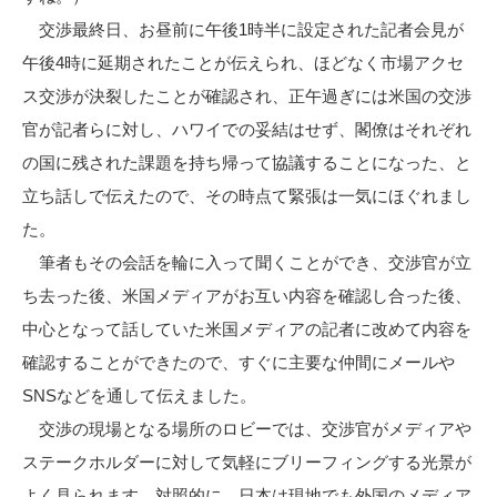
交渉最終日、お昼前に午後1時半に設定された記者会見が
午後4時に延期されたことが伝えられ、ほどなく市場アクセ
ス交渉が決裂したことが確認され、正午過ぎには米国の交渉
官が記者らに対し、ハワイでの妥結はせず、閣僚はそれぞれ
の国に残された課題を持ち帰って協議することになった、と
立ち話しで伝えたので、その時点て緊張は一気にほぐれまし
た。
筆者もその会話を輪に入って聞くことができ、交渉官が立
ち去った後、米国メディアがお互い内容を確認し合った後、
中心となって話していた米国メディアの記者に改めて内容を
確認することができたので、すぐに主要な仲間にメールや
SNSなどを通して伝えました。
交渉の現場となる場所のロビーでは、交渉官がメディアや
ステークホルダーに対して気軽にブリーフィングする光景が
よく見られます。対照的に、日本は現地でも外国のメディア