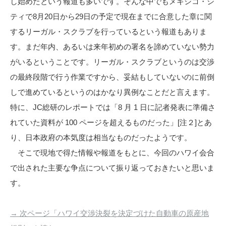
し始めたという報道も多いです。そんな中でもメキシコ・シ
ティで8月20日から29日の予定で現在までに合意した章に関
するリーガル・スクラブを行っているという報道もありま
す。まだ年内、あるいは来年初めの署名を諦めていない勢力
がいるということです。リーガル・スクラブというのは交渉
の最終段階で行う作業ですから、妥結もしていないのに前倒
しで進めているというのはかなり異例なことだと言えます。
特に、JC総研のレポートでは「8 月 1 日に記者発表に準備さ
れていた資料が 100 ページを超えるものだった」[注２]とあ
り、日本政府の本気度は相当なものだったようです。
そこで現地で得た情報や報道をもとに、今回のハワイ会合
で出された主要な争点について振り返っておきたいと思いま
す。
→ 次ページ「ハワイ交渉決裂を決定づけた自動車の原産地