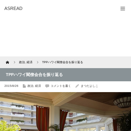
ASREAD
Home
政治
,
経済
TPPハワイ閣僚会合を振り返る
TPPハワイ閣僚会合を振り返る
2015/8/26
政治
,
経済
コメントを書く
まつだよしこ