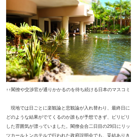
↑↑閣僚や交渉官が通りかかるのを待ち続ける日本のマスコミ
現地では日ごとに楽観論と悲観論が入れ替わり、最終日に
どのような結果がでてくるのか誰もが予想できず、ピリピリ
した雰囲気が漂っていました。閣僚会合二日目の29日にリッ
ツカールトンホテルで行われた政府説明会でも、妥結ありき