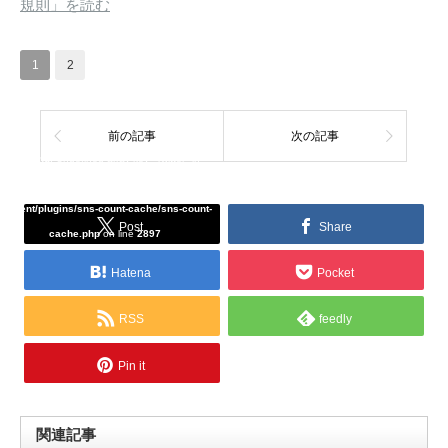
規則」を読む
1
2
前の記事
次の記事
Warning
: Undefined array key "Twitter" in
/home/tcddemo/asread.info/public_html/wp-
content/plugins/sns-count-cache/sns-count-
Post
Share
cache.php
on line
2897
Hatena
Pocket
RSS
feedly
Pin it
関連記事