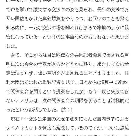
の午後は、交渉が決裂したというのに私たちのすぐそばの席
で声を挙げて談笑する交渉官の姿も見られ、長年の交渉でお
互い国益をかけた真剣勝負をやりつつ、お互いのことを深く
知る内に、一たび交渉の場を離れればまるで家族のように親
密になっている、というのは本当なのかもしれないと思いま
した。
さて、そこから注目は閣僚らの共同記者会見で出される声
明に次の会合の予定が入るかどうかに移り、果たして次の予
定は決まらず、短い声明文が出されるにとどまりました。甘
利大臣はその後の単独記者会見で、日本からは8月中に改め
て閣僚会合を開くという提案をしたが、もう二度と失敗でき
ないアメリカは、次の閣僚会合の期限を切ることは消極的だ
ったというお話しでした。[注１]
現在TPP交渉は米国の大統領選をにらんだ国内事情による
タイムリミットを何度も延長しているのですが、ついに漂流