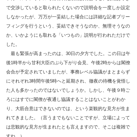
で交渉していると取られたくないので説明会を一度しか設定
しなかったが、万万が一妥結した場合には詳細な記者ブリー
フィングを行うという、妥結できそうなのか、無理そうなの
か、いかようにも取れる「いつもの」説明が行われただけで
した。
最も緊張が高まったのは、30日の夕方でした。この日は午
後1時半から甘利大臣のぶら下がり会見、午後2時からは閣僚
会合が予定されていましたが、事務レベル協議がまとまらず
にそれぞれ3時間午後5時へと延期され、徹夜の待機を覚悟し
た人も多かったのではないでしょうか。しかし、午後９時ご
ろにはすでに閣僚が夜通し協議することはないことがわか
り、大筋合意はできないのでは、という楽観的な見方が生ま
れてきました。（言うまでもないことですが、立場によって
は悲観的な見方が生まれたとも言えますので、そこは複雑で
すね。）