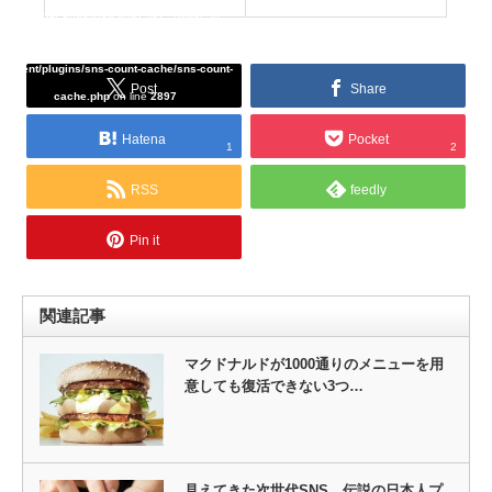
Warning
: Undefined array key "Twitter" in
/home/tcddemo/asread.info/public_html/wp-
content/plugins/sns-count-cache/sns-count-
Post
Share
cache.php
on line
2897
Hatena
Pocket
1
2
RSS
feedly
Pin it
関連記事
マクドナルドが1000通りのメニューを用
意しても復活できない3つ…
見えてきた次世代SNS…伝説の日本人プ