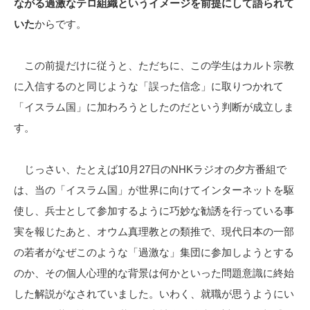
ながる過激なテロ組織というイメージを前提にして語られて
いた
からです。
この前提だけに従うと、ただちに、この学生はカルト宗教
に入信するのと同じような「誤った信念」に取りつかれて
「イスラム国」に加わろうとしたのだという判断が成立しま
す。
じっさい、たとえば10月27日のNHKラジオの夕方番組で
は、当の「イスラム国」が世界に向けてインターネットを駆
使し、兵士として参加するように巧妙な勧誘を行っている事
実を報じたあと、オウム真理教との類推で、現代日本の一部
の若者がなぜこのような「過激な」集団に参加しようとする
のか、その個人心理的な背景は何かといった問題意識に終始
した解説がなされていました。いわく、就職が思うようにい