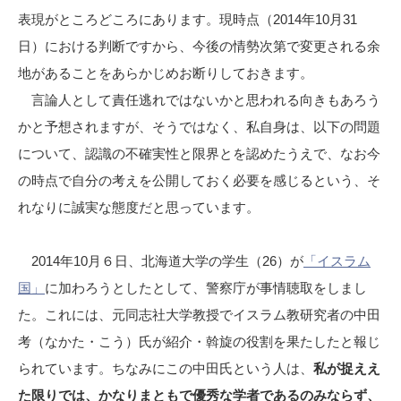
表現がところどころにあります。現時点（2014年10月31
日）における判断ですから、今後の情勢次第で変更される余
地があることをあらかじめお断りしておきます。
言論人として責任逃れではないかと思われる向きもあろう
かと予想されますが、そうではなく、私自身は、以下の問題
について、認識の不確実性と限界とを認めたうえで、なお今
の時点で自分の考えを公開しておく必要を感じるという、そ
れなりに誠実な態度だと思っています。
2014年10月６日、北海道大学の学生（26）が
「イスラム
国」
に加わろうとしたとして、警察庁が事情聴取をしまし
た。これには、元同志社大学教授でイスラム教研究者の中田
考（なかた・こう）氏が紹介・斡旋の役割を果たしたと報じ
られています。ちなみにこの中田氏という人は、
私が捉ええ
た限りでは、かなりまともで優秀な学者であるのみならず、