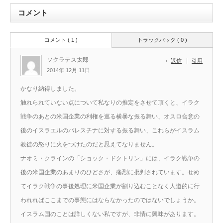
コメント
コメント ( 1 )
トラックバック ( 0 )
ソクラテス太郎
返信
引用
2014年 12月 11日
かなり納得しました。
触れられていない点について私なりの推定をさせて頂くと、イラク
戦争のあとの米国企業の利権を巡る横暴な振る舞い、オスロ合意の
後のイスラエルのパレスチナに対する振る舞い、これらがイスラム
教徒の怒りに火をつけたのだと思えてなりません。
ナオミ・クラインの「ショック・ドクトリン」には、イラク戦争の
後の米国企業のあまりのひどさが、痛烈に批判されています。せめ
てイラク戦争の事後処理に米国企業が割り込むことなく人道的に行
われればここまでの事態にはならなかったのではないでしょうか。
イスラム国のことは詳しくない私ですが、非情に興味があります。