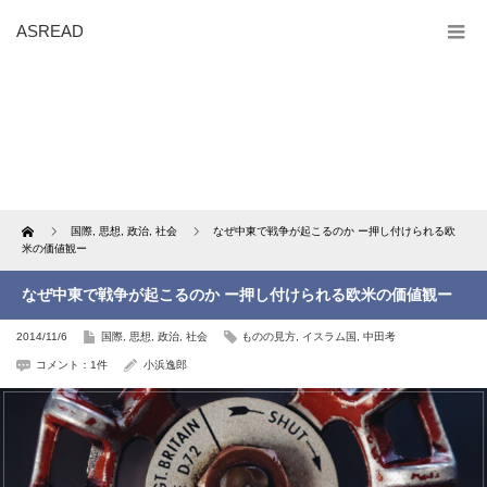
ASREAD
Home
国際
,
思想
,
政治
,
社会
なぜ中東で戦争が起こるのか ー押し付けられる欧
米の価値観ー
なぜ中東で戦争が起こるのか ー押し付けられる欧米の価値観ー
2014/11/6
国際
,
思想
,
政治
,
社会
ものの見方
,
イスラム国
,
中田考
コメント：1件
小浜逸郎