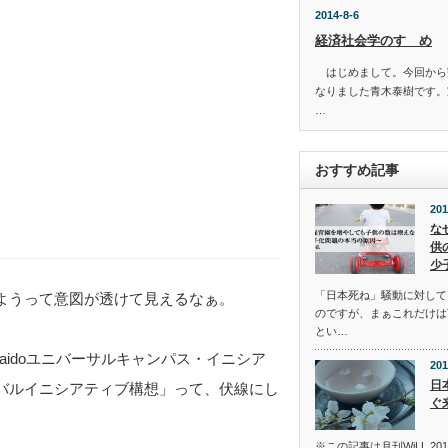
2014-8-6
経済社会学のすゝめ
はじめまして。今回から
なりました青木泰樹です
…
おすすめ記事
201
な
供
少
「日本死ね」騒動に対して
ようって意図が透けて見えるなぁ。
のですが、まぁこれだけは
とい…
aidoユニバーサルキャンパス・イニシア
201
日
バルイニシアティブ構想」って、伏線にし
ぐ
※この記事は月刊WiLL 2