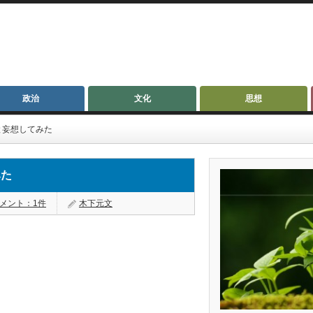
政治
文化
思想
と妄想してみた
みた
メント：1件
木下元文