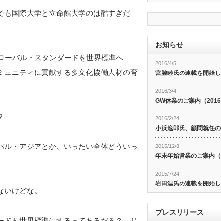
でも国際大学と立命館大学のは酷すぎだ
お知らせ
アのグローバル・スタンダードを世界標準へ
2016/4/5
ミュニティに貢献する多文化協働人材の育
宮脇睦氏の連載を開始し
2016/3/4
GW休業のご案内（201
？
2016/2/24
小浜逸郎氏、顧問就任の
バル・アジアとか、いったい全体どういっ
2015/12/8
年末年始営業のご案内（20
2015/7/24
岩田温氏の連載を開始し
ないけどな。
プレスリリース
ードを世界標準にするってあるだろ？ じ