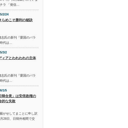
チラ 「発信…
5/2/24
きらめこそ勝利の秘訣
S 佐藤健志氏の新刊『愛国のパラ
時代は…
5/3/2
ディアとわれわれの主体
S 佐藤健志氏の新刊『愛国のパラ
時代は…
6/1/5
日韓合意」は安倍政権の
命的な失敗
騒がせしてまことに申し訳
月28日、日韓外相間で交