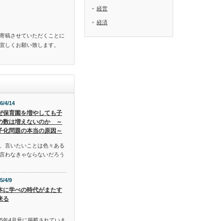
経営
経済
寄稿させていただくことに
。宜しくお願い致します。
6/4/14
ぜ保育園を増やしても子
の数は増えないのか ～
子化問題の本当の原因～
、言いたいことは色々ある
言わなきゃならないだろう
5/4/9
本に学べの時代がまたす
来る
015年4月号に掲載されていま