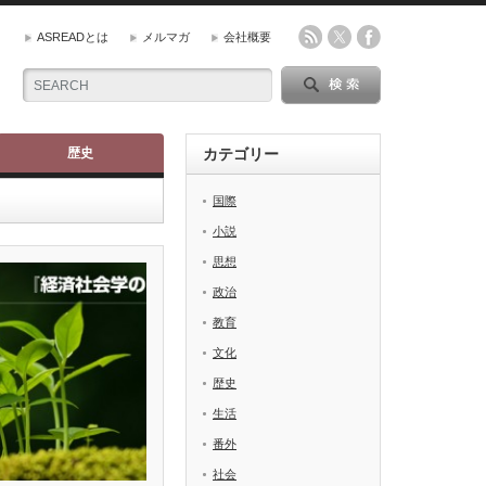
ASREADとは
メルマガ
会社概要
歴史
カテゴリー
国際
小説
思想
政治
教育
文化
歴史
生活
番外
社会