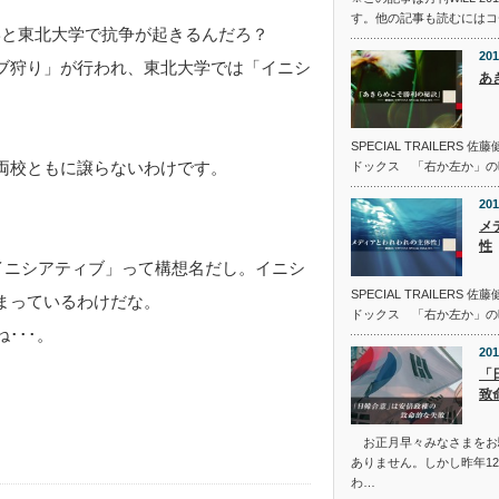
す。他の記事も読むにはコ
道大学と東北大学で抗争が起きるんだろ？
201
ブ狩り」が行われ、東北大学では「イニシ
あ
SPECIAL TRAILER
両校ともに譲らないわけです。
ドックス 「右か左か」の
201
メ
性
イニシアティブ」って構想名だし。イニシ
SPECIAL TRAILER
まっているわけだな。
ドックス 「右か左か」の
･･･。
201
「
致
お正月早々みなさまをお
ありません。しかし昨年12
わ…