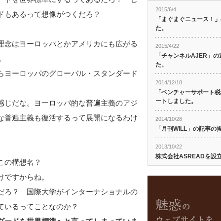
2015/6/4
ドもあるって想像がつくだろ？
「まぐまぐニュース！」
た。
理念はヨーロッパとかアメリカにも広がる
2015/4/22
「チャンネルAJER」
。
た。
らヨーロッパのグローバル・スタンダード
2014/12/18
「ベンチャーサポート税
ートしました。
感じだな。ヨーロッパ的な普遍主義のアジ
な普遍主義も復活するって展開になるわけ
2014/10/28
「月刊WiLL」の記事
2013/10/22
株式会社ASREADを設
この構想名？
けですからね。
だろ？ 国際大学がインターナショナルの
ているってことなのか？