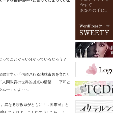
ダードを世界標準へと言ってしまっていま
だってことぐらい分かっているだろう？
督教大学が「信頼される地球市民を育むリ
「人間教育の世界的拠点の構築 ―平和と
ム―」かよ･･･。
･。異なる宗教系がともに「世界市民」と
勘弁してくれよ。こんなの出したら、う