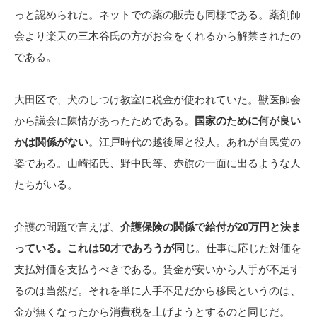
っと認められた。ネットでの薬の販売も同様である。薬剤師
会より楽天の三木谷氏の方がお金をくれるから解禁されたの
である。
大田区で、犬のしつけ教室に税金が使われていた。獣医師会
から議会に陳情があったためである。
国家のために何が良い
かは関係がない
。江戸時代の越後屋と役人。あれが自民党の
姿である。山崎拓氏、野中氏等、赤旗の一面に出るような人
たちがいる。
介護の問題で言えば、
介護保険の関係で給付が20万円と決ま
っている。これは50才であろうが同じ
。仕事に応じた対価を
支払対価を支払うべきである。賃金が安いから人手が不足す
るのは当然だ。それを単に人手不足だから移民というのは、
金が無くなったから消費税を上げようとするのと同じだ。