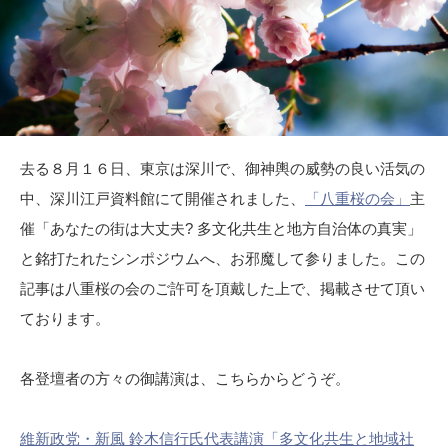
去る８月１６日、東京は深川で、御神輿の威勢の良い活気の
中、深川江戸資料館にて開催されました、
「八重桜の会」
主
催「あなたの街は大丈夫? 多文化共生と地方自治体の真実」
と銘打たれたシンポジウムへ、お邪魔して参りました。この
記事は八重桜の会のご許可を頂戴した上で、掲載させて頂い
ております。
各登壇者の方々の御講演は、こちらからどうぞ。
維新政党・新風 鈴木信行氏代表講演「多文化共生と地域社