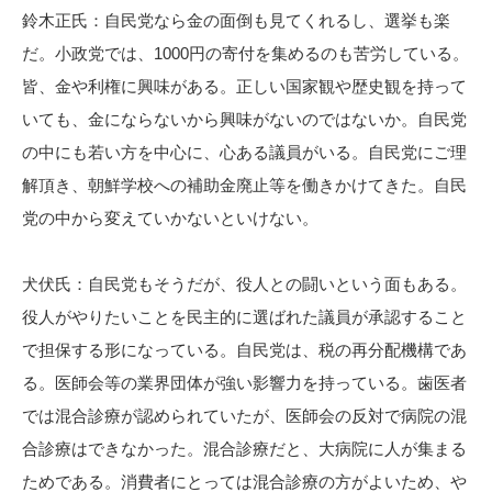
鈴木正氏：自民党なら金の面倒も見てくれるし、選挙も楽
だ。小政党では、1000円の寄付を集めるのも苦労している。
皆、金や利権に興味がある。正しい国家観や歴史観を持って
いても、金にならないから興味がないのではないか。自民党
の中にも若い方を中心に、心ある議員がいる。自民党にご理
解頂き、朝鮮学校への補助金廃止等を働きかけてきた。自民
党の中から変えていかないといけない。
犬伏氏：自民党もそうだが、役人との闘いという面もある。
役人がやりたいことを民主的に選ばれた議員が承認すること
で担保する形になっている。自民党は、税の再分配機構であ
る。医師会等の業界団体が強い影響力を持っている。歯医者
では混合診療が認められていたが、医師会の反対で病院の混
合診療はできなかった。混合診療だと、大病院に人が集まる
ためである。消費者にとっては混合診療の方がよいため、や