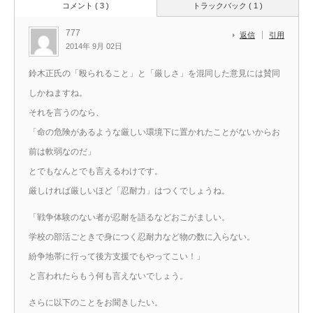
コメント ( 3 )
トラックバック ( 1 )
777
返信
引用
2014年 9月 02日
鈴木正氏の「殴られること」と「厳しさ」を混同した意見には賛同
しかねますね。
それを言うのなら、
「命の危険があるような厳しい環境下に置かれたことがないからお
前は軟弱なのだ」
とでもなんとでも言えるわけです。
厳しければ厳しいほど「忍耐力」はつくでしょうね。
「戦争体験のない者が忍耐を語るなどおこがましい。
学校の部活ごときで身につく忍耐力など物の数に入らない。
紛争地帯に行って後方支援でもやってこい！」
と言われたらもう何も言えないでしょう。
さらに以下のことをお聞きしたい。