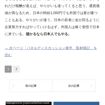
れだけ報酬が違えば、やりがいも違ってくると思う。通貨価
値が異なるため、日本の時給1,000円でも外国では家が建つ
こともある。やりがいが違う。日本の若者に金が回るように
企業努力すればやっていけるはず。外国人は稼ぐ覚悟で日本
に来ている。
儲かるなら日本人でもやる。
→ 次ページ「パネルディスカッション後半、取材後記」を
読む
1
2
前の記事
次の記事
Warning
: Undefined array key "Twitter" in
/home/tcddemo/asread.info/public_html/wp-
content/plugins/sns-count-cache/sns-count-