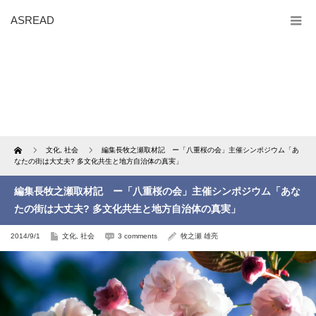
ASREAD
Home
文化
,
社会
編集長牧之瀬取材記 ー「八重桜の会」主催シンポジウム「あ
なたの街は大丈夫? 多文化共生と地方自治体の真実」
編集長牧之瀬取材記 ー「八重桜の会」主催シンポジウム「あな
たの街は大丈夫? 多文化共生と地方自治体の真実」
2014/9/1
文化
,
社会
3 comments
牧之瀬 雄亮