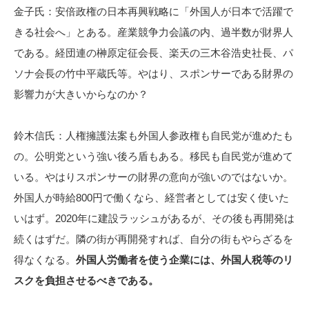
金子氏：安倍政権の日本再興戦略に「外国人が日本で活躍で
きる社会へ」とある。産業競争力会議の内、過半数が財界人
である。経団連の榊原定征会長、楽天の三木谷浩史社長、パ
ソナ会長の竹中平蔵氏等。やはり、スポンサーである財界の
影響力が大きいからなのか？
鈴木信氏：人権擁護法案も外国人参政権も自民党が進めたも
の。公明党という強い後ろ盾もある。移民も自民党が進めて
いる。やはりスポンサーの財界の意向が強いのではないか。
外国人が時給800円で働くなら、経営者としては安く使いた
いはず。2020年に建設ラッシュがあるが、その後も再開発は
続くはずだ。隣の街が再開発すれば、自分の街もやらざるを
得なくなる。
外国人労働者を使う企業には、外国人税等のリ
スクを負担させるべきである。