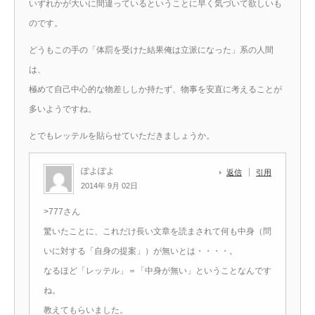
いずれかが大いに間違っているということに早く気づいて欲しいも
のです。
どうもこの手の「体罰を受けた結果俺は立派になった」系の人間
は、
極めて自己中心的な物差ししか持たず、物事を安直に考えることが
多いようですね。
とでもレッテルを貼らせていただきましょうか。
ぽよぽよ
返信
引用
2014年 9月 02日
>777さん
驚いたことに、これだけ長い文章を読まされて何も中身（問
いに対する「自身の提案」）が無いとは・・・・。
なるほど「レッテル」＝「中身が無い」ということなんです
ね。
教えてもらいました。