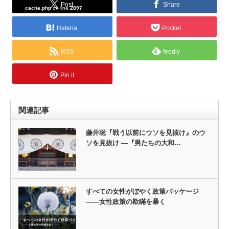
Post
Share
cache.php
on line
2897
Hatena
Pocket
RSS
feedly
Pin it
関連記事
藤井聡『戦う以前にウソを見抜け』のウ
ソを見抜け ―『男たちの大和…
すべての女性がぼやく政策パッケージ
――女性政策の欺瞞を暴く