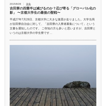
2015/8/28
文化
吉田寮の四畳半は滅びるのか？忍び寄る「グローバル化の
影」 〜京都大学生の最後の聖戦〜
平成27年7月28日、京都大学に大きな激震が走りました。大学当局
が吉田寮自治会に対して、「吉田寮の入寮者募集について」という
文書を通知したのです。 ご存知の方も多いと思いますが、吉田寮と
いうのは京都大学の学生寮です…