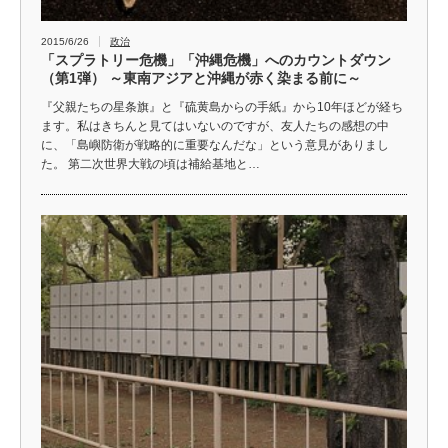
2015/6/26
政治
「スプラトリー危機」「沖縄危機」へのカウントダウン
（第1弾） ～東南アジアと沖縄が赤く染まる前に～
『父親たちの星条旗』と『硫黄島からの手紙』から10年ほどが経ち
ます。私はきちんと見てはいないのですが、友人たちの感想の中
に、「島嶼防衛が戦略的に重要なんだな」という意見がありまし
た。 第二次世界大戦の頃は補給基地と…