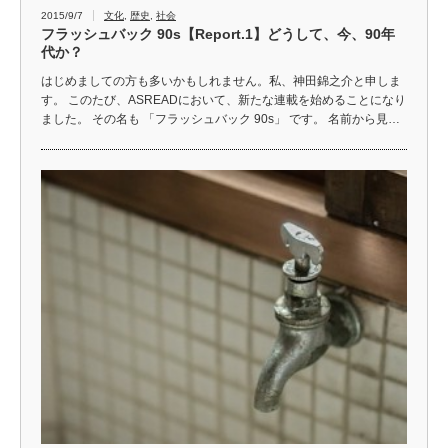
2015/9/7
文化
,
歴史
,
社会
フラッシュバック 90s【Report.1】どうして、今、90年
代か？
はじめましての方も多いかもしれません。私、神田錦之介と申しま
す。 このたび、ASREADにおいて、新たな連載を始めることになり
ました。 その名も 「フラッシュバック 90s」 です。 名前から見…