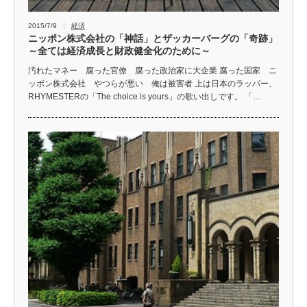
2015/7/9
経済
ニッポン株式会社の「神話」とザッカーバーグの「奇跡」
～全ては経済成長と財政健全化のために～
汚れたマネー 腐った官僚 腐った政治家に大企業 腐った国家 ニ
ッポン株式会社 やつらが悪い 俺は被害者 上は日本のラッパー、
RHYMESTERの「The choice is yours」の歌い出しです。 「…