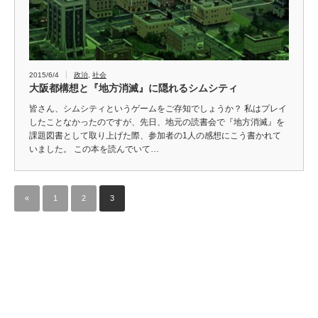
2015/6/4
政治
,
社会
大阪都構想と『地方消滅』に隠れるシムシティ
皆さん、シムシティというゲームをご存知でしょうか？ 私はプレイ
したことなかったのですが、先日、地元の読書会で『地方消滅』を
課題図書として取り上げた際、参加者の1人の感想にこう書かれて
いました。 この本を読んでいて…
«
1
2
3