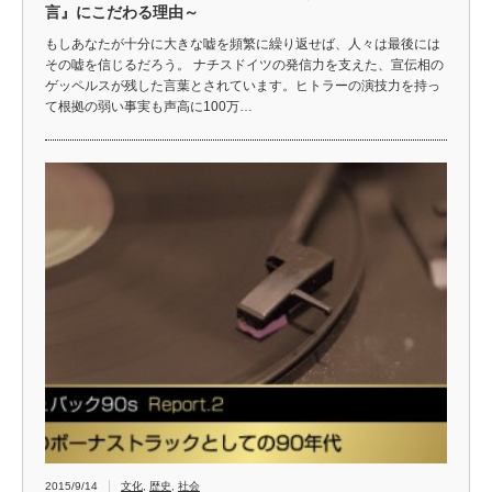
言』にこだわる理由～
もしあなたが十分に大きな嘘を頻繁に繰り返せば、人々は最後には
その嘘を信じるだろう。 ナチスドイツの発信力を支えた、宣伝相の
ゲッペルスが残した言葉とされています。ヒトラーの演技力を持っ
て根拠の弱い事実も声高に100万…
2015/9/14
文化
,
歴史
,
社会