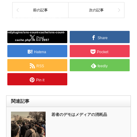
前の記事
次の記事
Warning
: Undefined array key "Twitter" in
/home/tcddemo/asread.info/public_html/wp-
content/plugins/sns-count-cache/sns-count-
Post
Share
cache.php
on line
2897
Hatena
Pocket
RSS
feedly
Pin it
関連記事
若者のデモはメディアの消耗品