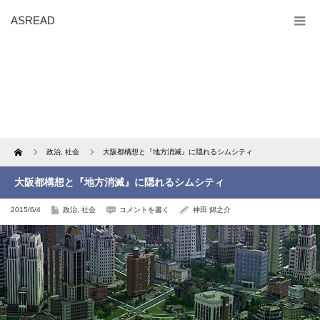
ASREAD
Home
政治
,
社会
大阪都構想と『地方消滅』に隠れるシムシティ
大阪都構想と『地方消滅』に隠れるシムシティ
2015/6/4
政治
,
社会
コメントを書く
神田 錦之介