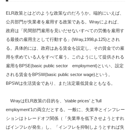
ELR政策とはどのような政策なのだろうか。端的にいえば、
公共部門が失業者を雇用する政策である。Wrayによれば、
政府は「民間部門雇用を見いだせないすべての労働を雇用す
る最後の雇用主として行動する」(Wray,1998,p.125)とされ
る。具体的には、政府はある賃金を設定し、その賃金での雇
用を求めている人をすべて雇う。このようにして提供される
雇用をBPSE(basic public sector employment)といい、設定
される賃金をBPSW(basic public sector wage)という。
BPSWは生活賃金であり、また法定最低賃金ともなる。
WrayはELR政策の目的を、’stable prices’ と’full
employment’1の両立だとする。一般に、失業率とインフレー
ションはトレードオフ関係（「失業率を低下させようとすれ
ばインフレが発生」し、「インフレを抑制しようとすれば失