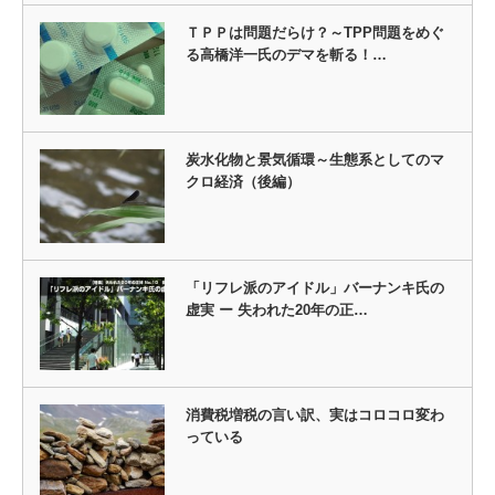
ＴＰＰは問題だらけ？～TPP問題をめぐ
る高橋洋一氏のデマを斬る！…
炭水化物と景気循環～生態系としてのマ
クロ経済（後編）
「リフレ派のアイドル」バーナンキ氏の
虚実 ー 失われた20年の正…
消費税増税の言い訳、実はコロコロ変わ
っている