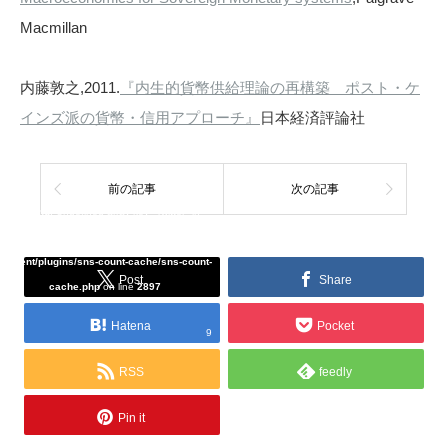
Macmillan
内藤敦之,2011.
『内生的貨幣供給理論の再構築 ポスト・ケ
インズ派の貨幣・信用アプローチ』
日本経済評論社
前の記事
次の記事
Warning
: Undefined array key "Twitter" in
/home/tcddemo/asread.info/public_html/wp-
content/plugins/sns-count-cache/sns-count-
Post
Share
cache.php
on line
2897
Hatena
Pocket
9
RSS
feedly
Pin it