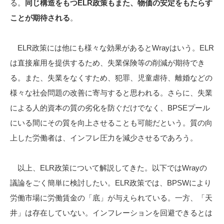
る。
同じ構造をもつELR政策もまた、物価の安定をもたらす
ことが期待される
。
ELR政策には他にも様々な効果があるとWrayはいう。ELR
は直接雇用を提供するため、失業保険等の削減が期待でき
る。また、失業をなくすため、犯罪、児童虐待、離婚などの
様々な社会問題の改善に寄与すると思われる。さらに、失業
による人的資本の質の劣化を防ぐだけでなく、BPSEプール
にいる間にその質を向上させることも可能だという。質の向
上した労働者は、インフレ圧力を減少させるであろう。
以上、ELR政策について解説してきた。以下ではWrayの
議論をごく簡単に検討したい。ELR政策では、BPSWにより
労働市場に労働賃金の「底」が与えられている。一方、「天
井」は存在していない。インフレーションを回避できるとは