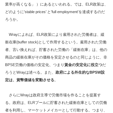
業率が高くなる」 ）にあるといわれる。では、ELR政策は、
どのように’stable prices’ と’full employment’を達成するのだ
ろうか。
Wrayによれば、ELR政策により雇用された労働者は、緩
衝在庫(buffer stock)として作用するという。雇用された労働
者、言い換えれば、貯蓄された労働の「緩衝在庫」は、他の
商品の緩衝在庫がその価格を安定させるのと同じように、非
BPSE労働の価格の安定化、つまり
賃金の安定化に役立つ
だ
ろうとWrayは述べる。また、
政府による外生的なBPSW設
定は、貨幣価値を変動させる
。
さらにWrayは政府主導で労働市場を作ることを提案す
る。政府は、ELRプールに貯蓄された緩衝在庫としての労働
者を利用し、マーケットメイカーとして行動する。つまり、