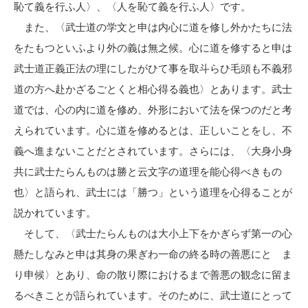
恥て義を行ふ人〉、〈人を恥て義を行ふ人〉です。
また、〈武士道の学文と申は内心に道を修し外かたちに法
をたもつといふより外の義は無之候。心に道を修すると申は
武士道正義正法の理にしたがひて事を取斗らひ毛頭も不義邪
道の方へ赴かざるごとくと相心得る義也〉とあります。武士
道では、心の内に道を修め、外形において法を保つのだと考
えられています。心に道を修めるとは、正しいことをし、不
義へ進まないことだとされています。さらには、〈大身小身
共に武士たらんものは勝と云文字の道理を能心得べきもの
也〉と語られ、武士には「勝つ」という道理を心得ることが
説かれています。
そして、〈武士たらんものは大小上下をかぎらず第一の心
懸たしなみと申は其身の果ぎわ一命の終る時の善悪にとゞま
り申候〉とあり、命の散り際におけるまで善悪の観念に留ま
るべきことが語られています。そのために、武士道にとって