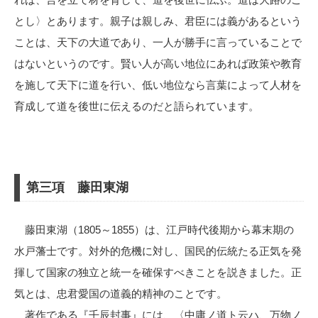
とし〉とあります。親子は親しみ、君臣には義があるという
ことは、天下の大道であり、一人が勝手に言っていることで
はないというのです。賢い人が高い地位にあれば政策や教育
を施して天下に道を行い、低い地位なら言葉によって人材を
育成して道を後世に伝えるのだと語られています。
第三項 藤田東湖
藤田東湖（1805～1855）は、江戸時代後期から幕末期の
水戸藩士です。対外的危機に対し、国民的伝統たる正気を発
揮して国家の独立と統一を確保すべきことを説きました。正
気とは、忠君愛国の道義的精神のことです。
著作である『壬辰封事』には、〈中庸ノ道ト云ハ、万物ノ