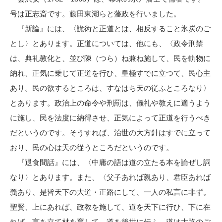
号は正志斎です。藤田東湖らと藩政を行いました。
『新論』には、〈詭術と正道とは、相反すること氷炭のご
とし〉とあります。正道については、他にも、〈政令刑禁
は、典礼教化と、並び陳（つら）ね兼ね施して、民を軌物に
納れ、正気に乗じて正道を行ひ、皇極すでに立つて、民心主
あり。民の欲するところは、すなはち天の従ふところなり〉
とあります。政治上の命令や刑罰は、儀礼や教えに適うよう
に施し、民を法度に納得させ、正気によって正道を行うべき
だというのです。そうすれば、治世の大方針はすでに立って
おり、民の心は天の従うところだというのです。
『退食間話』には、〈中庸の語は道の立たる本を論ぜし詞
なり〉とあります。また、〈父子あれば親あり、君臣あれば
義あり、是皆天下の大道・正路にして、一人の私言に非ず。
聖賢、上にあれば、政教を施して、道を天下に行ひ、下に在
れば、言を立て材を育して、道を後世に伝ふ。道は大路のご