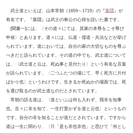
武士道といえば、山本常朝（1659～1719）の『
葉隠
』が
有名です。『葉隠』は武士の奉公の心得を説いた書です。
[聞書一]には、〈その道々にては、其家の本尊をこそ尊び
申候〉とあります。道々には、仏道・儒道・兵法などが挙げ
られています。道においては、自分の家の大切なものを尊ぶ
べきだと語られています。その道の中でも、武士道について
は、〈武士道と云は、死ぬ事と見付たり〉という有名な言葉
が語られています。〈二つふたつの場にて、早く死方に片付
ばかり也〉というわけです。生きるか死ぬかの場面では、死
を選び取るのが武士道なのだとされています。
常朝の語る道は、〈道といふは何も入れず、我非を知事
也。念々に非を知て、一生打置かずを道と云也〉というもの
です。自分の非を知ることが道だとされています。ですから
道は一生に関わり、〈只「是も非也非也」と思ひて「何とし