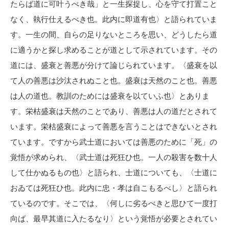
たらば道に可叶うべき哉」と一生探捉し、心を守て打置こと
なく、執行仕えるべき也。此内に即道有也〉と語られていま
す。一生の間、自らの足りないところを思い、どうしたら道
に適うかと探し求めることが道として示されています。その
道には、盛衰と善悪が分けて論じられています。〈盛衰を以
て人の善悪は沙汰されぬこと也。盛衰は天然のこと也。善悪
は人の道也。教訓のためには盛衰を以ていふ也〉とありま
す。栄枯盛衰は天然のことであり、善悪は人の道だとされて
います。栄枯盛衰によって善悪を言うことはできないとされ
ています。ですから武士道においては善悪のために「死」の
覚悟が求められ、〈武士道は死狂ひ也。一人の殺害を数十人
して仕かぬるもの也〉と語られ、士道についても、〈士道に
おゐては死狂ひ也。此内に忠・孝は自こもるべし〉と語られ
ているのです。そこでは、〈何しに劣るべきと思ひて一度打
向ば、最早其道に入たるなり〉という覚悟が必要とされてい