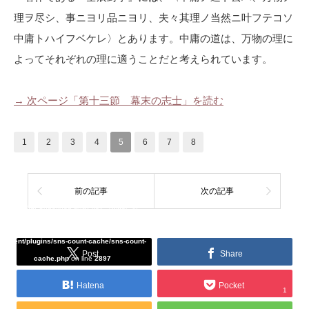
理ヲ尽シ、事ニヨリ品ニヨリ、夫々其理ノ当然ニ叶フテコソ
中庸トハイフベケレ〉とあります。中庸の道は、万物の理に
よってそれぞれの理に適うことだと考えられています。
→ 次ページ「第十三節 幕末の志士」を読む
1
2
3
4
5
6
7
8
前の記事
次の記事
Warning
: Undefined array key "Twitter" in
/home/tcddemo/asread.info/public_html/wp-
content/plugins/sns-count-cache/sns-count-
Post
Share
cache.php
on line
2897
Hatena
Pocket
1