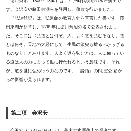
徳川斉昭（1800～1860）は、江戸時代後期の水戸藩主で
す。会沢安や藤田東湖らを登用し、藩政を行いました。
『弘道館記』は、弘道館の教育方針を宣言した書です。藤
田東湖が起草し、1838 年に徳川斉昭の名で公表されまし
た。そこには〈弘道とは何ぞ。人、よく道を弘むるなり。道
とは何ぞ。天地の大経にして、生民の須臾も離るべからざる
ものなり〉とあります。人よく道を弘むとは、人に備ってい
る道は人の力によって世に行われるという意味です。それ
が、道を世に弘め行う力なのです。『論語』の[衛霊公]篇か
らの影響が見られます。
第二項 会沢安
会沢安（1782～1863）は、幕末の水戸藩士で儒者です。