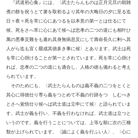
『武道初心集』には、〈武士たらんものは正月元旦の朝雑
煮の餅を祝うとて箸を取初るより其年の大晦日の夕に至る迄
日々夜々死を常に心にあつるを以本意の第一とは仕るにて
候。死をさへ常に心にあて候へば忠孝の二つの道にも相叶ひ
萬の悪事災難をも遁れ其身無病息災にして壽命長久に剰へ其
人がら迄も宜く罷成其徳多き事に候〉とあります。武士は死
を常に心掛けることが第一とされています。死を常に心掛け
れば、忠孝の二つの道にも適合し、人格の徳も備わると考え
られています。
そのためにも、〈武士たらんものは義不義の二つをとくと
其心に得徳仕り専ら義をつとめて不義の行跡をつゝしむべき
とさへ覚悟仕り候へば武士道は立申にて候〉と語られていま
す。武士が義を行い、不義を行わなければ、武士道は立つと
いうのです。義を行うことについては、上等な順に次の三種
類が上げられています。〈誠によく義を行ふい人〉、〈心に