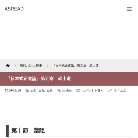
ASREAD
Home
思想
,
文化
,
歴史
『日本式正道論』第五章 武士道
『日本式正道論』第五章 武士道
2016/11/16
思想
,
文化
,
歴史
seidou
コメントを書く
木下元文
第十節 葉隠