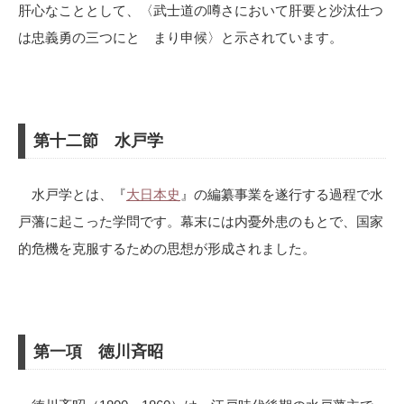
肝心なこととして、〈武士道の噂さにおいて肝要と沙汰仕つ
は忠義勇の三つにとゞまり申候〉と示されています。
第十二節 水戸学
水戸学とは、『
大日本史
』の編纂事業を遂行する過程で水
戸藩に起こった学問です。幕末には内憂外患のもとで、国家
的危機を克服するための思想が形成されました。
第一項 徳川斉昭