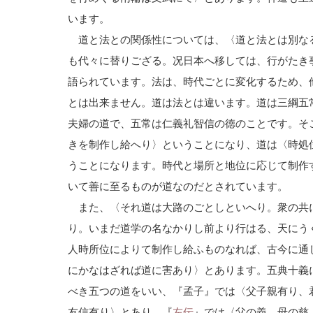
います。
道と法との関係性については、〈道と法とは別な
も代々に替りござる。况日本へ移しては、行がたき
語られています。法は、時代ごとに変化するため、
とは出来ません。道は法とは違います。道は三綱五
夫婦の道で、五常は仁義礼智信の徳のことです。そ
きを制作し給へり〉ということになり、道は〈時処
うことになります。時代と場所と地位に応じて制作
いて善に至るものが道なのだとされています。
また、〈それ道は大路のごとしといへり。衆の共
り。いまだ道学の名なかりし前より行はる、天にう
人時所位によりて制作し給ふものなれば、古今に通
にかなはざれば道に害あり〉とあります。五典十義
べき五つの道をいい、『孟子』では〈父子親有り、
友信有り〉とあり、『
左伝
』では〈父の義、母の慈