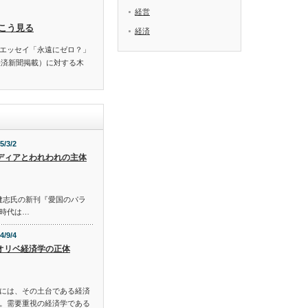
経営
こう見る
経済
エッセイ「永遠にゼロ？」
経済新聞掲載）に対する木
5/3/2
ディアとわれわれの主体
S 佐藤健志氏の新刊『愛国のパラ
時代は…
4/9/4
オリベ経済学の正体
には、その土台である経済
。需要重視の経済学である