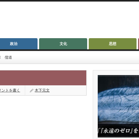
政治
文化
思想
章 儒道
メントを書く
木下元文