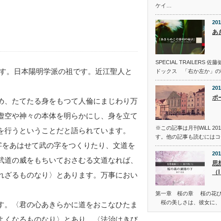
ケイ…
201
あ
SPECIAL TRAILER
者です。日本陽明学派の祖です。近江聖人と
ドックス 「右か左か」の
201
ポ
め、たてたる身をもつて人倫にまじわり万
虚空や神々の本体を明らかにし、身を立て
※この記事は月刊WiLL 2
を行うということだと語られています。
す。他の記事も読むにはコ
字をあはせて武の字をつくりたり、文道を
201
武道の威をもちいておさむる文道なれば、
思
（
れざるものなり〉とあります。万事におい
第一章 桜の章 桜の花
桜の美しさは、彼女に、
す。〈君の心あきらかに道をおこなひたま
よくなるものなり〉とあり、〈法治はきび