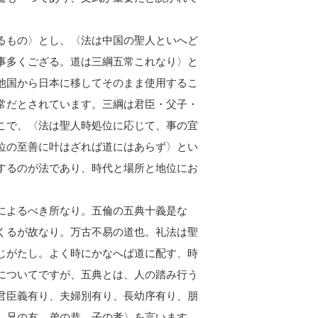
るもの〉とし、〈法は中国の聖人といへど
事多くござる。道は三綱五常これなり〉と
他国から日本に移してそのまま使用するこ
常だとされています。三綱は君臣・父子・
こで、〈法は聖人時処位に応じて、事の宜
位の至善に叶はざれば道にはあらず〉とい
するのが法であり、時代と場所と地位にお
によるべき所なり。五倫の五典十義是な
くるが故なり。万古不易の道也。礼法は聖
じがたし。よく時にかなへば道に配す、時
についてですが、五典とは、人の踏み行う
君臣義有り、夫婦別有り、長幼序有り、朋
、兄の友、弟の恭、子の孝〉を言います。