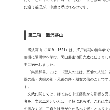
に適う義理が、中庸と呼ばれるのです。
第二項 熊沢蕃山
熊沢蕃山（1619～1691）は、江戸前期の儒学
藤樹に陽明学を学び、岡山藩主池田光政に仕えまし
中に病死しました。
『集義和書』には、〈聖人の道は、五倫の人道〉
臣の義・夫婦の別・兄弟の序・朋友の信のことです
す。
文武に関しては、師である中江藤樹から影響を受
者を、文武二道といふは、至極にあらず。これは文
の徳なくば、二道とは申がたかるべく候〉とありま