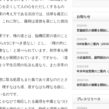
心を正くして人の心をただしくするもの
家の考え方である法治では、法律を厳正に
お知らせ
。これに対し、藤樹は道徳を基にした徳治
2016/4/5
宮脇睦氏の連載を開始し
要です。権の道とは、臨機応変の道のこと
2016/3/4
らか)にすべき道なし〉とし、〈権の外に
GW休業のご案内（201
権なし〉と述べられています。初学者も権
2016/2/24
考えが展開されています。ですから、〈道
小浜逸郎氏、顧問就任の
より平生日用の礼法も道なり。また非常の
2015/12/8
年末年始営業のご案内（20
態に取る処置もまた義であり道なのだとさ
2015/7/24
岩田温氏の連載を開始し
、権すなはち道、道すなはち権なる故に、
いるのです。
プレスリリース
くかなひて相応したる義理を中庸となづけ
場所と地位のことです。時代と場所と地位
2015/6/4