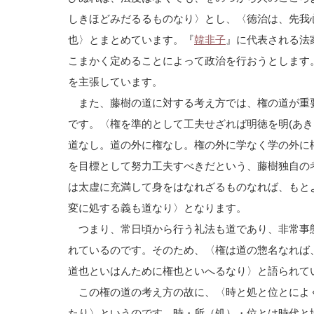
しきほどみだるるものなり〉とし、〈徳治は、先我
也〉とまとめています。『
韓非子
』に代表される法
こまかく定めることによって政治を行おうとします
を主張しています。
また、藤樹の道に対する考え方では、権の道が重
です。〈権を準的として工夫せざれば明徳を明(あき
道なし。道の外に権なし。権の外に学なく学の外に
を目標として努力工夫すべきだという、藤樹独自の
は太虚に充満して身をはなれざるものなれば、もと
変に処する義も道なり〉となります。
つまり、常日頃から行う礼法も道であり、非常事
れているのです。そのため、〈権は道の惣名なれば
道也といはんために権也といへるなり〉と語られて
この権の道の考え方の故に、〈時と処と位とによ
たり〉というのです。時・所（処）・位とは時代と