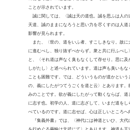
ことが示されています。
誠に関しては、〈誠は天の道也。誠を思ふは人の
天道、誠のままになろうと思い力を尽くすのは人道
影響が見られます。
また、〈世の、道をいふ者、すこしきなり。故に
に進むべし、独り抜ずべからず。衆と共に行ふべし
と、〈それ道は声なく臭もなくして存せり。思に及
しがたし〉と述べられています。道は声も臭いもな
ことも困難です。では、どういうものが道かという
の、義にしたがつてうごくを道と云〉とあります。
みのことです。欲が義にしたがって動くならば、道
に志す也。初学の人、道に志ざして、いまだ道をし
べているのです。道に志せば、心は正しいところへ
『集義外書』では、〈神代には神道といひ、大代
を行めぐる兩輪は文武にて〉とあります。神道も王