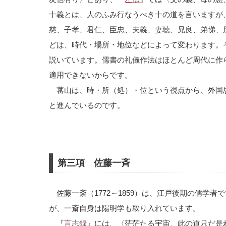
十義とは、人のふみ行なうべき十の道を言いますが
慈、子孝、君仁、臣忠、夫義、妻聴、兄良、弟悌、
どは、時代・場所・地位などによって変わります。
説いています。儒書の礼儀作法はほとんど周代に作
適用できないからです。
蕃山は、時・所（処）・位という視点から、外国
と進んでいるのです。
第三項 佐藤一斉
佐藤一斎（1772～1859）は、江戸後期の儒学
が、一斎自身は陽明学も取り入れています。
『
言志録
』には、〈茫茫たる宇宙、此の道只だ是