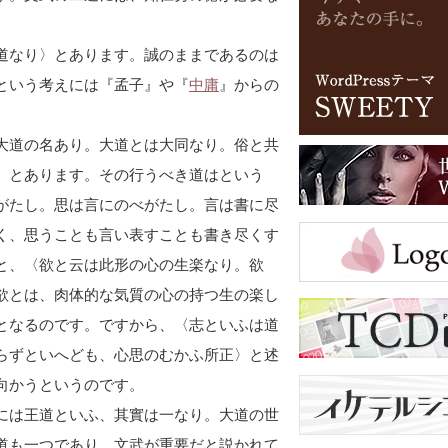
道なり〉とあります。誠のままであるのは
という考えには『孟子』や『
中庸
』からの
大道の名あり。大道とは大同なり。俗と共
〉とあります。その行うべき道はという
がたし。思は言にのべがたし。言は書に尽
く、思うことも言い表すことも書き尽くす
と、〈欲と云は此形の心の生楽なり。欲
欲とは、肉体的な気質の心の持つ生の楽し
となるのです。ですから、〈志といふは道
らずといへども、心思のむかふ所正〉と述
向かうというのです。
には王道といふ、其實は一なり。大道の世
道も一つであり、文武が重要だと説かれて