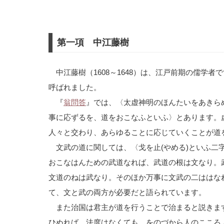
第一項 中江藤樹
中江藤樹（1608～1648）は、江戸前期の儒学
呼ばれました。
『
翁問答
』では、〈太虚神明のほんたいをあきら
事に応ずるを、道をおこなふといふ〉とあります。
人々と交わり、あらゆることに応じていくことが道
文武の道に関しては、〈戈を止(やめる)といふ二
おこなはんための武道なれば、武道の根は文なり。
文道のねは武なり。そのほか万事に文武の二ははな
て、文と武の両方が必要だと語られています。
また治国は君主が道を行うことで治まると説きま
ひぬれば、法度はなくても、をのづから人のこころ