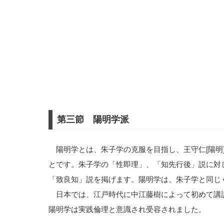
第三節 陽明学派
陽明学とは、朱子学の克服を目指し、王守仁[陽明]（
とです。朱子学の「性即理」、「知先行後」説に対
「致良知」説を掲げます。陽明学は、朱子学と同じ
日本では、江戸時代に中江藤樹によって初めて講
陽明学は実践倫理と意識され受容されました。