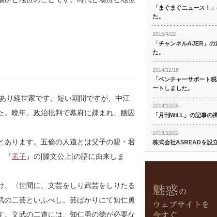
「まぐまぐニュース！」
た。
2015/4/22
「チャンネルAJER」
た。
2014/12/18
「ベンチャーサポート税
ートしました。
者であり経世家です。短い期間ですが、中江
2014/10/28
た。晩年、政治批判で幕府に疎まれ、幽囚
「月刊WiLL」の記事
2013/10/22
とあります。五倫の人道とは父子の親・君
株式会社ASREADを設
。『
孟子
』の[滕文公上]の語に由来しま
け、〈世間に、文芸をしり武芸をしりたる
武の二芸といふべし。芸ばかりにて知仁勇
す。文武の二道には、知仁勇の徳が必要な