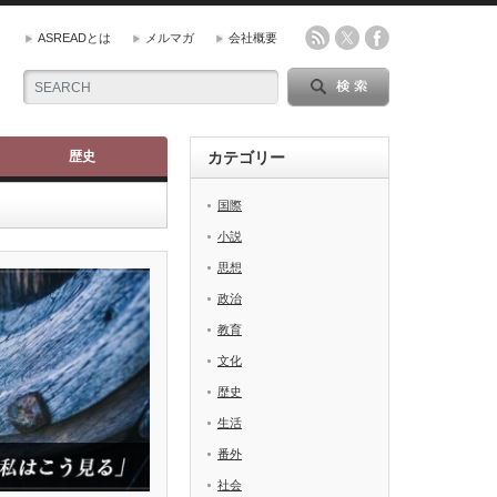
ASREADとは
メルマガ
会社概要
歴史
カテゴリー
国際
小説
思想
政治
教育
文化
歴史
生活
番外
社会