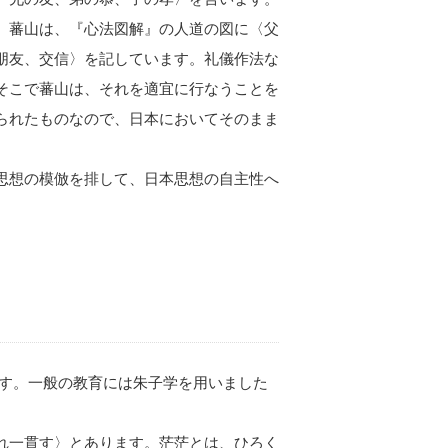
、蕃山は、『心法図解』の人道の図に〈父
朋友、交信〉を記しています。礼儀作法な
そこで蕃山は、それを適宜に行なうことを
られたものなので、日本においてそのまま
思想の模倣を排して、日本思想の自主性へ
者です。一般の教育には朱子学を用いました
れ一貫す〉とあります。茫茫とは、ひろく