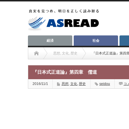
経済
社会
思想
,
文化
,
歴史
『日本式正道論』第四
『日本式正道論』第四章 儒道
2016/11/1
思想
,
文化
,
歴史
seidou
コ