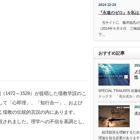
2014-12-24
『永遠のゼロ』を私は
当サイトに、藤井聡氏の
（2014年９月９日 三橋
下…
おすすめ記事
201
メ
性
SPECIAL TRAILER
1472～1528）が提唱した儒教学説のこ
ドックス 「右か左か」の
して「心即理」、「知行合一」、および
201
く儒教の伝統的言説の内にあります。
ネ
説されました。理学への不信を基調とし、
経済政策を理解するため
理論を知る必要があります