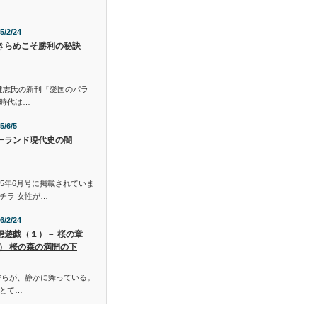
5/2/24
きらめこそ勝利の秘訣
S 佐藤健志氏の新刊『愛国のパラ
時代は…
5/6/5
ーランド現代史の闇
015年6月号に掲載されていま
チラ 女性が…
6/2/24
想遊戯（１）－ 桜の章
Ⅰ） 桜の森の満開の下
びらが、静かに舞っている。
とて…