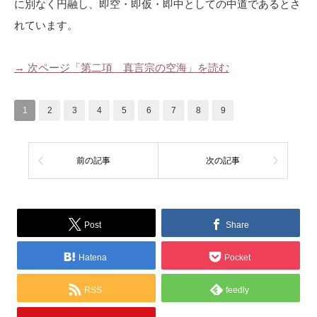
に別なく円融し、即空・即仮・即中としての中道であるとさ
れています。
→ 次ページ「第二項 真言宗の空海」を読む
1
2
3
4
5
6
7
8
9
前の記事
次の記事
Post
Share
Hatena
Pocket
RSS
feedly