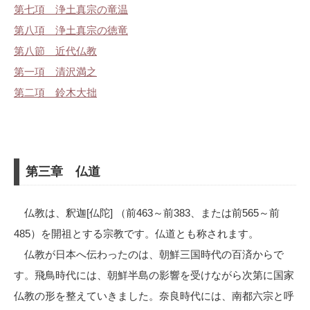
第七項 浄土真宗の竜温
第八項 浄土真宗の徳竜
第八節 近代仏教
第一項 清沢満之
第二項 鈴木大拙
第三章 仏道
仏教は、釈迦[仏陀] （前463～前383、または前565～前
485）を開祖とする宗教です。仏道とも称されます。
仏教が日本へ伝わったのは、朝鮮三国時代の百済からで
す。飛鳥時代には、朝鮮半島の影響を受けながら次第に国家
仏教の形を整えていきました。奈良時代には、南都六宗と呼