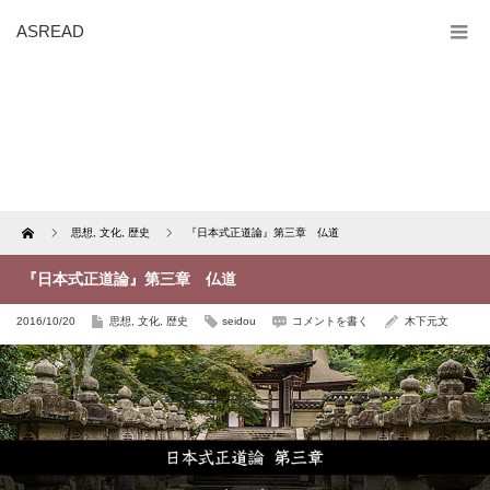
ASREAD
Home
思想
,
文化
,
歴史
『日本式正道論』第三章 仏道
『日本式正道論』第三章 仏道
2016/10/20
思想
,
文化
,
歴史
seidou
コメントを書く
木下元文