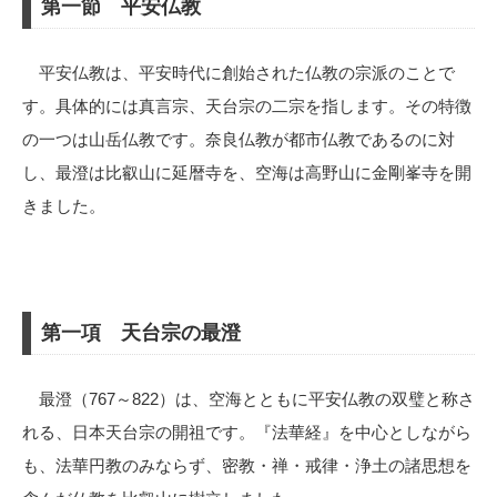
第一節 平安仏教
平安仏教は、平安時代に創始された仏教の宗派のことで
す。具体的には真言宗、天台宗の二宗を指します。その特徴
の一つは山岳仏教です。奈良仏教が都市仏教であるのに対
し、最澄は比叡山に延暦寺を、空海は高野山に金剛峯寺を開
きました。
第一項 天台宗の最澄
最澄（767～822）は、空海とともに平安仏教の双璧と称さ
れる、日本天台宗の開祖です。『法華経』を中心としながら
も、法華円教のみならず、密教・禅・戒律・浄土の諸思想を