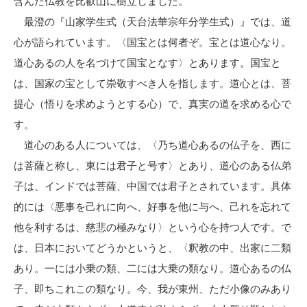
含んだ仏教を比叡山に樹立しました。
最澄の『山家学生式（天台法華宗年分学生式）』では、道
心が語られています。〈国宝とは何者ぞ。宝とは道心なり。
道心あるの人を名づけて国宝となす〉とあります。国宝と
は、国家の宝として崇敬すべき人を指します。道心とは、菩
提心（悟りを求めようとする心）で、真実の道を求める心で
す。
道心のある人については、〈乃ち道心あるの仏子を、西に
は菩薩と称し、東には君子と号す〉とあり、道心のある仏弟
子は、インドでは菩薩、中国では君子とされています。具体
的には〈悪事を己れに向へ、好事を他に与へ、己れを忘れて
他を利するは、慈悲の極みなり〉という心を持つ人です。で
は、日本においてどうかというと、〈釈教の中、出家に二類
あり。一には小乗の類、二には大乗の類なり。道心あるの仏
子、即ちこれこの類なり。今、我が東州、ただ小像のみあり