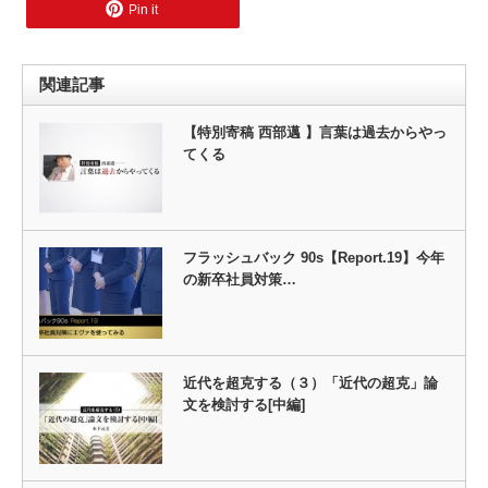
Pin it
関連記事
【特別寄稿 西部邁 】言葉は過去からやっ
てくる
フラッシュバック 90s【Report.19】今年
の新卒社員対策…
近代を超克する（３）「近代の超克」論
文を検討する[中編]