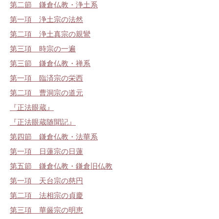
第二節 鎌倉仏教・浄土系
第一項 浄土宗の法然
第二項 浄土真宗の親鸞
第三項 時宗の一遍
第三節 鎌倉仏教・禅系
第一項 臨済宗の栄西
第二項 曹洞宗の道元
『正法眼蔵』
『正法眼蔵随聞記』
第四節 鎌倉仏教・法華系
第一項 日蓮宗の日蓮
第五節 鎌倉仏教・鎌倉旧仏教
第一項 天台宗の慈円
第二項 法相宗の貞慶
第三項 華厳宗の明恵