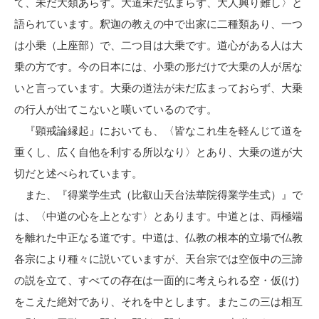
て、未だ大類あらず。大道未だ弘まらず、大人興り難し〉と
語られています。釈迦の教えの中で出家に二種類あり、一つ
は小乗（上座部）で、二つ目は大乗です。道心がある人は大
乗の方です。今の日本には、小乗の形だけで大乗の人が居な
いと言っています。大乗の道法が未だ広まっておらず、大乗
の行人が出てこないと嘆いているのです。
『顕戒論縁起』においても、〈皆なこれ生を軽んじて道を
重くし、広く自他を利する所以なり〉とあり、大乗の道が大
切だと述べられています。
また、『得業学生式（比叡山天台法華院得業学生式）』で
は、〈中道の心を上となす〉とあります。中道とは、両極端
を離れた中正なる道です。中道は、仏教の根本的立場で仏教
各宗により種々に説いていますが、天台宗では空仮中の三諦
の説を立て、すべての存在は一面的に考えられる空・仮(け)
をこえた絶対であり、それを中とします。またこの三は相互