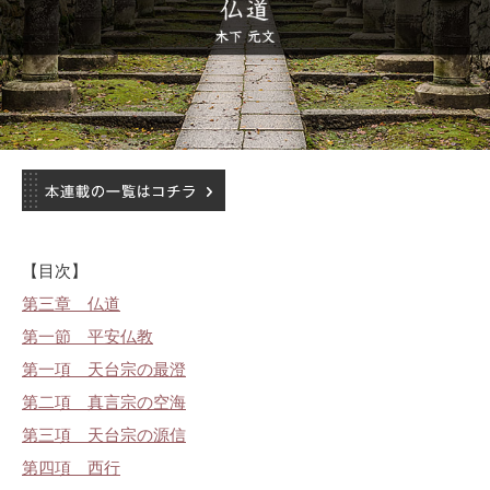
【目次】
第三章 仏道
第一節 平安仏教
第一項 天台宗の最澄
第二項 真言宗の空海
第三項 天台宗の源信
第四項 西行