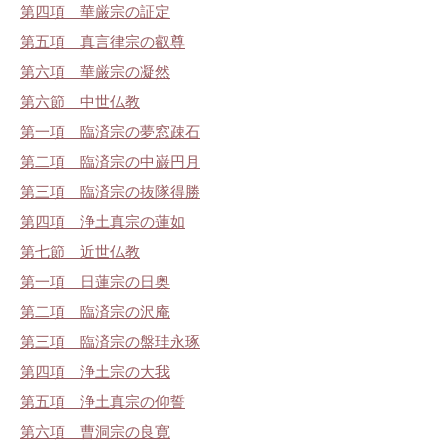
第四項 華厳宗の証定
第五項 真言律宗の叡尊
第六項 華厳宗の凝然
第六節 中世仏教
第一項 臨済宗の夢窓疎石
第二項 臨済宗の中巌円月
第三項 臨済宗の抜隊得勝
第四項 浄土真宗の蓮如
第七節 近世仏教
第一項 日蓮宗の日奥
第二項 臨済宗の沢庵
第三項 臨済宗の盤珪永琢
第四項 浄土宗の大我
第五項 浄土真宗の仰誓
第六項 曹洞宗の良寛