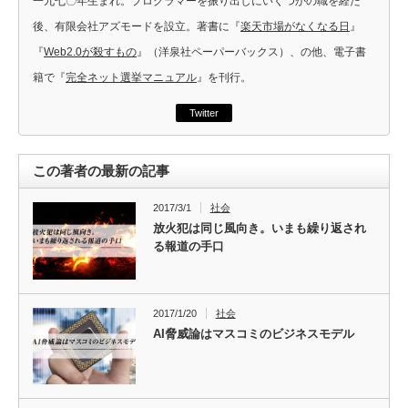
一九七〇年生まれ。プログラマーを振り出しにいくつかの職を経た
後、有限会社アズモードを設立。著書に『
楽天市場がなくなる日
』
『
Web2.0が殺すもの
』（洋泉社ペーパーバックス）、の他、電子書
籍で『
完全ネット選挙マニュアル
』を刊行。
Twitter
この著者の最新の記事
2017/3/1
社会
放火犯は同じ風向き。いまも繰り返され
る報道の手口
2017/1/20
社会
AI脅威論はマスコミのビジネスモデル