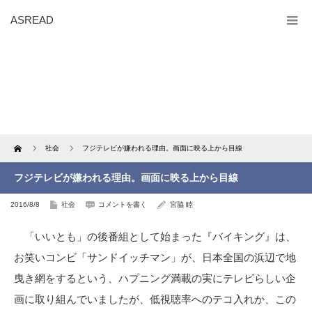
ASREAD
Home
社会
フジテレビが嫌われる理由。画面に映る上から目線
フジテレビが嫌われる理由。画面に映る上から目線
2016/8/8
社会
コメントを書く
宮脇 睦
「いいとも」の後番組として始まった『バイキング』は、
お笑いコンビ「サンドイッチマン」が、日本全国の浜辺で地
曳き網をするという、ハプニング満載の実にテレビらしい企
画に取り組んでいましたが、低視聴率へのテコ入れか、この