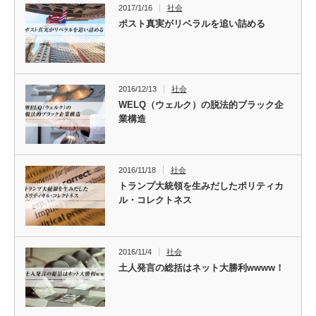
2017/1/16
社会
ポスト真実がリベラルを追い詰める
2016/12/13
社会
WELQ（ウェルク）の脱法的ブラック企
業構造
2016/11/18
社会
トランプ大統領を生みだしたポリティカ
ル・コレクトネス
2016/11/4
社会
土人発言の総括はネット大勝利wwww！