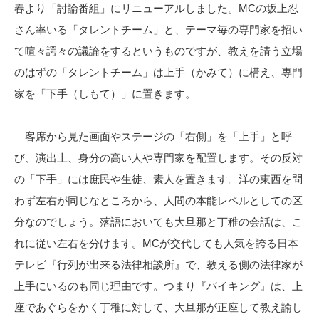
春より「討論番組」にリニューアルしました。MCの坂上忍
さん率いる「タレントチーム」と、テーマ毎の専門家を招い
て喧々諤々の議論をするというものですが、教えを請う立場
のはずの「タレントチーム」は上手（かみて）に構え、専門
家を「下手（しもて）」に置きます。
客席から見た画面やステージの「右側」を「上手」と呼
び、演出上、身分の高い人や専門家を配置します。その反対
の「下手」には庶民や生徒、素人を置きます。洋の東西を問
わず左右が同じなところから、人間の本能レベルとしての区
分なのでしょう。落語においても大旦那と丁稚の会話は、こ
れに従い左右を分けます。MCが交代しても人気を誇る日本
テレビ『行列が出来る法律相談所』で、教える側の法律家が
上手にいるのも同じ理由です。つまり『バイキング』は、上
座であぐらをかく丁稚に対して、大旦那が正座して教え諭し