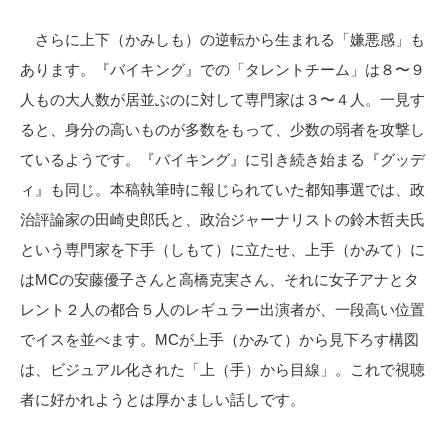
さらに上下（かみしも）の逆転から生まれる「嫌悪感」も
あります。『バイキング』での「タレントチーム」は８〜９
人もの大人数が居並ぶのに対して専門家は３〜４人。一見す
ると、身分の高いものが多数をもって、少数の弱者を攻撃し
ているようです。『バイキング』に引き続き始まる『グッデ
ィ』も同じ。本稿執筆時に報じられていた都知事選では、政
治評論家の田崎史郎氏と、政治ジャーナリストの鈴木哲夫氏
という専門家を下手（しもて）に立たせ、上手（かみて）に
はMCの安藤優子さんと高橋克実さん、それに女子アナとタ
レント２人の都合５人のレギュラー出演者が、一段高い位置
でイスを並べます。MCが上手（かみて）から見下ろす構図
は、ビジュアル化された「上（手）から目線」。これで視聴
者に好かれようとは厚かましい話しです。