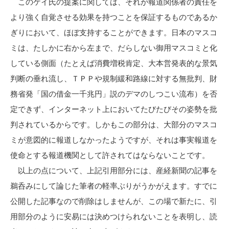
このケイ氏の提案に関しては、それが報道関係者の責任を
より強く自覚させる効果を持つことを保証するものであるか
ぎりにおいて、ほぼ支持することができます。日本のマスコ
ミは、たしかに右から左まで、だらしない御用マスコミと化
している側面（たとえば消費増税肯定、大本営発表的な景気
判断の垂れ流し、ＴＰＰや規制緩和路線に対する無批判、財
務省発「国の借金一千兆円」説のデマのしつこい流布）を否
定できず、インターネット上においてたびたびその姿勢を批
判されているからです。しかもこの部分は、大部分のマスコ
ミが意図的に報道しなかったようですが、それは事実報道を
使命とする報道機関として許されてはならないことです。
以上の点について、上記引用部分には、産経新聞の記事を
鵜呑みにして論じた筆者の軽率ぶりがうかがえます。すでに
公開した記事なので削除はしませんが、この場で新たに、引
用部分のように安易には決めつけられないことを表明し、読