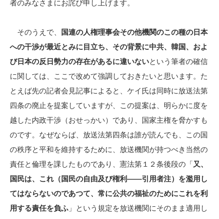
者のみなさまにお詫び申し上げます。
そのうえで、
国連の人権理事会その他機関のこの種の日本
への干渉が最近とみに目立ち、その背景に中共、韓国、およ
び日本の反日勢力の存在があるに違いない
という筆者の確信
に関しては、ここで改めて強調しておきたいと思います。た
とえば先の記者会見記事によると、ケイ氏は同時に放送法第
四条の廃止を提案していますが、この提案は、明らかに度を
越した内政干渉（おせっかい）であり、国家主権を脅かすも
のです。なぜならば、放送法第四条は誰が読んでも、この国
の秩序と平和を維持するために、放送機関が持つべき当然の
責任と倫理を課したものであり、憲法第１２条後段の「
又、
国民は、これ（国民の自由及び権利――引用者注）を濫用し
てはならないのであつて、常に公共の福祉のためにこれを利
用する責任を負ふ
」という規定を放送機関にそのまま適用し