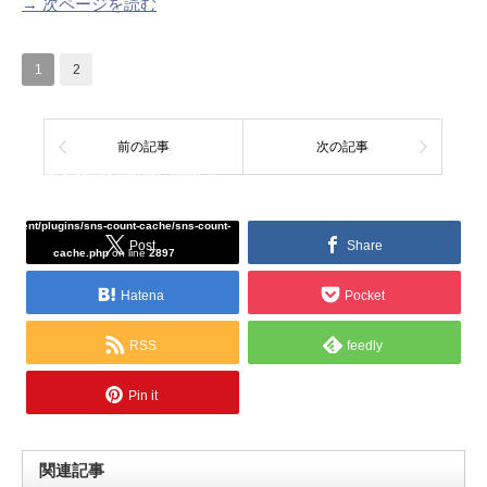
→ 次ページを読む
1
2
前の記事
次の記事
Warning
: Undefined array key "Twitter" in
/home/tcddemo/asread.info/public_html/wp-
content/plugins/sns-count-cache/sns-count-
Post
Share
cache.php
on line
2897
Hatena
Pocket
RSS
feedly
Pin it
関連記事