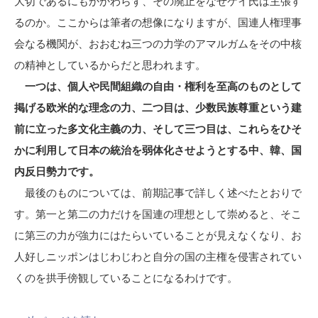
大切であるにもかかわらず、その廃止をなぜケイ氏は主張す
るのか。ここからは筆者の想像になりますが、国連人権理事
会なる機関が、おおむね三つの力学のアマルガムをその中核
の精神としているからだと思われます。
一つは、個人や民間組織の自由・権利を至高のものとして
掲げる欧米的な理念の力、二つ目は、少数民族尊重という建
前に立った多文化主義の力、そして三つ目は、これらをひそ
かに利用して日本の統治を弱体化させようとする中、韓、国
内反日勢力です。
最後のものについては、前期記事で詳しく述べたとおりで
す。第一と第二の力だけを国連の理想として崇めると、そこ
に第三の力が強力にはたらいていることが見えなくなり、お
人好しニッポンはじわじわと自分の国の主権を侵害されてい
くのを拱手傍観していることになるわけです。