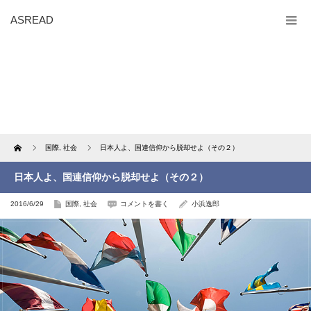
ASREAD
Home
国際
,
社会
日本人よ、国連信仰から脱却せよ（その２）
日本人よ、国連信仰から脱却せよ（その２）
2016/6/29
国際
,
社会
コメントを書く
小浜逸郎