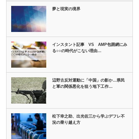
夢と現実の境界
インスタント記事 VS AMP包囲網にみ
る○○の時代がこない理由…
辺野古反対運動に「中国」の影か…県民
と軍の関係悪化を狙う地下工作…
松下幸之助、出光佐三から学ぶデフレ不
況の乗り越え方