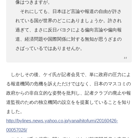
像はつきますが。
それにしても、日本ほど言論や報道の自由が許さ
れている国が世界のどこにありましょうか。許され
過ぎて、まさに反日パヨクによる偏向言論や偏向報
道、経済問題や国際関係に対する無知が思うざまの
さばっているではありませんか。
しかしその後、ケイ氏が記者会見で、単に政府の圧力によ
る報道機関の危機を訴えただけではなく、日本のマスコミの
政府からの非自立的な姿勢を批判し、記者クラブの廃止や報
道監視のための独立機関の設立をを提案していることを知り
ました。
http://bylines.news.yahoo.co.jp/yanaihitofumi/20160426-
00057026/