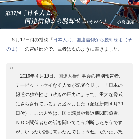
６月17日付の拙稿「
日本人よ、国連信仰から脱却せよ（そ
の１）
」の冒頭部分で、筆者は次のように書きました。
2016年４月19日、国連人権理事会の特別報告者、
デービッド・ケイなる人物が記者会見し、「日本の
報道の独立性は（政府の圧力によって）重大な脅威
にさらされている」と述べました（産経新聞４月23
日付）。この人物は、国会議員や報道機関関係者、
ＮＧＯ関係者らの話を聞いてこう判断したそうです
が、いったい誰に聞いたんでしょうね。だいたい想