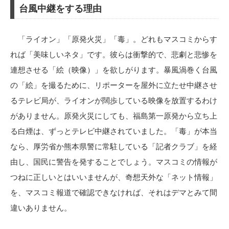
台風中継をする理由
「ライオン」「原発火災」「毒」。どれもマスコミからす
れば「美味しいネタ」です。彼らは衝撃的で、悲劇と悲惨を
連想させる「絵（映像）」を欲しがります。暴風渦巻く台風
の「絵」を撮るために、リポーターを屋外に立たせ中継させ
るテレビ局が、ライオンが闊歩している映像を放置するわけ
がありません。原発火災にしても、福島第一原発から立ち上
る白煙は、ずっとテレビ中継されていました。「毒」が本当
なら、厚労省か熊本県警に常駐している「記者クラブ」を経
由し、国民に警告を発することでしょう。マスコミの情報が
つねに正しいとはいいませんが、奇想天外な「ネット情報」
を、マスコミ報道で確認できなければ、それはデマとみて間
違いありません。