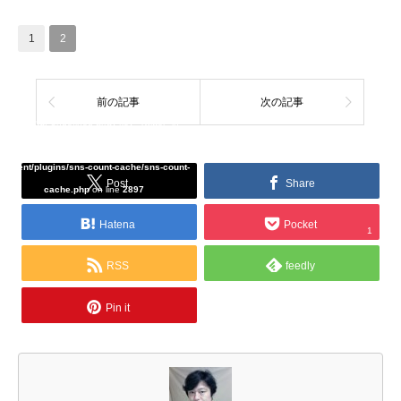
1
2
前の記事
次の記事
Warning
: Undefined array key "Twitter" in
/home/tcddemo/asread.info/public_html/wp-
content/plugins/sns-count-cache/sns-count-
Post
Share
cache.php
on line
2897
Hatena
Pocket
1
RSS
feedly
Pin it