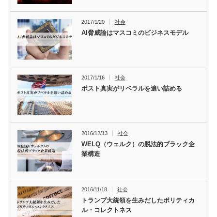
2017/1/20
社会
AI脅威論はマスコミのビジネスモデル
2017/1/16
社会
ポスト真実がリベラルを追い詰める
2016/12/13
社会
WELQ（ウェルク）の脱法的ブラック企
業構造
2016/11/18
社会
トランプ大統領を生みだしたポリティカ
ル・コレクトネス