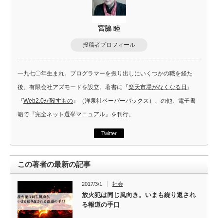
宮脇 睦
投稿者プロフィール
一九七〇年生まれ。プログラマーを振り出しにいくつかの職を経た
後、有限会社アズモードを設立。著書に『
楽天市場がなくなる日
』
『
Web2.0が殺すもの
』（洋泉社ペーパーバックス）、の他、電子書
籍で『
完全ネット選挙マニュアル
』を刊行。
Twitter
この著者の最新の記事
2017/3/1
社会
放火犯は同じ風向き。いまも繰り返され
る報道の手口