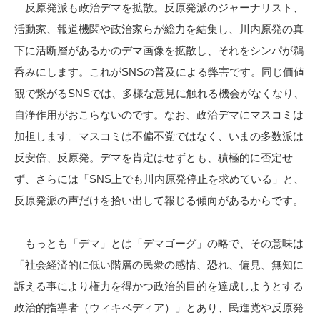
反原発派も政治デマを拡散。反原発派のジャーナリスト、
活動家、報道機関や政治家らが総力を結集し、川内原発の真
下に活断層があるかのデマ画像を拡散し、それをシンパが鵜
呑みにします。これがSNSの普及による弊害です。同じ価値
観で繋がるSNSでは、多様な意見に触れる機会がなくなり、
自浄作用がおこらないのです。なお、政治デマにマスコミは
加担します。マスコミは不偏不党ではなく、いまの多数派は
反安倍、反原発。デマを肯定はせずとも、積極的に否定せ
ず、さらには「SNS上でも川内原発停止を求めている」と、
反原発派の声だけを拾い出して報じる傾向があるからです。
もっとも「デマ」とは「デマゴーグ」の略で、その意味は
「社会経済的に低い階層の民衆の感情、恐れ、偏見、無知に
訴える事により権力を得かつ政治的目的を達成しようとする
政治的指導者（ウィキペディア）」とあり、民進党や反原発