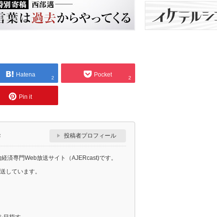
Hatena
Pocket
2
2
Pin it
投稿者プロフィール
R
治経済専門Web放送サイト（AJERcast)です。
放送しています。
を目指す。