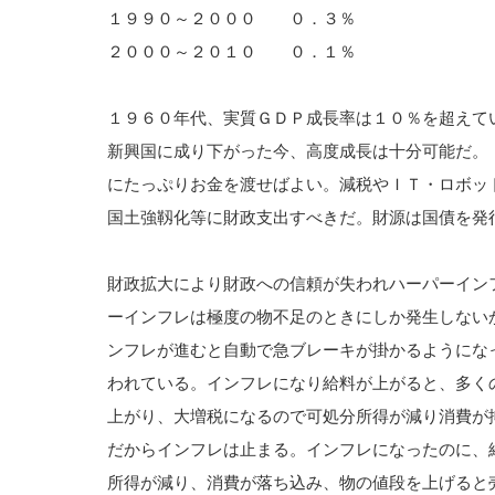
１９９０～２０００ ０．３％
２０００～２０１０ ０．１％
１９６０年代、実質ＧＤＰ成長率は１０％を超えて
新興国に成り下がった今、高度成長は十分可能だ。
にたっぷりお金を渡せばよい。減税やＩＴ・ロボッ
国土強靱化等に財政支出すべきだ。財源は国債を発
財政拡大により財政への信頼が失われハーパーイン
ーインフレは極度の物不足のときにしか発生しない
ンフレが進むと自動で急ブレーキが掛かるようにな
われている。インフレになり給料が上がると、多く
上がり、大増税になるので可処分所得が減り消費が
だからインフレは止まる。インフレになったのに、
所得が減り、消費が落ち込み、物の値段を上げると