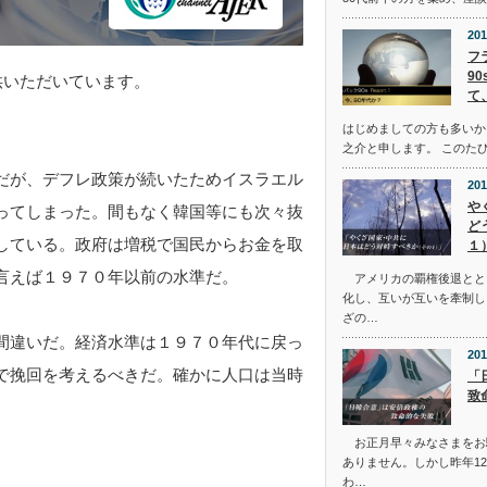
201
フ
90
供いただいています。
て
はじめましての方も多いか
之介と申します。 このたび
だが、デフレ政策が続いたためイスラエル
201
や
ってしまった。間もなく韓国等にも次々抜
ど
している。政府は増税で国民からお金を取
１
言えば１９７０年以前の水準だ。
アメリカの覇権後退とと
化し、互いが互いを牽制し
ざの…
間違いだ。経済水準は１９７０年代に戻っ
201
で挽回を考えるべきだ。確かに人口は当時
「
致
お正月早々みなさまをお
ありません。しかし昨年12
わ…