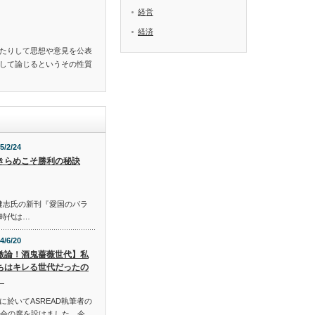
経営
経済
たりして思想や意見を公表
して論じるというその性質
5/2/24
きらめこそ勝利の秘訣
S 佐藤健志氏の新刊『愛国のパラ
時代は…
4/6/20
激論！酒鬼薔薇世代】私
ちはキレる世代だったの
。
於いてASREAD執筆者の
談会の席を設けました。今…