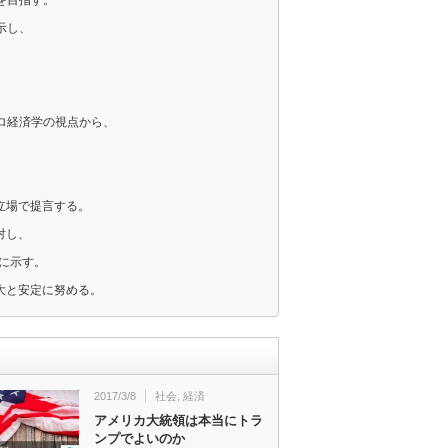
示し、
ロ経済学の視点から、
。
立場で提言する。
対し、
に示す。
大と安定に努める。
2017/3/8
社会
,
経済
アメリカ大統領は本当にトラ
ンプでよいのか