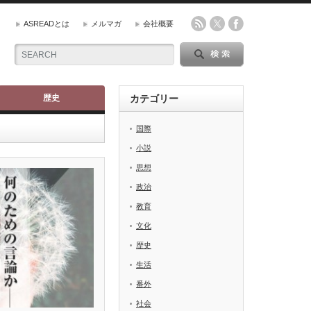
ASREADとは
メルマガ
会社概要
歴史
カテゴリー
国際
小説
思想
政治
教育
文化
歴史
生活
番外
社会