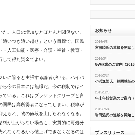
お知らせ
いた。人口の増加などほとんど関係ない。
「追いつき追い越せ」という目標で、国民
2016/4/5
宮脇睦氏の連載を開始し
ト・人工知能・医療・介護・福祉・教育・
行して得た資金でよい。
2016/3/4
GW休業のご案内（201
2016/2/24
フレに陥ると主張する論者がいる。ハイパ
小浜逸郎氏、顧問就任の
から今の日本には無縁だ。今の税制ではイ
2015/12/8
っている。これはブラケットクリープと言
年末年始営業のご案内（20
の国民は高所得者になってしまい、税率が
2015/7/24
抑えられ、物の値段を上げられなくなる。
岩田温氏の連載を開始し
給料が上がらない場合も、実質的に可処分
売れなくなるから値上げできなくなるのは
プレスリリース