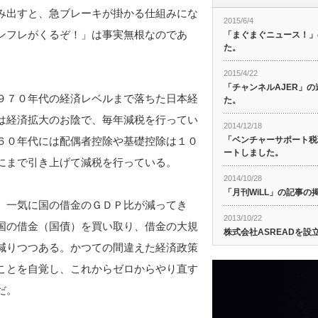
み出すと、急ブレーキが掛かる仕組みにな
2015/6/4
ンフレがくるぞ！」は事実無根なのであ
「まぐまぐニュース！」
た。
2015/4/22
「チャンネルAJER」
９７０年代の経済レベルまで落ちた日本経
た。
は経済拡大のお陰で、毎年減税を行ってい
2014/12/18
６０年代には配偶者控除や基礎控除は１０
「ベンチャーサポート税
ートしました。
にまで引き上げて減税を行っている。
2014/10/28
「月刊WiLL」の記事
、一気に国の借金のＧＤＰ比が減ってき
2013/10/22
国の借金（国債）を買い取り、借金の大規
株式会社ASREADを設
減りつつある。かつての間違えた経済政策
ことを自覚し、これからゼロからやり直す
だ。