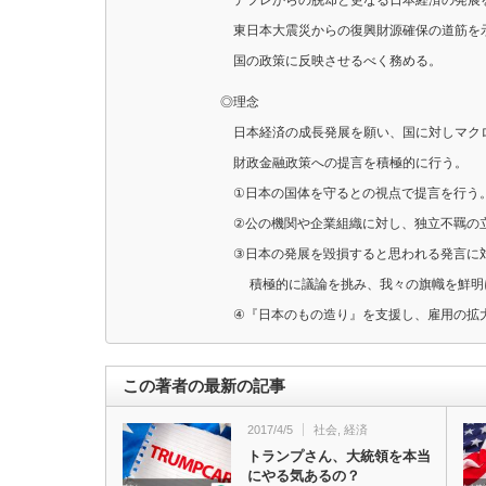
東日本大震災からの復興財源確保の道筋を
国の政策に反映させるべく務める。
◎理念
日本経済の成長発展を願い、国に対しマク
財政金融政策への提言を積極的に行う。
①日本の国体を守るとの視点で提言を行う
②公の機関や企業組織に対し、独立不羈の
③日本の発展を毀損すると思われる発言に
積極的に議論を挑み、我々の旗幟を鮮明
④『日本のもの造り』を支援し、雇用の拡
この著者の最新の記事
2017/4/5
社会
,
経済
トランプさん、大統領を本当
にやる気あるの？