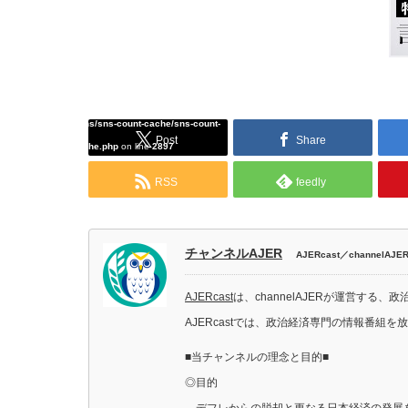
Warning
: Undefined array key "Twitter" in
/home/tcddemo/asread.info/public_html/wp-
content/plugins/sns-count-cache/sns-count-
Post
Share
cache.php
on line
2897
RSS
feedly
チャンネルAJER
AJERcast／channelAJE
AJERcast
は、channelAJERが運営する、政
AJERcastでは、政治経済専門の情報番組を
■当チャンネルの理念と目的■
◎目的
デフレからの脱却と更なる日本経済の発展