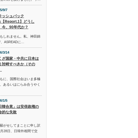
5/9/7
ラッシュバック
s【Report.1】どうし
、今、90年代か？
もしれません。私、神田錦
、ASREADに…
6/3/14
くざ国家・中共に日本は
う対峙すべきか（その
）
もに、国際社会はいま多極
、あるいはにらみ合うやく
6/1/5
日韓合意」は安倍政権の
命的な失敗
騒がせしてまことに申し訳
月28日、日韓外相間で交