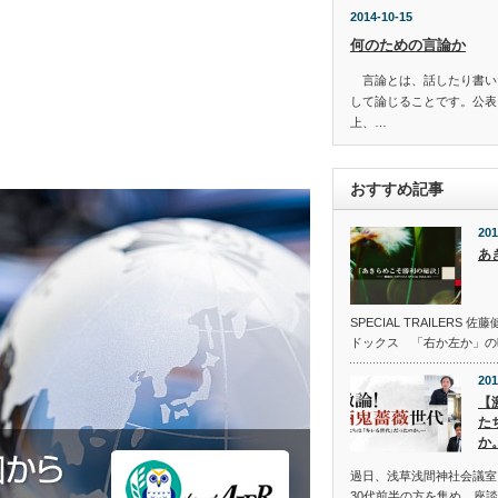
2014-10-15
何のための言論か
言論とは、話したり書い
して論じることです。公表
上、…
おすすめ記事
201
あ
SPECIAL TRAILER
ドックス 「右か左か」の
201
【
た
か
過日、浅草浅間神社会議室に
30代前半の方を集め、座