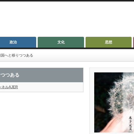
政治
文化
思想
興国へと移りつつある
りつつある
ネルAJER