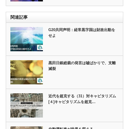
関連記事
G20共同声明：経常黒字国は財政出動を
せよ
黒田日銀総裁の発言は嘘ばかりで、支離
滅裂
近代を超克する（31）対キャピタリズム
[４]キャピタリズムを超克…