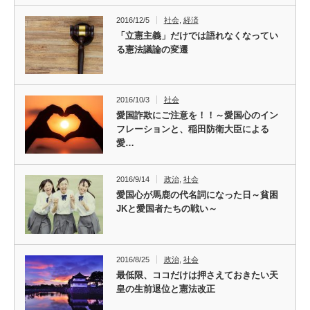
2016/12/5
社会
,
経済
「立憲主義」だけでは語れなくなってい
る憲法議論の変遷
2016/10/3
社会
愛国詐欺にご注意を！！～愛国心のイン
フレーションと、稲田防衛大臣による
愛…
2016/9/14
政治
,
社会
愛国心が馬鹿の代名詞になった日～貧困
JKと愛国者たちの戦い～
2016/8/25
政治
,
社会
最低限、ココだけは押さえておきたい天
皇の生前退位と憲法改正