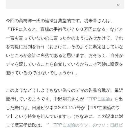
今回の高橋洋一氏の論法は典型的です。堤未果さんは、
「TPPに入ると、盲腸の手術代が７００万円になる」などと
一言も言っていないのに言ったかのようにみせかけて、それ
を前提に批判を行う（おまけに、そのように断定はしていな
いところが余計に卑劣であると思います、おそらく、自分が
デマを流していることを自覚しているからこそ巧妙に断定を
避けているのではないでしょうか）。
このようなどうしようもない偽りのデマの告発合戦が、最近
流行しているようです。中野剛志さんが『
TPP亡国論
』を出
した際には、日経ビジネス2011.11.7号が【TPP亡国論のウ
ソ】という特集を組んでいますし（ちなみに、この記事に対
して廣宮孝信氏は、『
「TPP亡国論のウソ」のウソ：日経ビ