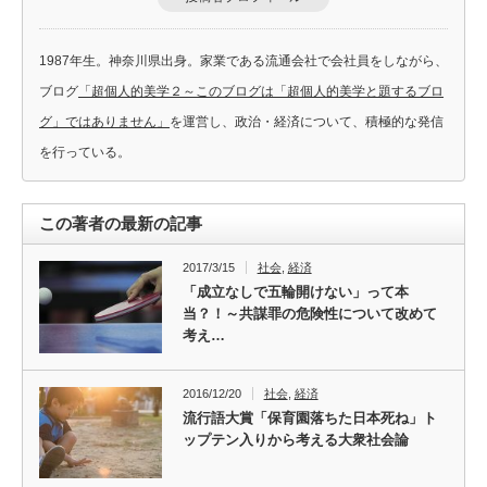
1987年生。神奈川県出身。家業である流通会社で会社員をしながら、
ブログ
「超個人的美学２～このブログは「超個人的美学と題するブロ
グ」ではありません」
を運営し、政治・経済について、積極的な発信
を行っている。
この著者の最新の記事
2017/3/15
社会
,
経済
「成立なしで五輪開けない」って本
当？！～共謀罪の危険性について改めて
考え…
2016/12/20
社会
,
経済
流行語大賞「保育園落ちた日本死ね」ト
ップテン入りから考える大衆社会論