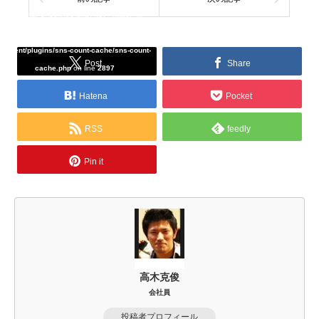
Warning
: Undefined array key "Twitter" in
/home/tcddemo/asread.info/public_html/wp-
content/plugins/sns-count-cache/sns-count-
Post
Share
cache.php
on line
2897
Hatena
Pocket
RSS
feedly
Pin it
高木克俊
会社員
投稿者プロフィール