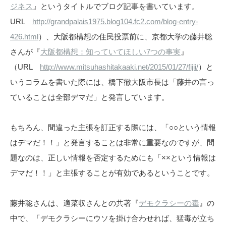
ジネス
』というタイトルでブログ記事を書いています。
URL
http://grandpalais1975.blog104.fc2.com/blog-entry-
426.html
）、大阪都構想の住民投票前に、京都大学の藤井聡
さんが『
大阪都構想：知っていてほしい7つの事実
』
（URL
http://www.mitsuhashitakaaki.net/2015/01/27/fijii/
）と
いうコラムを書いた際には、橋下徹大阪市長は「藤井の言っ
ていることは全部デマだ」と発言しています。
もちろん、間違った主張を訂正する際には、「○○という情報
はデマだ！！」と発言することは非常に重要なのですが、問
題なのは、正しい情報を否定するためにも「××という情報は
デマだ！！」と主張することが有効であるということです。
藤井聡さんは、適菜収さんとの共著『
デモクラシーの毒
』の
中で、「デモクラシーにウソを掛け合わせれば、猛毒が立ち