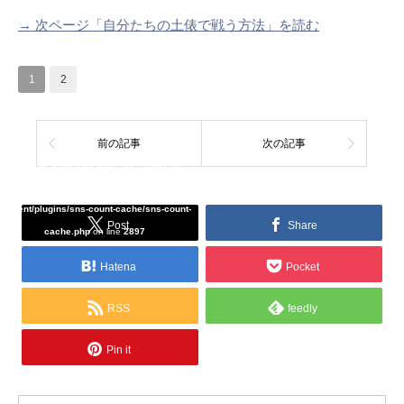
→ 次ページ「自分たちの土俵で戦う方法」を読む
1
2
前の記事
次の記事
Warning
: Undefined array key "Twitter" in
/home/tcddemo/asread.info/public_html/wp-
content/plugins/sns-count-cache/sns-count-
Post
Share
cache.php
on line
2897
Hatena
Pocket
RSS
feedly
Pin it