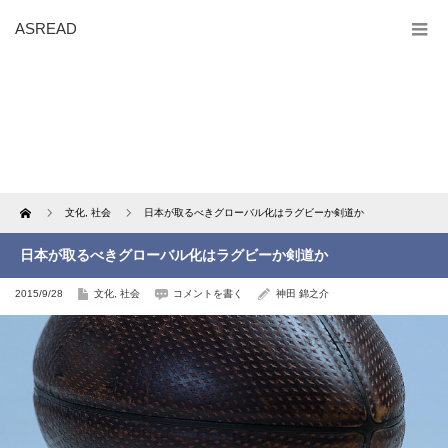
ASREAD
Home
文化
,
社会
日本が取るべきグローバル化はラグビーか剣道か
日本が取るべきグローバル化はラグビーか剣道か
2015/9/28
文化
,
社会
コメントを書く
神田 錦之介