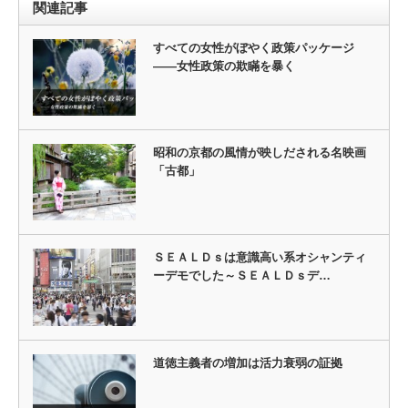
関連記事
すべての女性がぼやく政策パッケージ
――女性政策の欺瞞を暴く
昭和の京都の風情が映しだされる名映画
「古都」
ＳＥＡＬＤｓは意識高い系オシャンティ
ーデモでした～ＳＥＡＬＤｓデ…
道徳主義者の増加は活力衰弱の証拠