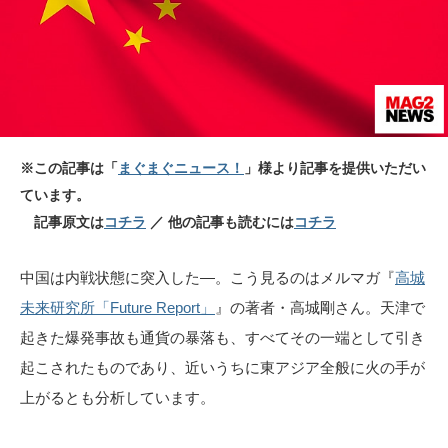
※この記事は「
まぐまぐニュース！
」様より記事を提供いただい
ています。
記事原文は
コチラ
／ 他の記事も読むには
コチラ
中国は内戦状態に突入した―。こう見るのはメルマガ『
高城
未来研究所「Future Report」
』の著者・高城剛さん。天津で
起きた爆発事故も通貨の暴落も、すべてその一端として引き
起こされたものであり、近いうちに東アジア全般に火の手が
上がるとも分析しています。