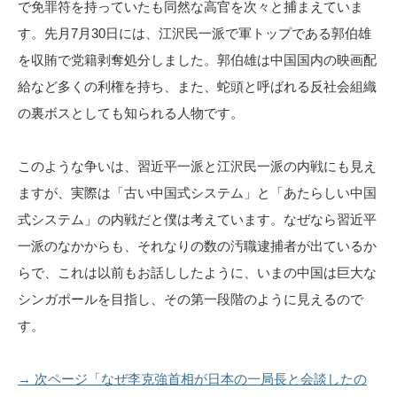
で免罪符を持っていたも同然な高官を次々と捕まえていま
す。先月7月30日には、江沢民一派で軍トップである郭伯雄
を収賄で党籍剥奪処分しました。郭伯雄は中国国内の映画配
給など多くの利権を持ち、また、蛇頭と呼ばれる反社会組織
の裏ボスとしても知られる人物です。
このような争いは、習近平一派と江沢民一派の内戦にも見え
ますが、実際は「古い中国式システム」と「あたらしい中国
式システム」の内戦だと僕は考えています。なぜなら習近平
一派のなかからも、それなりの数の汚職逮捕者が出ているか
らで、これは以前もお話ししたように、いまの中国は巨大な
シンガポールを目指し、その第一段階のように見えるので
す。
→ 次ページ「なぜ李克強首相が日本の一局長と会談したの