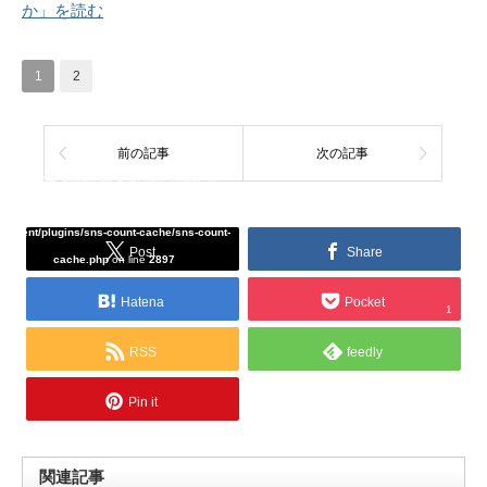
か」を読む
1
2
前の記事
次の記事
Warning
: Undefined array key "Twitter" in
/home/tcddemo/asread.info/public_html/wp-
content/plugins/sns-count-cache/sns-count-
Post
Share
cache.php
on line
2897
Hatena
Pocket
1
RSS
feedly
Pin it
関連記事