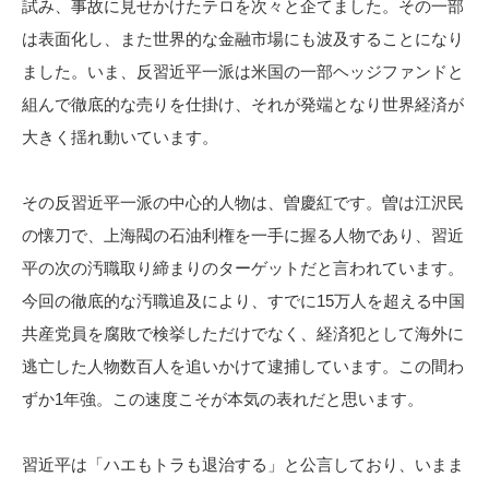
試み、事故に見せかけたテロを次々と企てました。その一部
は表面化し、また世界的な金融市場にも波及することになり
ました。いま、反習近平一派は米国の一部ヘッジファンドと
組んで徹底的な売りを仕掛け、それが発端となり世界経済が
大きく揺れ動いています。
その反習近平一派の中心的人物は、曽慶紅です。曽は江沢民
の懐刀で、上海閥の石油利権を一手に握る人物であり、習近
平の次の汚職取り締まりのターゲットだと言われています。
今回の徹底的な汚職追及により、すでに15万人を超える中国
共産党員を腐敗で検挙しただけでなく、経済犯として海外に
逃亡した人物数百人を追いかけて逮捕しています。この間わ
ずか1年強。この速度こそが本気の表れだと思います。
習近平は「ハエもトラも退治する」と公言しており、いまま