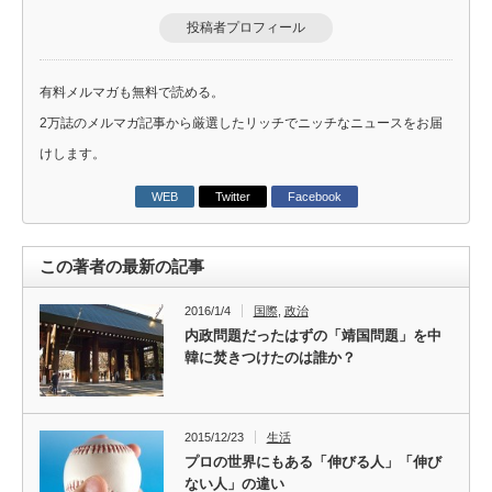
投稿者プロフィール
有料メルマガも無料で読める。
2万誌のメルマガ記事から厳選したリッチでニッチなニュースをお届
けします。
WEB
Twitter
Facebook
この著者の最新の記事
2016/1/4
国際
,
政治
内政問題だったはずの「靖国問題」を中
韓に焚きつけたのは誰か？
2015/12/23
生活
プロの世界にもある「伸びる人」「伸び
ない人」の違い