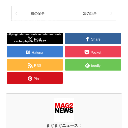
前の記事
次の記事
Warning
: Undefined array key "Twitter" in
/home/tcddemo/asread.info/public_html/wp-
content/plugins/sns-count-cache/sns-count-
Post
Share
cache.php
on line
2897
Hatena
Pocket
RSS
feedly
Pin it
まぐまぐニュース！