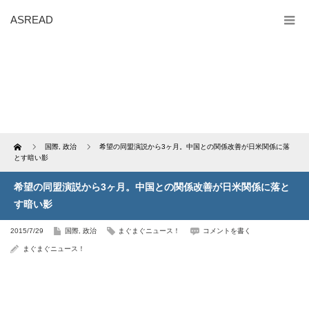
ASREAD
Home
国際
,
政治
希望の同盟演説から3ヶ月。中国との関係改善が日米関係に落
とす暗い影
希望の同盟演説から3ヶ月。中国との関係改善が日米関係に落と
す暗い影
2015/7/29
国際
,
政治
まぐまぐニュース！
コメントを書く
まぐまぐニュース！