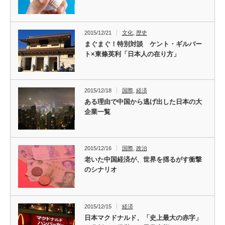
2015/12/21
文化
,
歴史
まぐまぐ！特別対談 ケント・ギルバー
ト×東條英利「日本人の在り方」
2015/12/18
国際
,
経済
ある理由で中国から逃げ出した日本の大
企業一覧
2015/12/16
国際
,
政治
老いた中国経済が、世界を揺るがす衝撃
のシナリオ
2015/12/15
経済
日本マクドナルド、「史上最大の赤字」