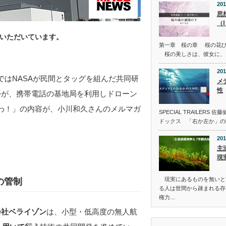
201
思
（
いただいています。
第一章 桜の章 桜の花
桜の美しさは、彼女に、
201
はNASAが民間とタッグを組んだ共同研
メ
性
つが、携帯電話の基地局を利用しドローン
わ！」の内容が、小川和久さんのメルマガ
SPECIAL TRAILER
ドックス 「右か左か」の
201
主
現
現実にあるものを無いと
の管制
る人は世間から疎まれる存
権力…
会社ベライゾン
は、小型・低高度の無人航