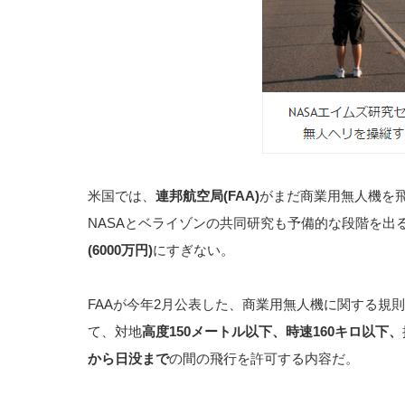
米国では、
連邦航空局(FAA)
がまだ商業用無人機を
NASAとベライゾンの共同研究も予備的な段階を出
(6000万円)
にすぎない。
FAAが今年2月公表した、商業用無人機に関する規
て、対地
高度150メートル以下、時速160キロ以下、
から日没まで
の間の飛行を許可する内容だ。