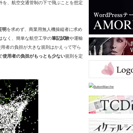
外を、航空交通管制の下で飛ぶことを想定
証明
を求めず、商業用無人機操縦者に求め
はなく、簡単な航空工学の
筆記試験
や運輸
使用者の負担が大きな規則はかえって守ら
で
使用者の負担がもっとも少ない
規則を定