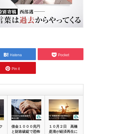
Hatena
Pocket
Pin it
ク
借金１０００兆円
１０月２日 高橋
】
と財政破綻で恐怖
是清が経済再生に