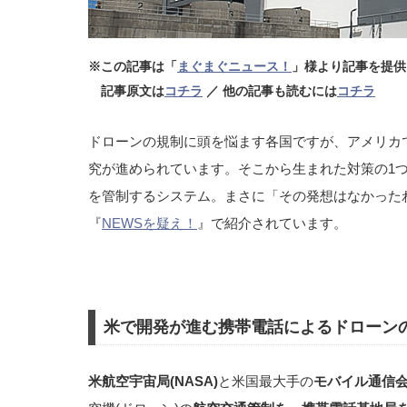
※この記事は「
まぐまぐニュース！
」様より記事を提供
記事原文は
コチラ
／ 他の記事も読むには
コチラ
ドローンの規制に頭を悩ます各国ですが、アメリカで
究が進められています。そこから生まれた対策の1
を管制するシステム。まさに「その発想はなかった
『
NEWSを疑え！
』で紹介されています。
米で開発が進む携帯電話によるドローン
米航空宇宙局(NASA)
と米国最大手の
モバイル通信