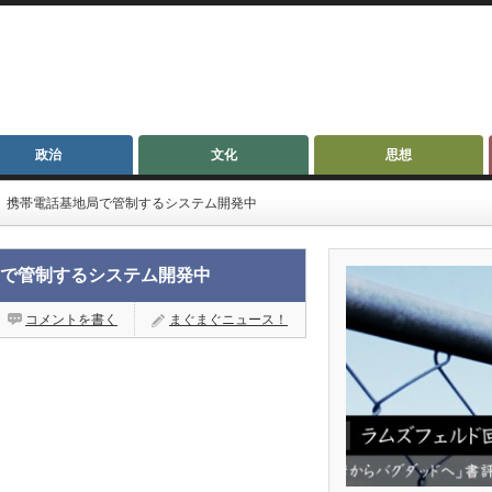
政治
文化
思想
く。携帯電話基地局で管制するシステム開発中
局で管制するシステム開発中
コメントを書く
まぐまぐニュース！