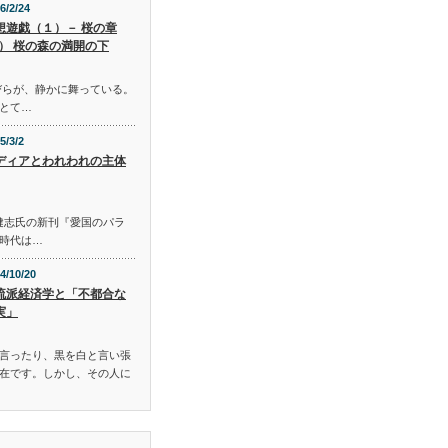
6/2/24
想遊戯（１）－ 桜の章
Ⅰ） 桜の森の満開の下
びらが、静かに舞っている。
とて…
5/3/2
ディアとわれわれの主体
S 佐藤健志氏の新刊『愛国のパラ
時代は…
4/10/20
流派経済学と「不都合な
実」
言ったり、黒を白と言い張
在です。しかし、その人に