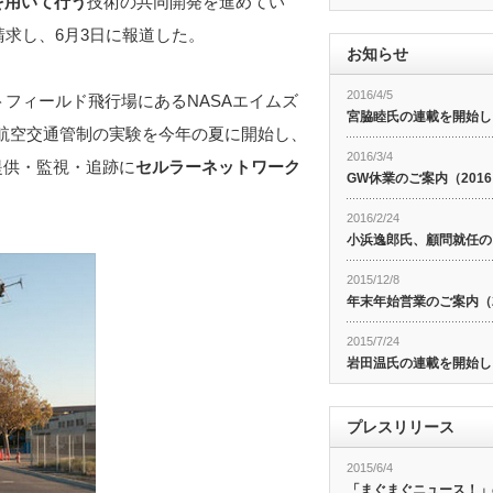
を用いて行う
技術の共同開発を進めてい
請求し、6月3日に報道した。
お知らせ
2016/4/5
トフィールド飛行場にあるNASAエイムズ
宮脇睦氏の連載を開始し
航空交通管制の実験を今年の夏に開始し、
2016/3/4
報提供・監視・追跡に
セルラーネットワーク
GW休業のご案内（201
2016/2/24
小浜逸郎氏、顧問就任の
2015/12/8
年末年始営業のご案内（20
2015/7/24
岩田温氏の連載を開始し
プレスリリース
2015/6/4
「まぐまぐニュース！」