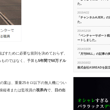
た。
2015/4/22
「チャンネルAJER」
た。
2014/12/18
「ベンチャーサポート税
ートしました。
2014/10/28
飛ばすために必要な規則を決めておらず、
「月刊WiLL」の記事
るものではなく、予算も
5年間で50万ドル
2013/10/22
株式会社ASREADを設
則の案は、重量25キロ以下の無人機につい
操縦者または監視員の
視界内
で、
日の出