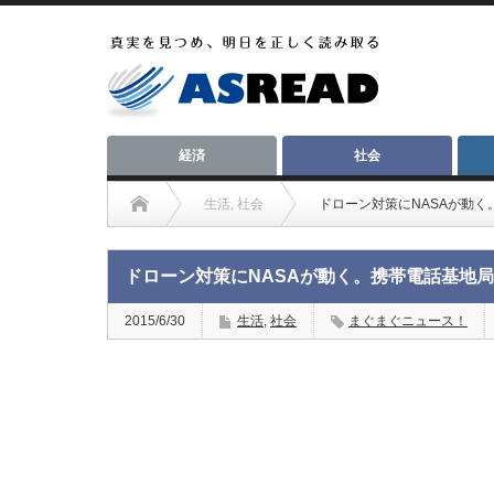
経済
社会
生活
,
社会
ドローン対策にNASAが動
ドローン対策にNASAが動く。携帯電話基地
2015/6/30
生活
,
社会
まぐまぐニュース！