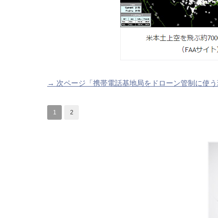
→ 次ページ「携帯電話基地局をドローン管制に使
1
2