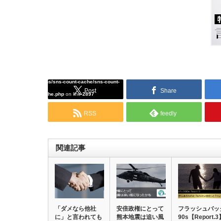
Warning
: Undefined array key "Twitter" in
/home/tcddemo/asread.info/public_html/wp-
content/plugins/sns-count-cache/sns-count-
Post
Share
cache.php
on line
2897
RSS
feedly
関連記事
「ダメなら他社
安倍政権にとって
フラッシュバッ
に」と言われても
熊本地震は追い風
90s【Report.3