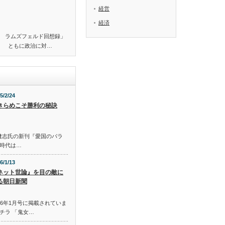
経営
経済
 ラムズフェルド回想録」
。 ともに政治に対…
5/2/24
きらめこそ勝利の秘訣
S 佐藤健志氏の新刊『愛国のパラ
時代は…
6/1/13
ネット世論』を目の敵に
る朝日新聞
016年1月号に掲載されていま
チラ 「鬼女…