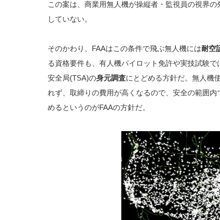
この案は、商業用無人機が操縦者・監視員の視界の
していない。
そのかわり、FAAはこの条件で飛ぶ無人機には
耐空
る資格要件も、有人機パイロット免許や実技試験で
安全局(TSA)の
身元調査
にとどめる方針だ。無人機
れず、取締りの費用が高くなるので、安全の範囲内
めるというのがFAAの方針だ。