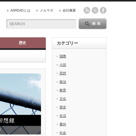
ASREADとは
メルマガ
会社概要
歴史
カテゴリー
国際
小説
思想
政治
教育
文化
歴史
生活
番外
社会