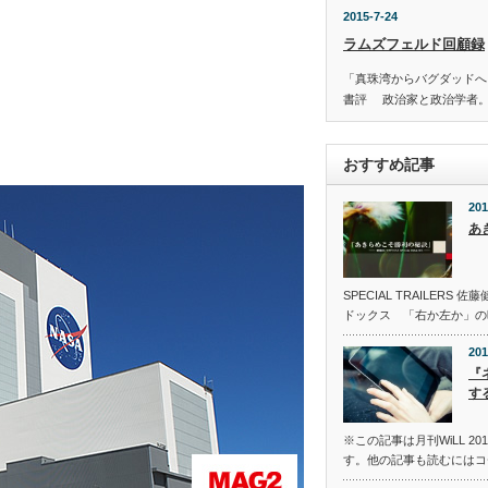
2015-7-24
ラムズフェルド回顧録
「真珠湾からバグダッドへ
書評 政治家と政治学者
おすすめ記事
201
あ
SPECIAL TRAILER
ドックス 「右か左か」の
201
『
す
※この記事は月刊WiLL 2
す。他の記事も読むにはコ