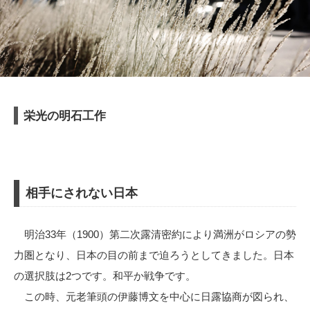
栄光の明石工作
相手にされない日本
明治33年（1900）第二次露清密約により満洲がロシアの勢
力圏となり、日本の目の前まで迫ろうとしてきました。日本
の選択肢は2つです。和平か戦争です。
この時、元老筆頭の伊藤博文を中心に日露協商が図られ、