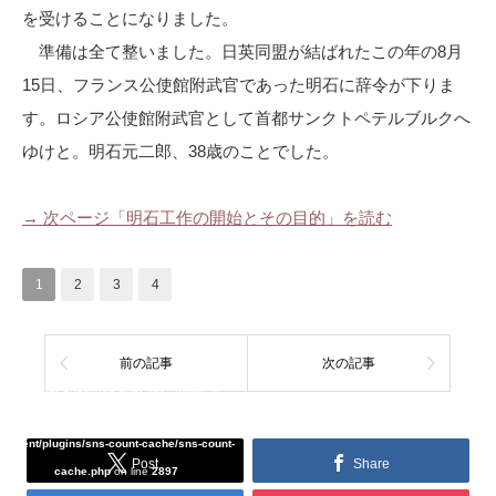
を受けることになりました。
準備は全て整いました。日英同盟が結ばれたこの年の8月
15日、フランス公使館附武官であった明石に辞令が下りま
す。ロシア公使館附武官として首都サンクトペテルブルクへ
ゆけと。明石元二郎、38歳のことでした。
→ 次ページ「明石工作の開始とその目的」を読む
1
2
3
4
前の記事
次の記事
Warning
: Undefined array key "Twitter" in
/home/tcddemo/asread.info/public_html/wp-
content/plugins/sns-count-cache/sns-count-
Post
Share
cache.php
on line
2897