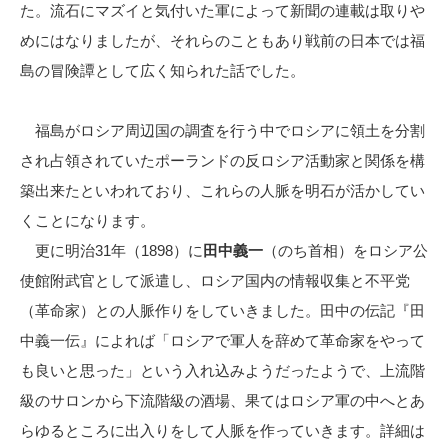
た。流石にマズイと気付いた軍によって新聞の連載は取りや
めにはなりましたが、それらのこともあり戦前の日本では福
島の冒険譚として広く知られた話でした。
福島がロシア周辺国の調査を行う中でロシアに領土を分割
され占領されていたポーランドの反ロシア活動家と関係を構
築出来たといわれており、これらの人脈を明石が活かしてい
くことになります。
更に明治31年（1898）に
田中義一
（のち首相）をロシア公
使館附武官として派遣し、ロシア国内の情報収集と不平党
（革命家）との人脈作りをしていきました。田中の伝記『田
中義一伝』によれば「ロシアで軍人を辞めて革命家をやって
も良いと思った」という入れ込みようだったようで、上流階
級のサロンから下流階級の酒場、果てはロシア軍の中へとあ
らゆるところに出入りをして人脈を作っていきます。詳細は