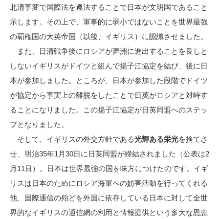
北清事変で国際法を遵法することで日本が文明国であること
示します。その上で、軍事的に弱小ではないことを世界最強
の覇権国の大英帝国（以後、イギリス）に認識させました。
また、日清戦争後にロシアが満洲に進出することを良しと
しないイギリスがドイツと組んで揚子江協定を結び、後に日
本が参加しました。ところが、日本が参加した段階でドイツ
が協定から事実上の離脱をしたことで日英がロシアと対峙す
ることになりました。この揚子江協定が日英同盟へのステッ
プとなりました。
そして、イギリスの外交方針である
光輝ある栄光
を捨てさ
せ、明治35年1月30日に日英同盟が締結されました（公表は2
月11日）。日本は世界最強の国を味方につけたのです。イギ
リスは日本のためにロシア海軍への妨害活動を行ってくれる
他、国際通信の殆どを外国に依存している日本に対して全世
界的なイギリスの通信網の利用と情報提供という多大な恩恵