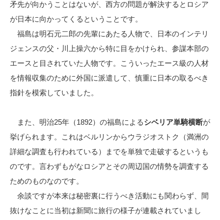
矛先が向かうことはないが、西方の問題が解決するとロシア
が日本に向かってくるということです。
福島は明石元二郎の先輩にあたる人物で、日本のインテリ
ジェンスの父・川上操六から特に目をかけられ、参謀本部の
エースと目されていた人物です。こういったエース級の人材
を情報収集のために外国に派遣して、慎重に日本の取るべき
指針を模索していました。
また、明治25年（1892）の福島による
シベリア単騎横断
が
挙げられます。これはベルリンからウラジオストク（満洲の
詳細な調査も行われている）までを単独で走破するというも
のです。言わずもがなロシアとその周辺国の情勢を調査する
ためのものなのです。
余談ですが本来は秘密裏に行うべき活動にも関わらず、間
抜けなことに当初は新聞に旅行の様子が連載されていまし