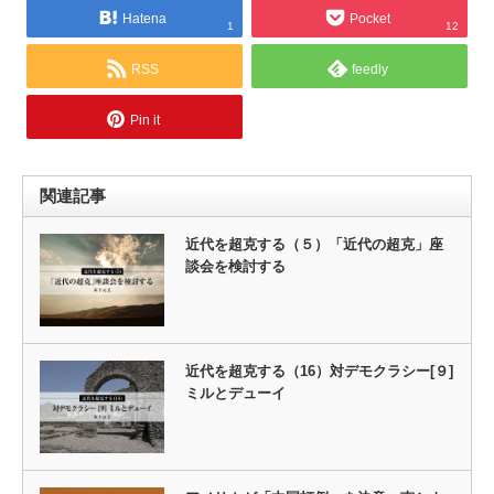
Hatena
Pocket
1
12
RSS
feedly
Pin it
関連記事
近代を超克する（５）「近代の超克」座
談会を検討する
近代を超克する（16）対デモクラシー[９]
ミルとデューイ