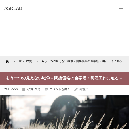
ASREAD
Home
政治
,
歴史
もう一つの見えない戦争－間接侵略の金字塔・明石工作に迫る
－
もう一つの見えない戦争－間接侵略の金字塔・明石工作に迫る－
2015/5/29
政治
,
歴史
コメントを書く
南慧介