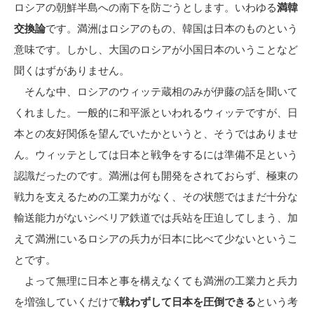
ロシアの朝鮮半島への南下を防ごうとします。いわゆる
満韓
交換論
です。満洲はロシアのもの、韓国は日本のものという
意味です。しかし、大国のロシアが小国日本のいうことなど
聞くはずがありません。
そんな中、ロシアのウィッテ蔵相のみが伊藤の話を聞いて
くれました。一般的に和平派といわれるウィッテですが、日
本との友好関係を望んでいたかというと、そうではありませ
ん。ウィッテとしては日本と戦争をするには準備不足という
認識だったのです。満洲は何も開発をされておらず、極東の
戦力を支えるための工業力がなく、その状態ではまだ十分な
輸送能力がないシベリア鉄道では兵站を圧迫してしまう、加
えて満洲にいるロシアの兵力が日本に比べて少ないというこ
とです。
よって無理に日本と事を構えなくても満洲の工業力と兵力
を増強していくだけで
戦わずして日本を圧倒できる
という考