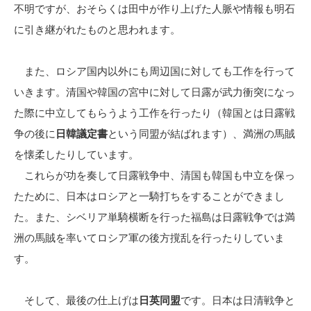
不明ですが、おそらくは田中が作り上げた人脈や情報も明石
に引き継がれたものと思われます。
また、ロシア国内以外にも周辺国に対しても工作を行って
いきます。清国や韓国の宮中に対して日露が武力衝突になっ
た際に中立してもらうよう工作を行ったり（韓国とは日露戦
争の後に
日韓議定書
という同盟が結ばれます）、満洲の馬賊
を懐柔したりしています。
これらが功を奏して日露戦争中、清国も韓国も中立を保っ
たために、日本はロシアと一騎打ちをすることができまし
た。また、シベリア単騎横断を行った福島は日露戦争では満
洲の馬賊を率いてロシア軍の後方撹乱を行ったりしていま
す。
そして、最後の仕上げは
日英同盟
です。日本は日清戦争と