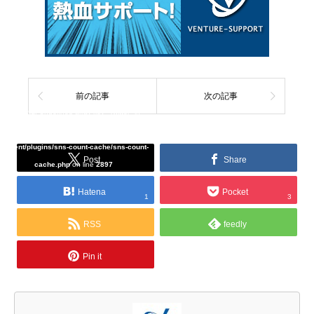
前の記事
次の記事
Warning
: Undefined array key "Twitter" in
/home/tcddemo/asread.info/public_html/wp-
content/plugins/sns-count-cache/sns-count-
Post
Share
cache.php
on line
2897
Hatena
Pocket
1
3
RSS
feedly
Pin it