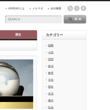
ASREADとは
メルマガ
会社概要
歴史
カテゴリー
国際
小説
思想
政治
教育
文化
歴史
生活
番外
社会