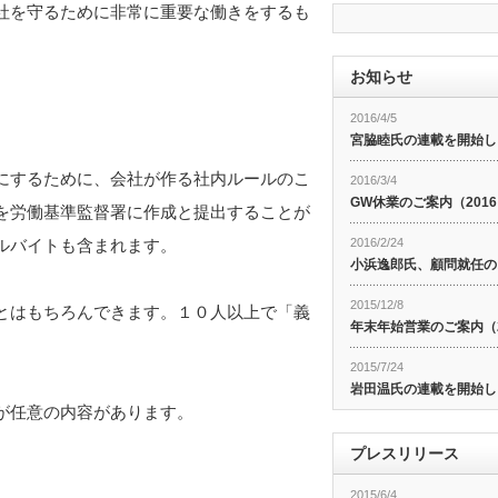
社を守るために非常に重要な働きをするも
お知らせ
2016/4/5
宮脇睦氏の連載を開始し
にするために、会社が作る社内ルールのこ
2016/3/4
GW休業のご案内（201
を労働基準監督署に作成と提出することが
ルバイトも含まれます。
2016/2/24
小浜逸郎氏、顧問就任の
2015/12/8
とはもちろんできます。１０人以上で「義
年末年始営業のご案内（20
2015/7/24
岩田温氏の連載を開始し
が任意の内容があります。
プレスリリース
2015/6/4