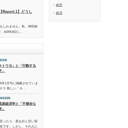
経営
Report.1】どうし
経済
もしれません。私、神田錦
、ASREADに…
5/1/6
ネトウヨ」と「行動する
守」
015年1月号に掲載されていま
チラ 新しい「ネ…
4/10/20
流派経済学と「不都合な
実」
言ったり、黒を白と言い張
在です。しかし、その人に