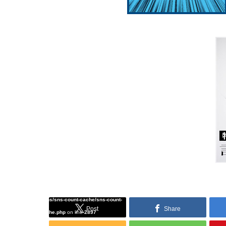
Warning
: Undefined array key "Twitter" in
/home/tcddemo/asread.info/public_html/wp-
content/plugins/sns-count-cache/sns-count-
Post
Share
cache.php
on line
2897