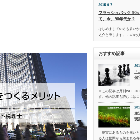
2015-9-7
フラッシュバック 90s【
て、今、90年代か？
はじめましての方も多いか
之介と申します。 このたび
おすすめ記事
201
「
保
※この記事は月刊WiLL 2
す。他の記事も読むにはコ
201
主
現
現実にあるものを無いと
る人は世間から疎まれる存