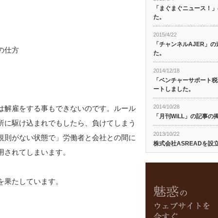
「まぐまぐニュース！」
た。
2015/4/22
「チャンネルAJER」
の仕方
た。
2014/12/18
「ベンチャーサポート税
ートしました。
2014/10/28
は解雇をする事もできないのです。ルール
「月刊WiLL」の記事
所に駆け込まれでもしたら、負けてしまう
2013/10/22
規則がない状態で」労働者と会社との間に
株式会社ASREADを設
用されてしまいます。
を果たしています。