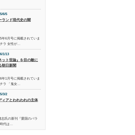
5/6/5
ーランド現代史の闇
015年6月号に掲載されていま
チラ 女性が…
6/1/13
ネット世論』を目の敵に
る朝日新聞
016年1月号に掲載されていま
チラ 「鬼女…
5/3/2
ディアとわれわれの主体
S 佐藤健志氏の新刊『愛国のパラ
時代は…