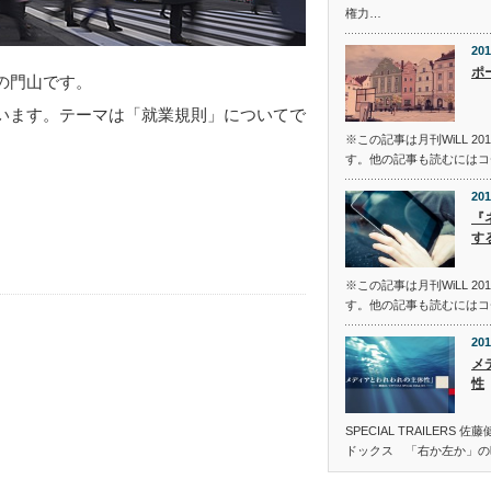
権力…
201
ポ
の門山です。
います。テーマは「就業規則」についてで
※この記事は月刊WiLL 2
す。他の記事も読むにはコ
201
『
す
※この記事は月刊WiLL 2
す。他の記事も読むにはコ
201
メ
性
SPECIAL TRAILER
ドックス 「右か左か」の