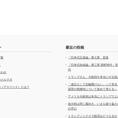
ー
最近の投稿
一覧
『日本式正道論』第七章 芸道
社
『日本式自由論』第三章 室町時代・
代
合わせ
トランプさん、大統領を本当にやる気
ADメルマガ
「成立なしで五輪開けない」って本当
AD（アスリード）とは？
謀罪の危険性について改めて考える～
アメリカ大統領は本当にトランプでよ
放火犯は同じ風向き。いまも繰り返さ
の手口
トランプノミクスで経済はどうなるか