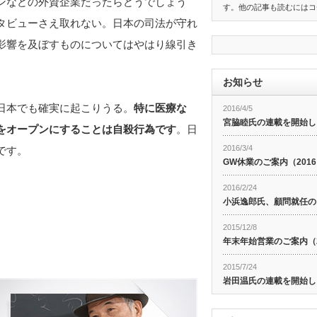
ンなどの外資企業だったらどうでしょう
す。他の記事も読むにはコ
タビューさえ取れない。日本の司法が守れ
影響を及ぼすものについてはやはり線引き
お知らせ
日本でも確実に起こりうる。
特に医療な
2016/4/5
宮脇睦氏の連載を開始し
をオープンにすることは自殺行為です
。日
2016/3/4
です。
GW休業のご案内（201
2016/2/24
小浜逸郎氏、顧問就任の
2015/12/8
年末年始営業のご案内（20
2015/7/24
岩田温氏の連載を開始し