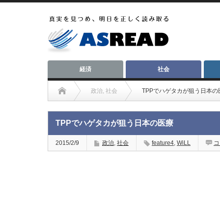
経済
社会
政治
,
社会
TPPでハゲタカが狙う日本の
TPPでハゲタカが狙う日本の医療
2015/2/9
政治
,
社会
feature4
,
WiLL
コ