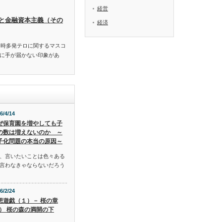
経営
と金融資本主義（その
経済
同時多発テロに関するマスコ
に手が届かない印象があ
6/4/14
ぜ保育園を増やしても子
の数は増えないのか ～
子化問題の本当の原因～
、言いたいことは色々ある
言わなきゃならないだろう
6/2/24
想遊戯（１）－ 桜の章
Ⅰ） 桜の森の満開の下