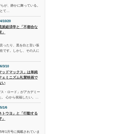
びらが、静かに舞っている。
とて…
4/10/20
流派経済学と「不都合な
実」
言ったり、黒を白と言い張
在です。しかし、その人に
6/3/10
マッドマックス」は単純
フェミニズム礼賛映画で
ない
デス・ロード」がアカデミー
た。 心から祝福したい。…
5/1/6
ネトウヨ」と「行動する
守」
015年1月号に掲載されていま