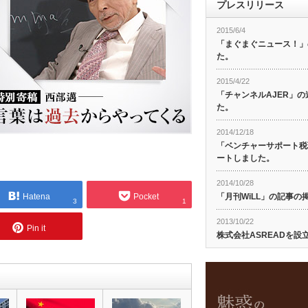
プレスリリース
2015/6/4
「まぐまぐニュース！」
た。
2015/4/22
「チャンネルAJER」
た。
2014/12/18
「ベンチャーサポート税
ートしました。
2014/10/28
Hatena
Pocket
「月刊WiLL」の記事
3
1
2013/10/22
Pin it
株式会社ASREADを設