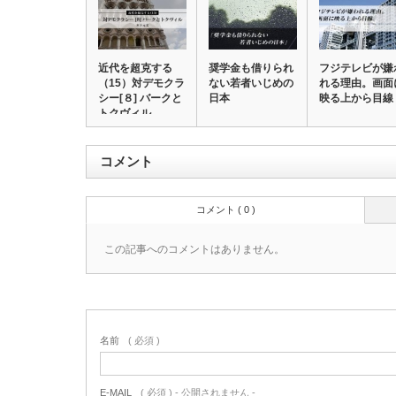
近代を超克する
奨学金も借りられ
フジテレビが嫌
（15）対デモクラ
ない若者いじめの
れる理由。画面
シー[８] バークと
日本
映る上から目線
トクヴィル
コメント
コメント ( 0 )
この記事へのコメントはありません。
名前
( 必須 )
E-MAIL
( 必須 ) - 公開されません -