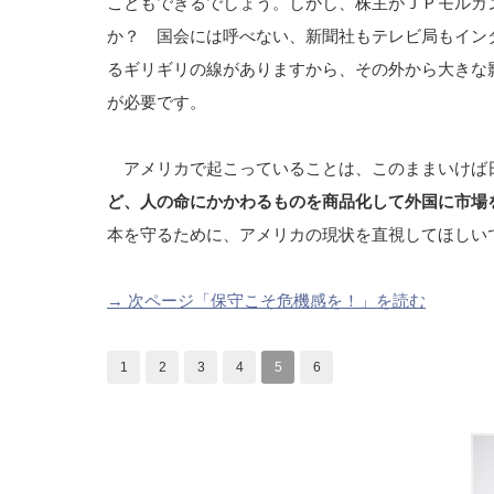
こともできるでしょう。しかし、株主がＪＰモルガ
か？ 国会には呼べない、新聞社もテレビ局もイン
るギリギリの線がありますから、その外から大きな
が必要です。
アメリカで起こっていることは、このままいけば
ど、人の命にかかわるものを商品化して外国に市場
本を守るために、アメリカの現状を直視してほしい
→ 次ページ「保守こそ危機感を！」を読む
1
2
3
4
5
6