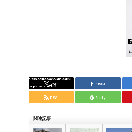
Warning
: Undefined array key "Twitter" in
/home/tcddemo/asread.info/public_html/wp-
content/plugins/sns-count-cache/sns-count-
Post
Share
cache.php
on line
2897
RSS
feedly
関連記事