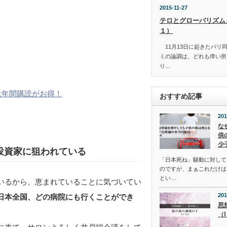
2015-11-27
テロとグローバリズム
１）
11月13日に起きたパリ
ミの論調は、どれも痒い所
り…
は年間購読がお得！
おすすめ記事
201
な
供
少
投資家に狙われている
「日本死ね」騒動に対して
のですが、まぁこれだけは
とい…
いるから、恵まれていることに気づいてい
201
日本全国、どの病院にも行くことができ
思
（