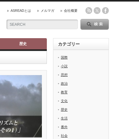
ASREADとは
メルマガ
会社概要
歴史
カテゴリー
国際
小説
思想
政治
教育
文化
歴史
生活
番外
社会