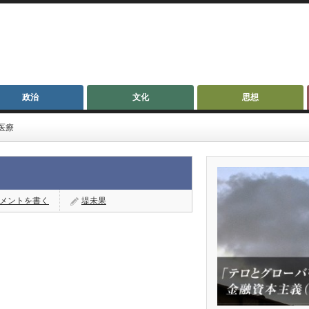
政治
文化
思想
医療
メントを書く
堤未果