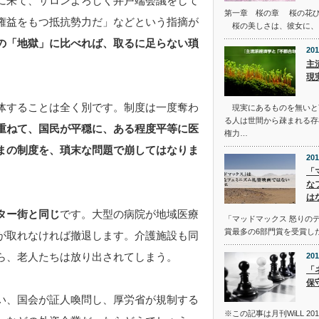
に来て、サロンよろしく井戸端会議をして
第一章 桜の章 桜の花
権益をもつ抵抗勢力だ」などという指摘が
桜の美しさは、彼女に、
の「地獄」に比べれば、取るに足らない瑣
201
主
現
体することは全く別です。制度は一度奪わ
現実にあるものを無いと
る人は世間から疎まれる存
重ねて、国民が平穏に、ある程度平等に医
権力…
まの制度を、瑣末な問題で崩してはなりま
201
「
な
は
ター街と同じ
です。大型の病院が地域医療
「マッドマックス 怒りの
賞最多の6部門賞を受賞し
が取れなければ撤退します。介護施設も同
ら、老人たちは放り出されてしまう。
201
「
保
い、国会が証人喚問し、厚労省が規制する
※この記事は月刊WiLL 2