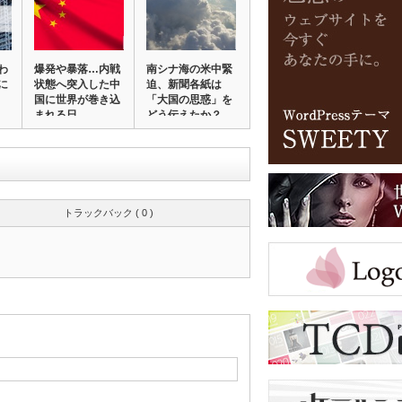
わ
爆発や暴落…内戦
南シナ海の米中緊
に
状態へ突入した中
迫、新聞各紙は
国に世界が巻き込
「大国の思惑」を
まれる日
どう伝えたか？
トラックバック ( 0 )