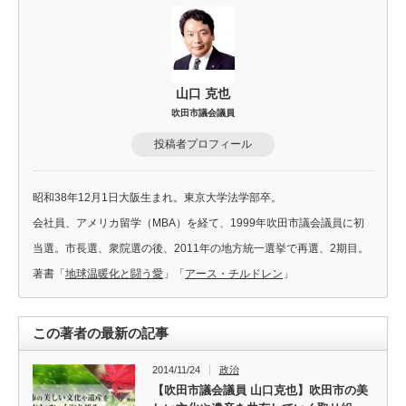
山口 克也
吹田市議会議員
投稿者プロフィール
昭和38年12月1日大阪生まれ。東京大学法学部卒。
会社員、アメリカ留学（MBA）を経て、1999年吹田市議会議員に初
当選。市長選、衆院選の後、2011年の地方統一選挙で再選、2期目。
著書「
地球温暖化と闘う愛
」「
アース・チルドレン
」
この著者の最新の記事
2014/11/24
政治
【吹田市議会議員 山口克也】吹田市の美