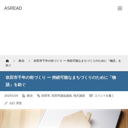
ASREAD
Home
政治
吹田市千年の街づくり ー 持続可能なまちづくりのために「物語」を
紡ぐ
吹田市千年の街づくり ー 持続可能なまちづくりのために「物
語」を紡ぐ
2015/1/19
政治
吹田市
,
吹田市議会議員
,
地方議員
コメントを書く
山口 克也