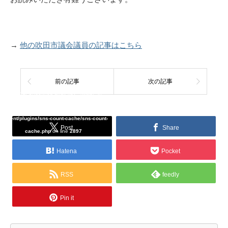
→
他の吹田市議会議員の記事はこちら
前の記事
次の記事
Warning
: Undefined array key "Twitter" in
/home/tcddemo/asread.info/public_html/wp-
content/plugins/sns-count-cache/sns-count-
Post
Share
cache.php
on line
2897
Hatena
Pocket
RSS
feedly
Pin it