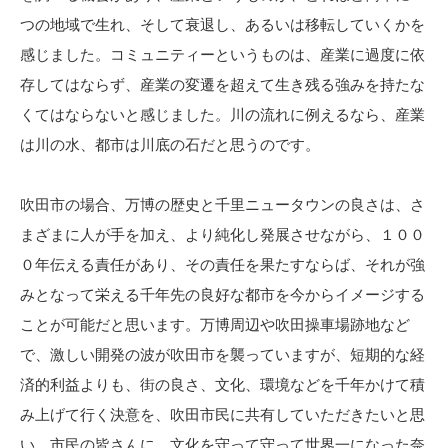
つの地域で生れ、そして衰退し、あるいは移転していくかを
感じました。コミュニティーというものは、産業に過度に依
存してはならず、産業の変遷を超えて生き残る強みを持たな
くてはならないと感じました。川の流れに例えるなら、産業
は川の水、都市は川底の石だと思うのです。
吹田市の場合、万博の歴史と千里ニュータウンの良さは、さ
まざまに人が手を加え、より純化し発展させながら、１００
０年伝える責任があり、その責任を果たすならば、それが強
みとなって栄える千年先の良好な都市を今からイメージする
ことが可能だと思います。万博周辺や吹田操車場跡地など
で、激しい開発の波が吹田市を襲っていますが、短期的な経
済的利益よりも、街の良さ、文化、環境などを千年かけて積
み上げて行く決意を、吹田市民に共有していただきたいと思
い、市民の皆さんに、文化を守って守って世界一になった奈