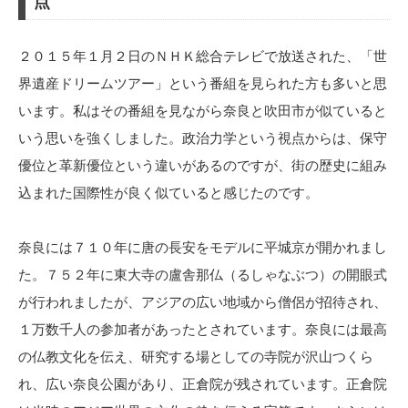
点
２０１５年１月２日のＮＨＫ総合テレビで放送された、「世
界遺産ドリームツアー」という番組を見られた方も多いと思
います。私はその番組を見ながら奈良と吹田市が似ていると
いう思いを強くしました。政治力学という視点からは、保守
優位と革新優位という違いがあるのですが、街の歴史に組み
込まれた国際性が良く似ていると感じたのです。
奈良には７１０年に唐の長安をモデルに平城京が開かれまし
た。７５２年に東大寺の盧舎那仏（るしゃなぶつ）の開眼式
が行われましたが、アジアの広い地域から僧侶が招待され、
１万数千人の参加者があったとされています。奈良には最高
の仏教文化を伝え、研究する場としての寺院が沢山つくら
れ、広い奈良公園があり、正倉院が残されています。正倉院