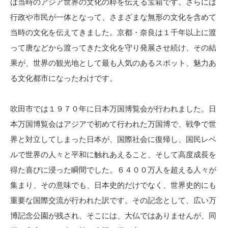
は当時のアジア世界の文化の粋を伝える宝箱です。さらには
行政や市民が一体となって、さまざまな無形の文化を含めて
当時の文化を伝えてきました。京都・奈良は１千年以上に渡
って唐などから渡ってきた文化を守り発展させ続け、その結
果が、世界の観光地として最も人気のあるスポット、魅力あ
る文化都市になったわけです。
吹田市では１９７０年に日本万国博覧会が行われました。日
本万国博覧会はアジアで初めて行われた万国博で、戦争で世
界と対立してしまった日本が、国際社会に復帰し、国民レベ
ルで世界の人々と平和に触れあえること、そして高度成長を
得た喜びに浸った瞬間でした。６４００万人を超える人々が
集まり、その意味でも、日本史的だけでなく、世界史的にも
重要な国際交流が行われた訳です。その記念として、広い万
博記念公園が残され、そこには、大仏ではありませんが、同