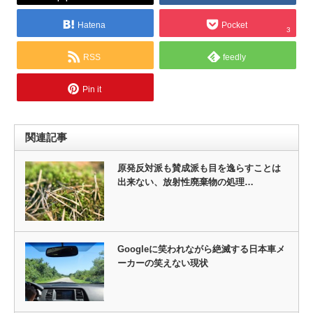
Hatena
Pocket
3
RSS
feedly
Pin it
関連記事
原発反対派も賛成派も目を逸らすことは
出来ない、放射性廃棄物の処理…
Googleに笑われながら絶滅する日本車メ
ーカーの笑えない現状