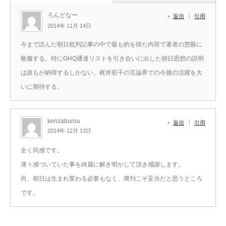
ろんどなー
返信
引用
2014年 11月 14日
今まで読んだ朝日批判記事の中で最も的を得た内容で著者の慧眼に
敬服する。特にGHQ通達リストを引き合いに出した朝日思想の説明
は誰もが納得するしかない。梶井彩子の言論界での今後の活躍を大
いに期待する。
kenzaburou
返信
引用
2014年 12月 13日
全く同感です。
薄々感づいていた事を綺麗に解き明かして頂き感謝します。
尚、朝日は生まれ変わる必要もなく、廃刊こそ妥当だと思うところ
です。