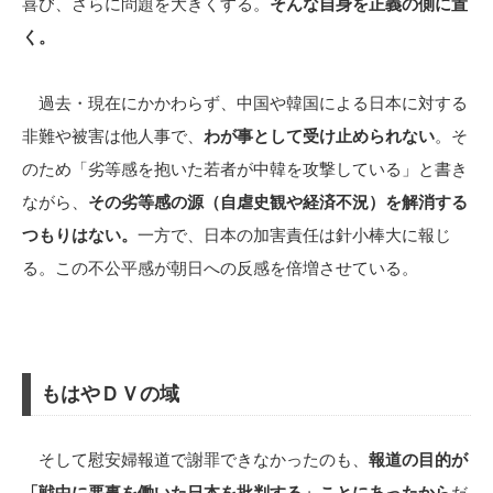
喜び、さらに問題を大きくする。
そんな自身を正義の側に置
く。
過去・現在にかかわらず、中国や韓国による日本に対する
非難や被害は他人事で、
わが事として受け止められない
。そ
のため「劣等感を抱いた若者が中韓を攻撃している」と書き
ながら、
その劣等感の源（自虐史観や経済不況）を解消する
つもりはない。
一方で、日本の加害責任は針小棒大に報じ
る。この不公平感が朝日への反感を倍増させている。
もはやＤＶの域
そして慰安婦報道で謝罪できなかったのも、
報道の目的が
「戦中に悪事を働いた日本を批判する」ことにあったから
だ