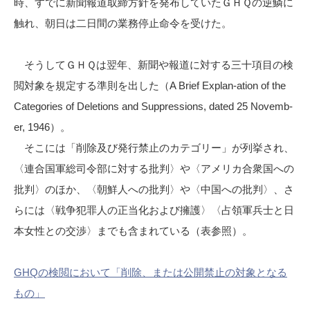
時、すでに新聞報道取締方針を発布していたＧＨＱの逆鱗に
触れ、朝日は二日間の業務停止命令を受けた。
そうしてＧＨＱは翌年、新聞や報道に対する三十項目の検
閲対象を規定する準則を出した（A Brief Explan-ation of the
Categories of Deletions and Suppressions, dated 25 Novemb-
er, 1946）。
そこには「削除及び発行禁止のカテゴリー」が列挙され、
〈連合国軍総司令部に対する批判〉や〈アメリカ合衆国への
批判〉のほか、〈朝鮮人への批判〉や〈中国への批判〉、さ
らには〈戦争犯罪人の正当化および擁護〉〈占領軍兵士と日
本女性との交渉〉までも含まれている（表参照）。
GHQの検閲において「削除、または公開禁止の対象となる
もの」