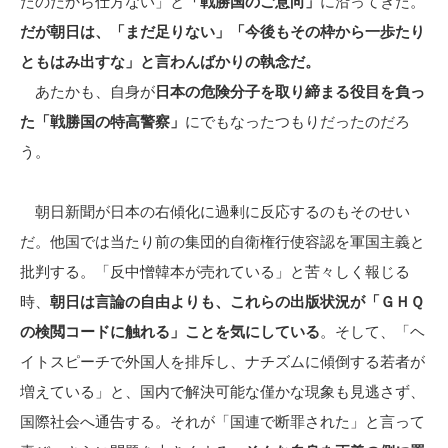
たのだから仕方ない」と
「戦勝国のご意向」
に沿ってきた。
だが朝日は、「まだ足りない」「今後もその枠から一歩たり
ともはみ出すな」と言わんばかりの執念だ。
あたかも、自身が
日本の危険分子を取り締まる役目を負っ
た「戦勝国の特高警察」
にでもなったつもりだったのだろ
う。
朝日新聞が日本の右傾化に過剰に反応するのもそのせい
だ。他国では当たり前の集団的自衛権行使容認を軍国主義と
批判する。「反中憎韓本が売れている」と苦々しく報じる
時、
朝日は言論の自由よりも、これらの出版状況が「ＧＨＱ
の検閲コードに触れる」ことを気にしている
。そして、「ヘ
イトスピーチで外国人を排斥し、ナチズムに傾倒する若者が
増えている」と、国内で解決可能な僅かな現象も見逃さず、
国際社会へ通告する。それが「国連で断罪された」と言って