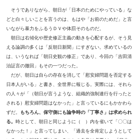
そうでありながら、朝日が「日本のためにやっている」な
どと白々しいことを言うのは、もはや「お前のためだ」と言
いながら暴力をふるうＤＶや体罰そのものだ。
朝日は右傾化や歴史修正主義の動きを心配するが、そう見
える論調の多くは「反朝日新聞」にすぎない。求めているの
は、いうなれば「朝日史観の修正」であり、今回の「吉田清
治証言の撤回」もその一つだった。
だが、朝日は自らの存在を消して「慰安婦問題を否定する
日本人がいる」と書き、全世界に報じる。実際には、それら
の人々が「（朝日が言うような、組織的強制連行を行ったと
される）慰安婦問題はなかった」と言っているにもかかわら
ずだ。
もちろん、保守側にも論争時の「丁寧さ」は求められ
る。
時として、朝日と同じように（ ）内を省いて「〇〇は
なかった！」と言ってしまい、「過去を全肯定しようとして