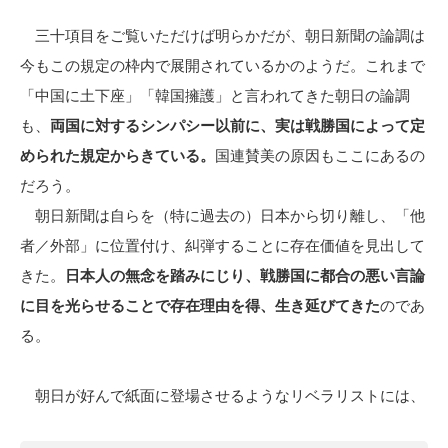
三十項目をご覧いただけば明らかだが、朝日新聞の論調は
今もこの規定の枠内で展開されているかのようだ。これまで
「中国に土下座」「韓国擁護」と言われてきた朝日の論調
も、
両国に対するシンパシー以前に、実は戦勝国によって定
められた規定からきている。
国連賛美の原因もここにあるの
だろう。
朝日新聞は自らを（特に過去の）日本から切り離し、「他
者／外部」に位置付け、糾弾することに存在価値を見出して
きた。
日本人の無念を踏みにじり、戦勝国に都合の悪い言論
に目を光らせることで存在理由を得、生き延びてきた
のであ
る。
朝日が好んで紙面に登場させるようなリベラリストには、