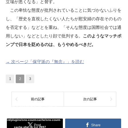
立場が悪くなる」と脅す。
この卑怯な態度が批判されていることに気づかないふりを
し、「歴史を直視したくない人たちが慰安婦の存在そのもの
を否定する」などとを重ね、「そんな態度は国際社会では通
用しない」などとしたり顔で批判する。
このようなマッチポ
ンプで日本を貶めるのは、もうやめるべきだ。
→ 次ページ「保守派の『無念』」を読む
1
2
3
前の記事
次の記事
Warning
: Undefined array key "Twitter" in
/home/tcddemo/asread.info/public_html/wp-
content/plugins/sns-count-cache/sns-count-
Post
Share
cache.php
on line
2897