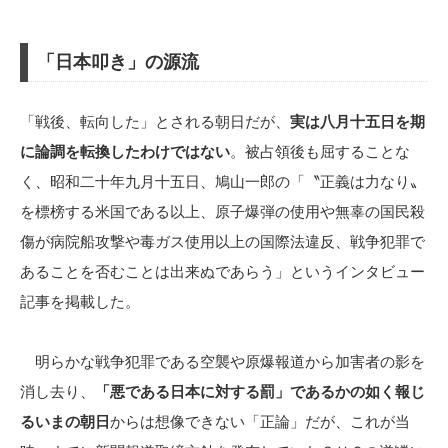
「日本叩き」の源流
「戦後、転向した」とされる朝日だが、
実は八月十五日を期
に論調を転換したわけではない
。被占領後も屈することな
く、昭和二十年九月十五日、鳩山一郎の「〝正義は力なり〟
を標榜する米国である以上、原子爆弾の使用や無辜の国民殺
傷が病院船攻撃や毒ガス使用以上の国際法違反、戦争犯罪で
あることを否むことは出来ぬであらう」というインタビュー
記事を掲載した。
明らかな戦争犯罪である空襲や原爆報道から加害者の影を
消し去り、
「悪である日本に対する罰」であるかの如く報じ
るいまの朝日
からは想像できない「正論」だが、これが当