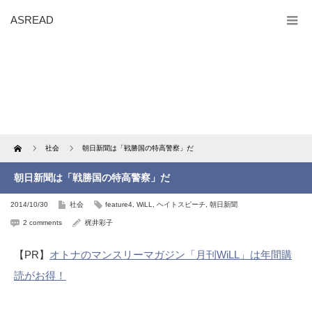
ASREAD
Home
社会
朝日新聞は「戦勝国の特高警察」だ
朝日新聞は「戦勝国の特高警察」だ
2014/10/30
社会
feature4
,
WiLL
,
ヘイトスピーチ
,
朝日新聞
2 comments
梶井彩子
【PR】
オトナのマンスリーマガジン「月刊WiLL」は年間購
読がお得！