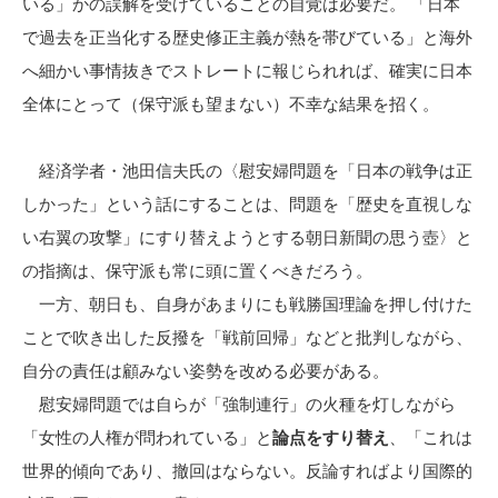
いる」かの誤解を受けていることの自覚は必要だ。 「日本
で過去を正当化する歴史修正主義が熱を帯びている」と海外
へ細かい事情抜きでストレートに報じられれば、確実に日本
全体にとって（保守派も望まない）不幸な結果を招く。
経済学者・池田信夫氏の〈慰安婦問題を「日本の戦争は正
しかった」という話にすることは、問題を「歴史を直視しな
い右翼の攻撃」にすり替えようとする朝日新聞の思う壺〉と
の指摘は、保守派も常に頭に置くべきだろう。
一方、朝日も、自身があまりにも戦勝国理論を押し付けた
ことで吹き出した反撥を「戦前回帰」などと批判しながら、
自分の責任は顧みない姿勢を改める必要がある。
慰安婦問題では自らが「強制連行」の火種を灯しながら
「女性の人権が問われている」と
論点をすり替え
、「これは
世界的傾向であり、撤回はならない。反論すればより国際的