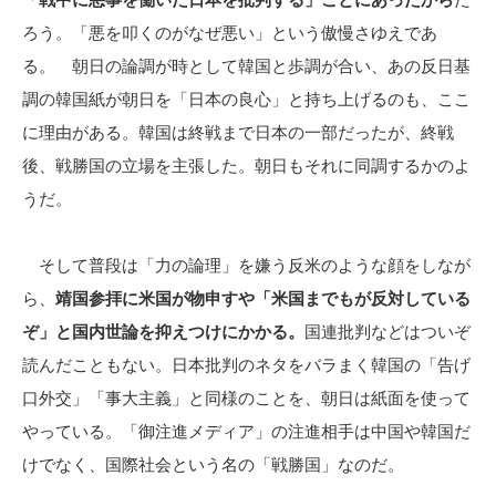
ろう。「悪を叩くのがなぜ悪い」という傲慢さゆえであ
る。 朝日の論調が時として韓国と歩調が合い、あの反日基
調の韓国紙が朝日を「日本の良心」と持ち上げるのも、ここ
に理由がある。韓国は終戦まで日本の一部だったが、終戦
後、戦勝国の立場を主張した。朝日もそれに同調するかのよ
うだ。
そして普段は「力の論理」を嫌う反米のような顔をしなが
ら、
靖国参拝に米国が物申すや「米国までもが反対している
ぞ」と国内世論を抑えつけにかかる。
国連批判などはついぞ
読んだこともない。日本批判のネタをバラまく韓国の「告げ
口外交」「事大主義」と同様のことを、朝日は紙面を使って
やっている。「御注進メディア」の注進相手は中国や韓国だ
けでなく、国際社会という名の「戦勝国」なのだ。