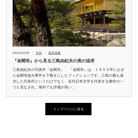
2014/12/26
文化
高木克俊
『金閣寺』から見る三島由紀夫の美の追求
三島由紀夫の代表作『金閣寺』 『金閣寺』は、１９５０年におき
た金閣寺放火事件を下敷きにしたフィクションです。三島の最も成
功した代表作というだけでなく、近代日本文学を代表する傑作の一
つと見なされ、海外でも評価が高い…
トップページに戻る