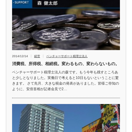
2014/12/14
経営
ベンチャーサポート税理士法人
消費税、所得税、相続税。変わるもの、変わらないもの。
ベンチャーサポート税理士法人の森です。もう今年も残すところあ
と少しとなりました。実働日で考えると10日もないということに驚
きます。 さて先月、大きな税金の発表がありました。皆様ご存知の
ように、安倍首相が記者会見で2…