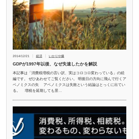
2014/12/21
経済
いかりや爆
GDPが1997年以後、なぜ失速したかを解説
本記事は「消費税増税の言い訳、実はコロコロ変わっている」の続
編です。 ぜひあわせてご覧ください。 明後日の方向に飛んで行くア
ベノミクスの矢 アベノミクスは失敗という結論はとっくに出てい
る。 増税を延期しても景…