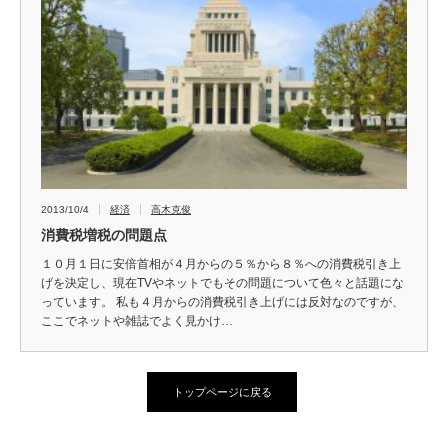
2013/10/4
経済
高木克俊
消費税増税の問題点
１０月１日に安倍首相が４月からの５％から８％への消費税引き上
げを決定し、現在TVやネットでもその問題について色々と話題にな
っています。 私も４月からの消費税引き上げには反対なのですが、
ここでネットや雑誌でよく見かけ…
トップページに戻る