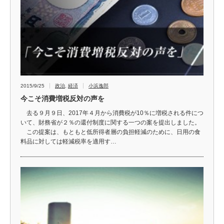
2015/9/25
政治
,
経済
小浜逸郎
今こそ消費増税反対の声を
去る９月９日、2017年４月から消費税が10％に増税される件につ
いて、財務省が２％の還付制度に関する一つの案を提出しました。
この提案は、もともと低所得者層の負担軽減のために、日用の食
料品に対しては軽減税率を適用す…