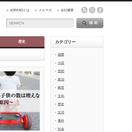
ASREADとは
メルマガ
会社概要
歴史
カテゴリー
国際
小説
思想
政治
教育
文化
歴史
生活
番外
社会