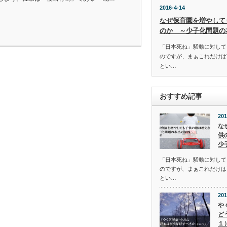
2016-4-14
なぜ保育園を増やして
のか ～少子化問題の
「日本死ね」騒動に対して
のですが、まぁこれだけは
とい…
おすすめ記事
201
な
供
少
「日本死ね」騒動に対して
のですが、まぁこれだけは
とい…
201
や
ど
１