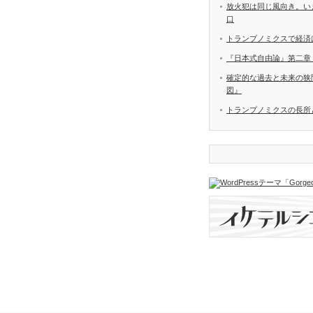
放火犯は同じ風向き。い
口
トランプノミクスで経済
『日本式自由論』第二章
確定的な過去と未来の狭間
図』
トランプノミクスの長所