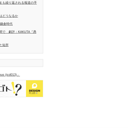
まも繰り返される報道の手
はどうなるか
 鎌倉時代
で 劇評：KAKUTA『愚
と短所