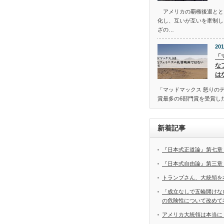
アメリカの覇権後退とと
化し、互いが互いを牽制し
ざの…
201
「
な
は
「マッドマックス 怒りの
賞最多の6部門賞を受賞し
新着記事
『日本式正道論』第七章
『日本式自由論』第三章
トランプさん、大統領を
「成立なしで五輪開けな
の危険性について改めて
アメリカ大統領は本当に