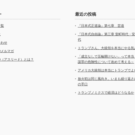
ー
最近の投稿
一覧
『日本式正道論』第七章 芸道
社
『日本式自由論』第三章 室町時代・
代
合わせ
トランプさん、大統領を本当にやる気
ADメルマガ
「成立なしで五輪開けない」って本当
AD（アスリード）とは？
謀罪の危険性について改めて考える～
アメリカ大統領は本当にトランプでよ
放火犯は同じ風向き。いまも繰り返さ
の手口
トランプノミクスで経済はどうなるか