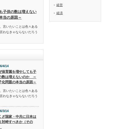
経営
も子供の数は増えない
経済
本当の原因～
、言いたいことは色々ある
言わなきゃならないだろう
6/4/14
ぜ保育園を増やしても子
の数は増えないのか ～
子化問題の本当の原因～
、言いたいことは色々ある
言わなきゃならないだろう
6/3/14
くざ国家・中共に日本は
う対峙すべきか（その
）