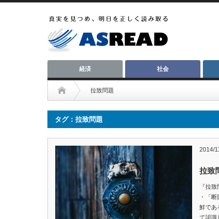
経済
社会
拉致問題
タグ：拉致問題
2014/1
拉致
『拉致
・「断
鮮であ
て認識