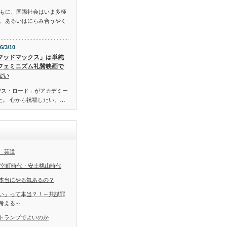
もに、国際社会はいま多極
、あるいはにらみ合うやく
6/3/10
マッドマックス」は単純
フェミニズム礼賛映画で
ない
デス・ロード」がアカデミー
た。 心から祝福したい。…
 芸道
 室町時代・安土桃山時代
本当にやる気あるの？
い」って本当？！～共謀罪
考える～
トランプでよいのか