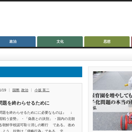
政治
文化
思想
1/19
国際
,
政治
小坂 英二
問題を終わらせるために
問題を終わらせるためにに必要なものは』 ↓
固戦う姿勢」 ・「偽善との決別」 ・国内の北朝
る朝鮮学校認可取り消しの断行 である。 改め
しよう。拉致は「侵略行為」である 北…