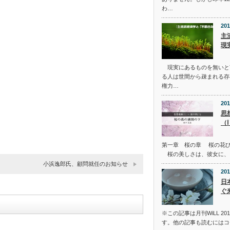
わ…
201
主
現
現実にあるものを無いと
る人は世間から疎まれる存
権力…
201
思
（
第一章 桜の章 桜の花
桜の美しさは、彼女に、
小浜逸郎氏、顧問就任のお知らせ
201
日
ぐ
※この記事は月刊WiLL 2
す。他の記事も読むにはコ