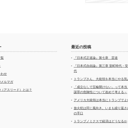
ー
最近の投稿
一覧
『日本式正道論』第七章 芸道
社
『日本式自由論』第三章 室町時代・
代
合わせ
トランプさん、大統領を本当にやる気
ADメルマガ
「成立なしで五輪開けない」って本当
AD（アスリード）とは？
謀罪の危険性について改めて考える～
アメリカ大統領は本当にトランプでよ
放火犯は同じ風向き。いまも繰り返さ
の手口
トランプノミクスで経済はどうなるか