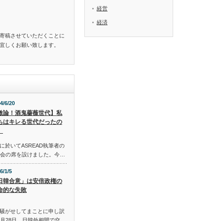
経営
経済
寄稿させていただくことに
。宜しくお願い致します。
4/6/20
激論！酒鬼薔薇世代】私
ちはキレる世代だったの
。
於いてASREAD執筆者の
談会の席を設けました。今…
6/1/5
日韓合意」は安倍政権の
命的な失敗
騒がせしてまことに申し訳
月28日、日韓外相間で交