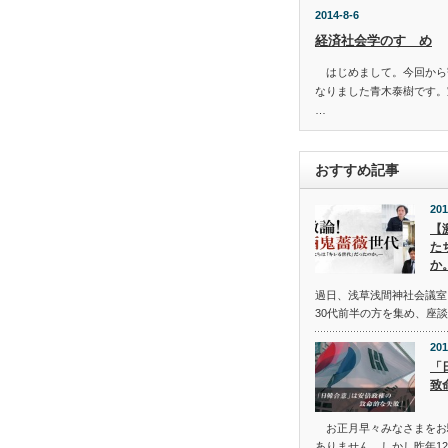
2014-8-6
経済社会学のすゝめ
はじめまして。今回から
なりました青木泰樹です
…
おすすめ記事
201
【
た
か
過日、浅草浅間神社会議室に
30代前半の方を集め、座
201
「
致
お正月早々みなさまをお
ありません。しかし昨年12