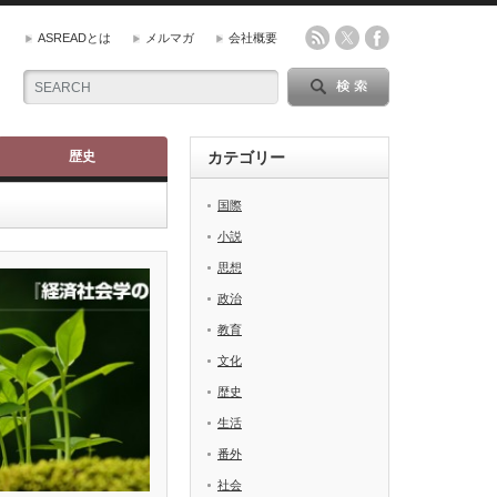
ASREADとは
メルマガ
会社概要
歴史
カテゴリー
国際
小説
思想
政治
教育
文化
歴史
生活
番外
社会