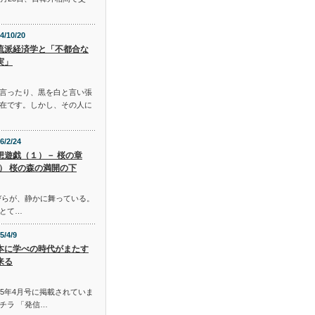
4/10/20
流派経済学と「不都合な
実」
言ったり、黒を白と言い張
在です。しかし、その人に
6/2/24
想遊戯（１）－ 桜の章
Ⅰ） 桜の森の満開の下
びらが、静かに舞っている。
とて…
5/4/9
本に学べの時代がまたす
来る
015年4月号に掲載されていま
チラ 「発信…