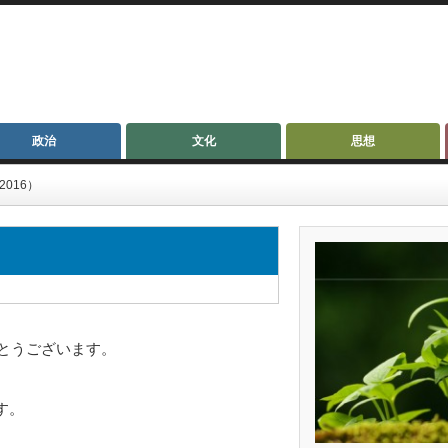
政治
文化
思想
2016）
がとうございます。
す。