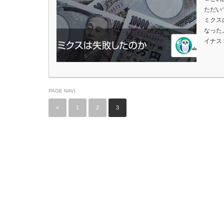
ただい
ミクス
なった
イナス
PAGE NAVI
«
1
2
3