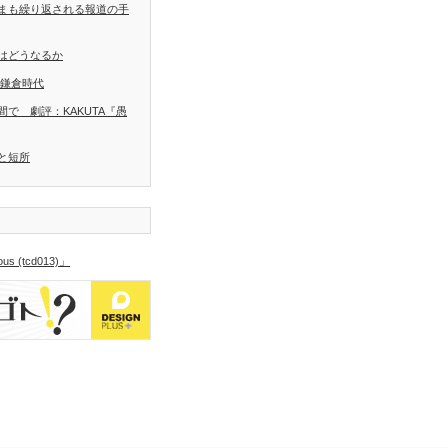
まも繰り返される報道の手
はどうなるか
 鎌倉時代
で 劇評：KAKUTA『愚
と短所