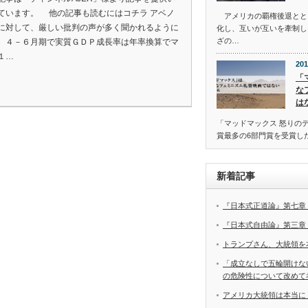
ています。 他の記事も読むにはコチラ アベノ
アメリカの覇権後退とと
に対して、厳しい批判の声が多く聞かれるように
化し、互いが互いを牽制し
ざの…
。４－６月期で実質ＧＤＰ成長率は年率換算でマ
１…
201
「
な
は
「マッドマックス 怒りの
賞最多の6部門賞を受賞し
新着記事
『日本式正道論』第七章
『日本式自由論』第三章
トランプさん、大統領を
「成立なしで五輪開けな
の危険性について改めて
アメリカ大統領は本当に