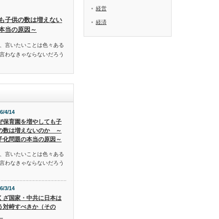
経営
も子供の数は増えない
経済
本当の原因～
、言いたいことは色々ある
言わなきゃならないだろう
6/4/14
ぜ保育園を増やしても子
の数は増えないのか ～
子化問題の本当の原因～
、言いたいことは色々ある
言わなきゃならないだろう
6/3/14
くざ国家・中共に日本は
う対峙すべきか（その
）