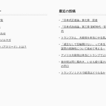
ー
最近の投稿
一覧
『日本式正道論』第七章 芸道
社
『日本式自由論』第三章 室町時代・
代
合わせ
トランプさん、大統領を本当にやる気
ADメルマガ
「成立なしで五輪開けない」って本当
AD（アスリード）とは？
謀罪の危険性について改めて考える～
アメリカ大統領は本当にトランプでよ
放火犯は同じ風向き。いまも繰り返さ
の手口
トランプノミクスで経済はどうなるか