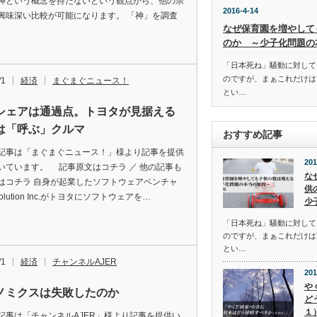
神という概念を持たないという観点から、他の宗
2016-4-14
興味深い比較が可能になります。 「神」を調査
なぜ保育園を増やして
のか ～少子化問題の
「日本死ね」騒動に対して
のですが、まぁこれだけは
/1
経済
まぐまぐニュース！
とい…
シェアは通過点。トヨタが見据える
は「呼ぶ」クルマ
おすすめ記事
記事は「まぐまぐニュース！」様より記事を提供
201
いています。 記事原文はコチラ ／ 他の記事も
な
はコチラ 自身が起業したソフトウェアベンチャ
供
volution Inc.がトヨタにソフトウェアを…
少
「日本死ね」騒動に対して
のですが、まぁこれだけは
とい…
/1
経済
チャンネルAJER
201
や
ノミクスは失敗したのか
ど
１
記事は「チャンネルAJER」様より記事を提供い