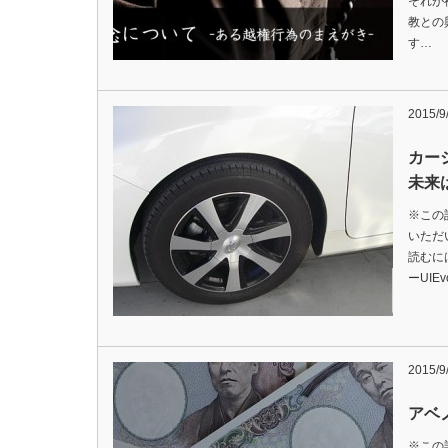
それが
教との
す…
2015/9
カー
未来
※この
いただ
読むに
ーUIE
2015/9
アベ
※この