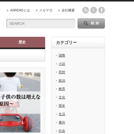
ASREADとは
メルマガ
会社概要
歴史
カテゴリー
国際
小説
思想
政治
教育
文化
歴史
生活
番外
社会