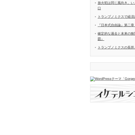
放火犯は同じ風向き。い
口
トランプノミクスで経済
『日本式自由論』第二章
確定的な過去と未来の狭間
図』
トランプノミクスの長所