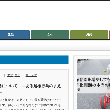
政治
文化
思想
/1
思想
,
歴史
木下元文
念について ―ある越権行為のまえ
―
う概念は、宗教において最も重要なキーワード
です。神という概念を持たない宗教においても、