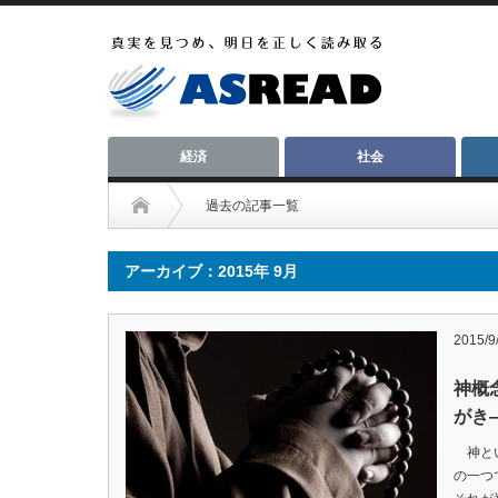
経済
社会
過去の記事一覧
アーカイブ：2015年 9月
2015/9
神概
がき
神とい
の一つ