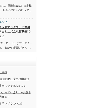
もに、国際社会はいま多極
、あるいはにらみ合うやく
6/3/10
マッドマックス」は単純
フェミニズム礼賛映画で
ない
デス・ロード」がアカデミー
た。 心から祝福したい。…
 芸道
 室町時代・安土桃山時代
本当にやる気あるの？
い」って本当？！～共謀罪
考える～
トランプでよいのか