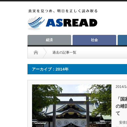
経済
社会
過去の記事一覧
アーカイブ：2014年
2014/1
「国
の靖
て
安倍首