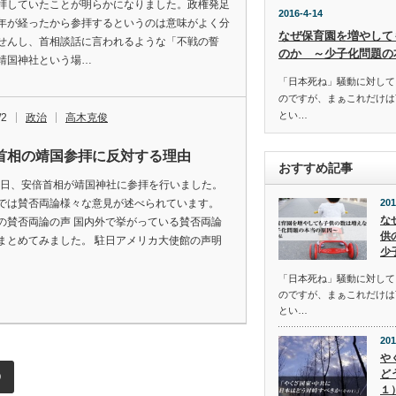
拝していたことが明らかになりました。政権発足
2016-4-14
年が経ったから参拝するというのは意味がよく分
なぜ保育園を増やして
せんし、首相談話に言われるような「不戦の誓
のか ～少子化問題の
靖国神社という場…
「日本死ね」騒動に対して
のですが、まぁこれだけは
とい…
/2
政治
高木克俊
首相の靖国参拝に反対する理由
おすすめ記事
26日、安倍首相が靖国神社に参拝を行いました。
では賛否両論様々な意見が述べられています。
201
な
の賛否両論の声 国内外で挙がっている賛否両論
供
まとめてみました。 駐日アメリカ大使館の声明
少
「日本死ね」騒動に対して
のですが、まぁこれだけは
とい…
201
や
ど
0
１