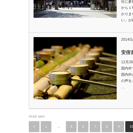
社に参
から１
かりま
い」が
2014/1
安倍
12月
国内外
国内外
の声を
…
PAGE NAVI
«
1
…
5
6
7
8
9
1