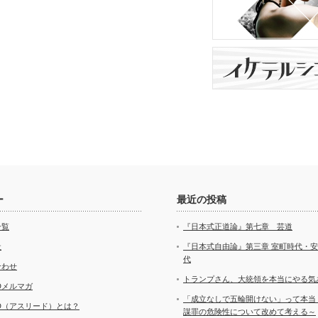
ー
最近の投稿
一覧
『日本式正道論』第七章 芸道
社
『日本式自由論』第三章 室町時代・
代
合わせ
トランプさん、大統領を本当にやる気
ADメルマガ
「成立なしで五輪開けない」って本当
AD（アスリード）とは？
謀罪の危険性について改めて考える～