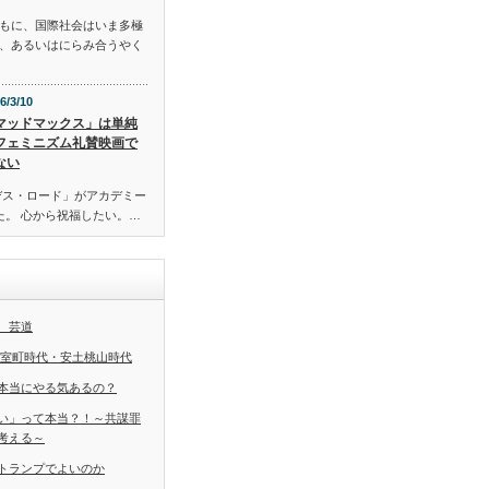
もに、国際社会はいま多極
、あるいはにらみ合うやく
6/3/10
マッドマックス」は単純
フェミニズム礼賛映画で
ない
デス・ロード」がアカデミー
た。 心から祝福したい。…
 芸道
 室町時代・安土桃山時代
本当にやる気あるの？
い」って本当？！～共謀罪
考える～
トランプでよいのか