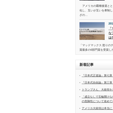
アメリカの覇権後退とと
化し、互いが互いを牽制し
ざの…
201
「
な
は
「マッドマックス 怒りの
賞最多の6部門賞を受賞し
新着記事
『日本式正道論』第七章
『日本式自由論』第三章
トランプさん、大統領を
「成立なしで五輪開けな
の危険性について改めて
アメリカ大統領は本当に