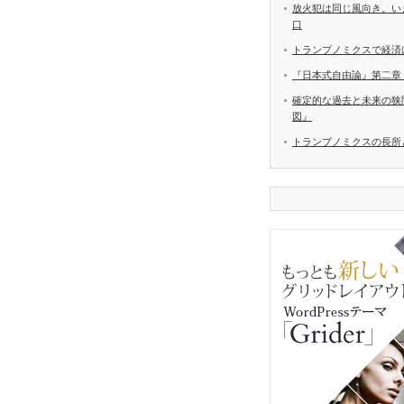
放火犯は同じ風向き。い
口
トランプノミクスで経済
『日本式自由論』第二章
確定的な過去と未来の狭間
図』
トランプノミクスの長所