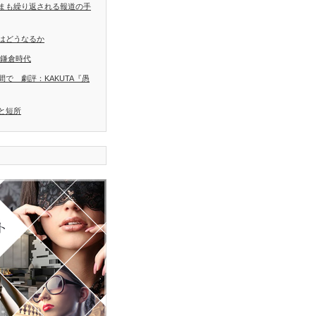
まも繰り返される報道の手
はどうなるか
 鎌倉時代
で 劇評：KAKUTA『愚
と短所