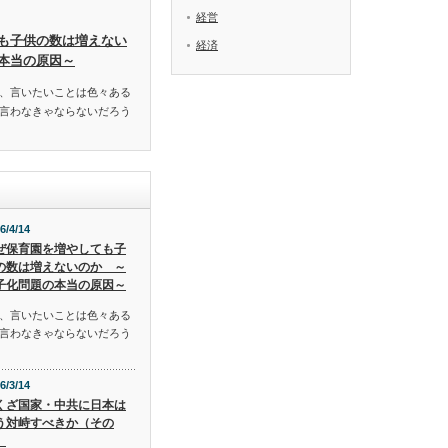
経営
も子供の数は増えない
経済
本当の原因～
、言いたいことは色々ある
言わなきゃならないだろう
6/4/14
ぜ保育園を増やしても子
の数は増えないのか ～
子化問題の本当の原因～
、言いたいことは色々ある
言わなきゃならないだろう
6/3/14
くざ国家・中共に日本は
う対峙すべきか（その
）