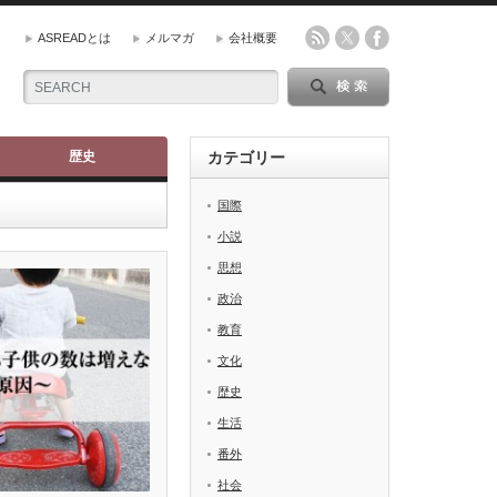
ASREADとは
メルマガ
会社概要
歴史
カテゴリー
国際
小説
思想
政治
教育
文化
歴史
生活
番外
社会