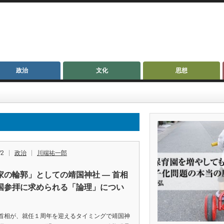
政治
文化
思想
/2
政治
川端祐一郎
家の輪郭」としての靖国神社 — 首相
国参拝に求められる「論理」につい
相が、就任１周年を迎えるタイミングで靖国神